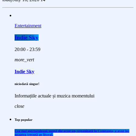
Entertainment
Indie Sky
20:00 - 23:59
more_vert
Indie Sky
niciodată singur!
Informațiile actuale și muzica momentului
close
Top popular
Cea mai spectaculoasă nuntă din acest an, organizată în Constanța, a avut loc
noaptea trecută pe litoral.