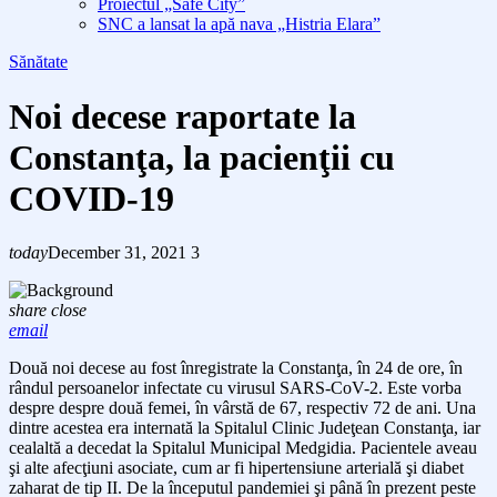
Proiectul „Safe City”
SNC a lansat la apă nava „Histria Elara”
Sănătate
Noi decese raportate la
Constanţa, la pacienţii cu
COVID-19
today
December 31, 2021
3
share
close
email
Două noi decese au fost înregistrate la Constanţa, în 24 de ore, în
rândul persoanelor infectate cu virusul SARS-CoV-2. Este vorba
despre despre două femei, în vârstă de 67, respectiv 72 de ani. Una
dintre acestea era internată la Spitalul Clinic Judeţean Constanţa, iar
cealaltă a decedat la Spitalul Municipal Medgidia. Pacientele aveau
şi alte afecţiuni asociate, cum ar fi hipertensiune arterială şi diabet
zaharat de tip II. De la începutul pandemiei şi până în prezent peste