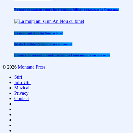
7 centre de examen pentru învăţământul bilingv organizate la Constanţa
La mulți ani și un An Nou cu bine!
Sectia 1 Politie Constanta are un nou sef
Uniunea Județeană a Pensionarilor din Constanța are un nou sediu
© 2026
Montana Press
Stiri
Info-Util
Muzical
Privacy
Contact