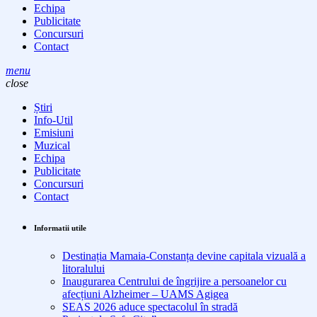
Echipa
Publicitate
Concursuri
Contact
menu
close
Știri
Info-Util
Emisiuni
Muzical
Echipa
Publicitate
Concursuri
Contact
Informatii utile
Destinația Mamaia-Constanța devine capitala vizuală a
litoralului
Inaugurarea Centrului de îngrijire a persoanelor cu
afecțiuni Alzheimer – UAMS Agigea
SEAS 2026 aduce spectacolul în stradă