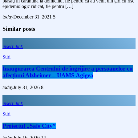
plasaţi în carantină la domiciliu, fie pentru că au venit din ţări cu risc
epidemiologic ridicat, fie pentru […]
today
December 31, 2021
5
Similar posts
insert_link
Stiri
Inaugurarea Centrului de îngrijire a persoanelor cu
afecțiuni Alzheimer – UAMS Agigea
today
July 31, 2026
8
insert_link
Stiri
Proiectul „Safe City”
today
July 16, 2026
14