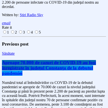
2.200 de persoane infectate cu COVID-19 din judeţul nostru au
decedat.
Written by:
Stiri Radio Sky
email
Rate it
1
2
3
4
5
Previous post
Sănătate
Aproape 70.000 de cazuri de COVID-19 au fost
înregistrate în judeţul Constanţa de la debutul
pandemiei
Numărul total al îmbolnăvirilor cu COVID-19 de la debutul
pandemiei se aproprie de 70.000 de cazuri la nivelul judeţului
Constanţa şi până în prezent peste 2.200 de pacienţi au pierdut lupta
cu această boală. Potrivit Prefecturii, în acest moment, sunt internate
în spitalele din judeţul nostru 70 de persoane confirmate pozitiv cu
noul coronavirus. De asemenea, peste 3.100 de constănţeni au fost