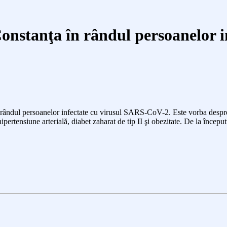
Constanţa în rândul persoanelor 
în rândul persoanelor infectate cu virusul SARS-CoV-2. Este vorba despre 
i hipertensiune arterială, diabet zaharat de tip II şi obezitate. De la în