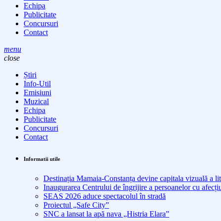
Echipa
Publicitate
Concursuri
Contact
menu
close
Știri
Info-Util
Emisiuni
Muzical
Echipa
Publicitate
Concursuri
Contact
Informatii utile
Destinația Mamaia-Constanța devine capitala vizuală a lit
Inaugurarea Centrului de îngrijire a persoanelor cu afe
SEAS 2026 aduce spectacolul în stradă
Proiectul „Safe City”
SNC a lansat la apă nava „Histria Elara”