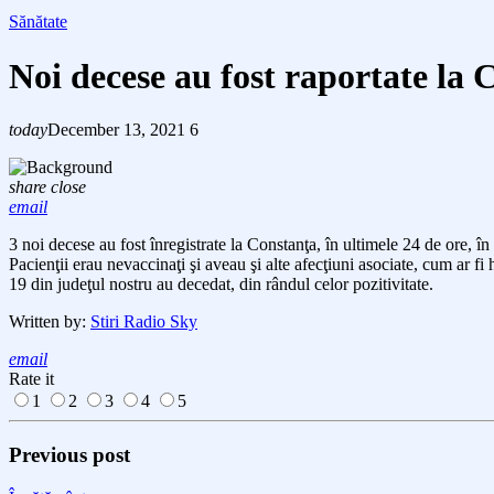
Sănătate
Noi decese au fost raportate la 
today
December 13, 2021
6
share
close
email
3 noi decese au fost înregistrate la Constanţa, în ultimele 24 de ore, 
Pacienţii erau nevaccinaţi şi aveau şi alte afecţiuni asociate, cum ar f
19 din judeţul nostru au decedat, din rândul celor pozitivitate.
Written by:
Stiri Radio Sky
email
Rate it
1
2
3
4
5
Previous post