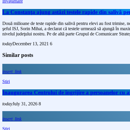
Învățământ
La Constanţa ajung astăzi testele rapide din salivă pe
Două milioane de teste rapide din salivă pentru elevi au fost trimise, n
şeful ISJ, Sorin Mihai, a declarat că testele urmează să ajungă în maximu
nivelul judeţului nostru. Pe de altă parte Grupul de Comunicare Strat
today
December 13, 2021
6
Similar posts
insert_link
Stiri
Inaugurarea Centrului de îngrijire a persoanelor cu
today
July 31, 2026
8
insert_link
Stiri