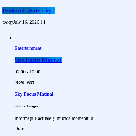
Proiectul „Safe City”
today
July 16, 2026
14
Entertainment
Sky Focus Matinal
07:00 - 10:00
more_vert
Sky Focus Matinal
niciodată singur!
Informațiile actuale și muzica momentului
close