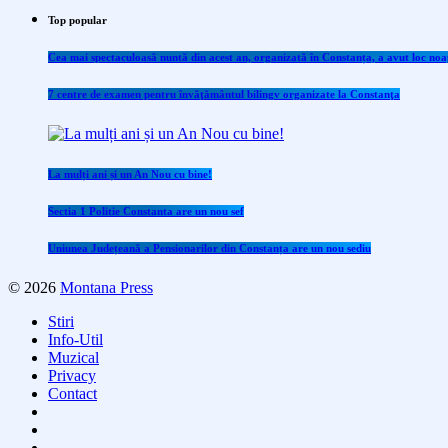
Top popular
Cea mai spectaculoasă nuntă din acest an, organizată în Constanța, a avut loc noap
7 centre de examen pentru învăţământul bilingv organizate la Constanţa
La mulți ani și un An Nou cu bine!
Sectia 1 Politie Constanta are un nou sef
Uniunea Județeană a Pensionarilor din Constanța are un nou sediu
© 2026
Montana Press
Stiri
Info-Util
Muzical
Privacy
Contact