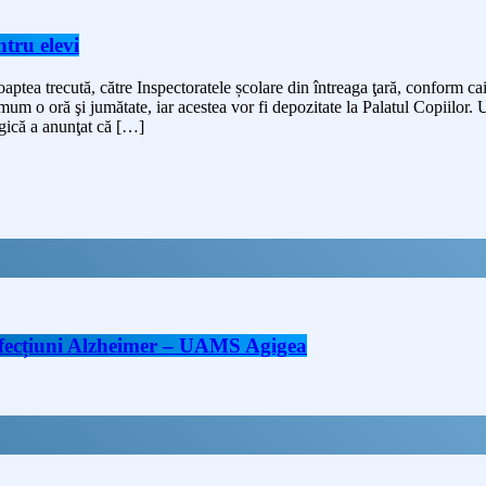
ntru elevi
oaptea trecută, către Inspectoratele școlare din întreaga ţară, conform ca
m o oră şi jumătate, iar acestea vor fi depozitate la Palatul Copiilor. Ulte
egică a anunţat că […]
 afecțiuni Alzheimer – UAMS Agigea