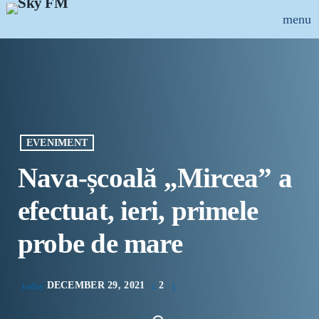
menu
close
ȘTIRI
INFO-UTIL
EVENIMENT
EMISIUNI
Nava-școală „Mircea” a
MUZICAL
efectuat, ieri, primele
ECHIPA
probe de mare
PUBLICITATE
DECEMBER 29, 2021
2
today
CONCURSURI