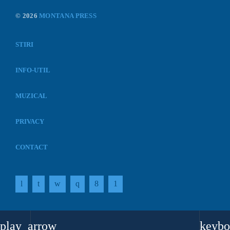
© 2026
MONTANA PRESS
STIRI
INFO-UTIL
MUZICAL
PRIVACY
CONTACT
play_arrow
keybo