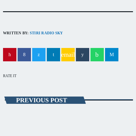
capitala verii din România
WRITTEN BY:
STIRI RADIO SKY
email
RATE IT
PREVIOUS POST
SĂNĂTATE
Creşte numărul cazurilor de infectări cu