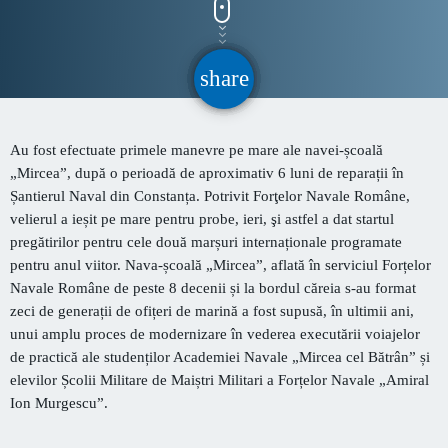
CONTACT
share
email
INFORMATII UTILE
Au fost efectuate primele manevre pe mare ale navei-școală
PRIMER, solicită Guvernului României ca producătorii
„Mircea”, după o perioadă de aproximativ 6 luni de reparații în
de medicamente să fie incluși pe lista consumatorilor
Șantierul Naval din Constanța. Potrivit Forţelor Navale Române,
strategici
velierul a ieșit pe mare pentru probe, ieri, şi astfel a dat startul
Sunetul viitorului rescrie istoria muzicii în stil ART
pregătirilor pentru cele două marșuri internaționale programate
NOUVEAU
pentru anul viitor. Nava-școală „Mircea”, aflată în serviciul Forțelor
Navale Române de peste 8 decenii și la bordul căreia s-au format
Destinația Mamaia-Constanța devine capitala vizuală a
zeci de generații de ofițeri de marină a fost supusă, în ultimii ani,
litoralului
unui amplu proces de modernizare în vederea executării voiajelor
de practică ale studenților Academiei Navale „Mircea cel Bătrân” și
Inaugurarea Centrului de îngrijire a persoanelor cu
elevilor Școlii Militare de Maiștri Militari a Forțelor Navale „Amiral
afecțiuni Alzheimer – UAMS Agigea
Ion Murgescu”.
Luna august transformă Constanța și stațiunea Mamaia în