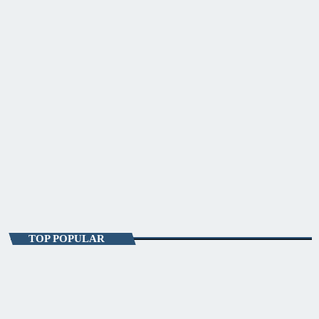
ENTERTAINMENT
Fitze de Weekend
10:00 - 12:00
Fitze de Weekend
TOP POPULAR