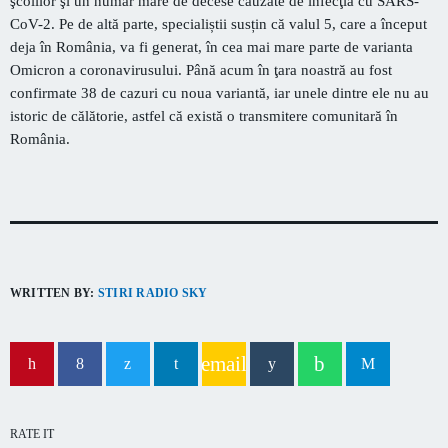
şcolilor şi un număr mare de decese cauzate de infecţia cu SARS-
capitala verii din România
CoV-2. Pe de altă parte, specialiștii susțin că valul 5, care a început
deja în România, va fi generat, în cea mai mare parte de varianta
Omicron a coronavirusului. Până acum în ţara noastră au fost
confirmate 38 de cazuri cu noua variantă, iar unele dintre ele nu au
istoric de călătorie, astfel că există o transmitere comunitară în
România.
WRITTEN BY:
STIRI RADIO SKY
email
RATE IT