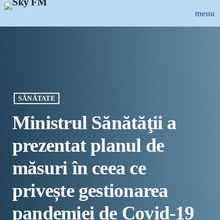
menu
close
ȘTIRI
INFO-UTIL
SĂNĂTATE
EMISIUNI
Ministrul Sănătăţii a
MUZICAL
prezentat planul de
ECHIPA
măsuri în ceea ce
PUBLICITATE
privește gestionarea
CONCURSURI
pandemiei de Covid-19