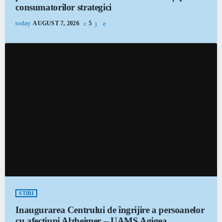
consumatorilor strategici
today
AUGUST 7, 2026
5
STIRI
Inaugurarea Centrului de îngrijire a persoanelor
cu afecțiuni Alzheimer – UAMS Agigea