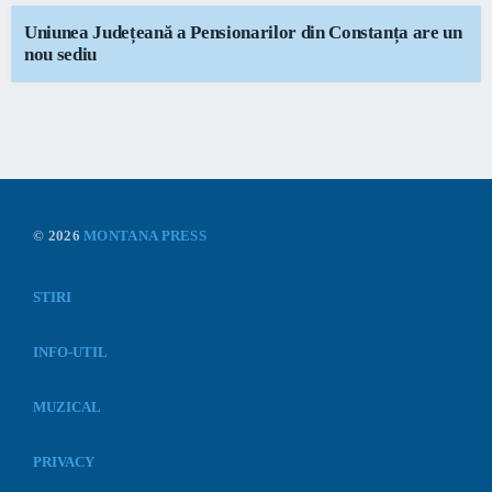
Uniunea Județeană a Pensionarilor din Constanța are un
nou sediu
© 2026
MONTANA PRESS
STIRI
INFO-UTIL
MUZICAL
PRIVACY