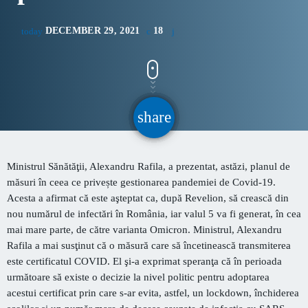
CONTACT
DECEMBER 29, 2021
18
today
INFORMATII UTILE
PRIMER, solicită Guvernului României ca producătorii
share
email
de medicamente să fie incluși pe lista consumatorilor
strategici
Sunetul viitorului rescrie istoria muzicii în stil ART
Ministrul Sănătăţii, Alexandru Rafila, a prezentat, astăzi, planul de
NOUVEAU
măsuri în ceea ce privește gestionarea pandemiei de Covid-19.
Acesta a afirmat că este aşteptat ca, după Revelion, să crească din
Destinația Mamaia-Constanța devine capitala vizuală a
nou numărul de infectări în România, iar valul 5 va fi generat, în cea
litoralului
mai mare parte, de către varianta Omicron. Ministrul, Alexandru
Rafila a mai susţinut că o măsură care să încetinească transmiterea
Inaugurarea Centrului de îngrijire a persoanelor cu
este certificatul COVID. El şi-a exprimat speranţa că în perioada
afecțiuni Alzheimer – UAMS Agigea
următoare să existe o decizie la nivel politic pentru adoptarea
acestui certificat prin care s-ar evita, astfel, un lockdown, închiderea
Luna august transformă Constanța și stațiunea Mamaia în