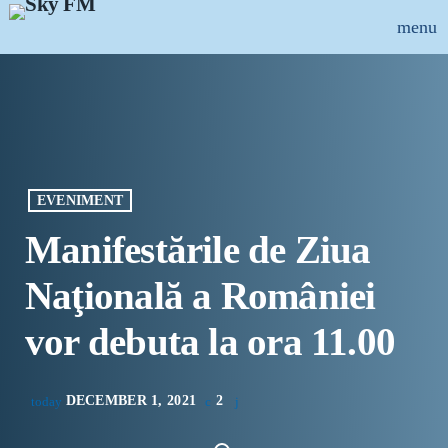
menu
close
ȘTIRI
INFO-UTIL
EVENIMENT
EMISIUNI
Manifestările de Ziua
MUZICAL
Naţională a României
ECHIPA
vor debuta la ora 11.00
PUBLICITATE
DECEMBER 1, 2021
2
today
CONCURSURI