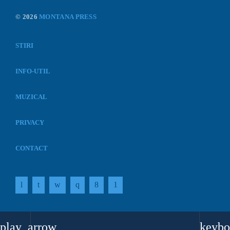
© 2026
MONTANA PRESS
STIRI
INFO-UTIL
MUZICAL
PRIVACY
CONTACT
play_arrow
keybo