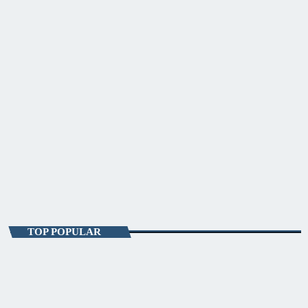
ENTERTAINMENT
180 în FM
14:00 - 17:00
180 în FM
TOP POPULAR