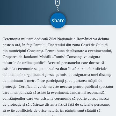
CONTACT
share
email
INFORMATII UTILE
Ceremonia militară dedicată Zilei Naţionale a României va debuta
Destinația Mamaia-Constanța devine capitala vizuală a
peste o oră, în faţa Parcului Tineretului din zona Casei de Cultură
litoralului
din municipiul Constanţa. Pentru buna desfăşurare a evenimentului,
Inaugurarea Centrului de îngrijire a persoanelor cu
Gruparea de Jandarmi Mobilă ,,Tomis” Constanţa va asigura
afecțiuni Alzheimer – UAMS Agigea
măsurile de ordine publică. Accesul persoanelor care doresc să
asiste la ceremonie se poate realiza doar în afara zonelor oficiale
SEAS 2026 aduce spectacolul în stradă
delimitate de organizatori şi este permis, cu asigurarea unei distanţe
de minimum 1 metru între participanţi şi cu purtarea măştii de
Proiectul „Safe City”
protecţie. Certificatul verde nu este necesar pentru publicul spectator
care intenţionează să asiste la eveniment. Jandarmii recomandă
SNC a lansat la apă nava „Histria Elara”
constănţenilor care vor asista la ceremonie să poarte corect masca
de protecţie şi să păstreze distanţa fizică faţă de celelalte persoane,
să evite conflictele de orice natură, iar părinţii sunt sfătuiţi să