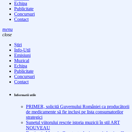
Echipa
Publicitate
Concursuri
Contact
menu
close
Știri
Info-Util
Emisiuni
Muzical
Echipa
Publicitate
Concursuri
Contact
Informatii utile
PRIMER, solicită Guvernului României ca producătorii
de medicamente să fie incluși pe lista consumatorilor
strategici
Sunetul viitorului rescrie istoria muzicii în stil ART
NOUVEAU