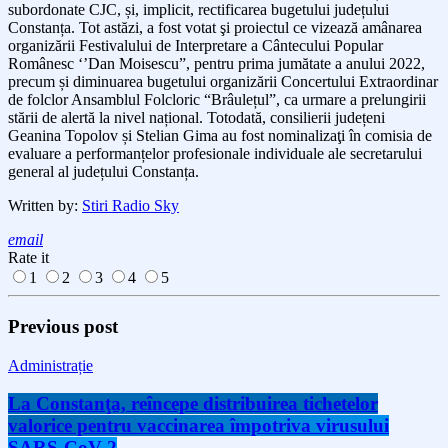
subordonate CJC, și, implicit, rectificarea bugetului județului
Constanța. Tot astăzi, a fost votat şi proiectul ce vizează amânarea
organizării Festivalului de Interpretare a Cântecului Popular
Românesc ‘’Dan Moisescu”, pentru prima jumătate a anului 2022,
precum și diminuarea bugetului organizării Concertului Extraordinar
de folclor Ansamblul Folcloric “Brâulețul”, ca urmare a prelungirii
stării de alertă la nivel național. Totodată, consilierii județeni
Geanina Topolov și Stelian Gima au fost nominalizaţi în comisia de
evaluare a performanțelor profesionale individuale ale secretarului
general al județului Constanța.
Written by:
Stiri Radio Sky
email
Rate it
1
2
3
4
5
Previous post
Administrație
La Constanţa, reîncepe distribuirea tichetelor
valorice pentru vaccinarea împotriva virusului
SARS-CoV-2