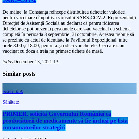
De mâine, la Constanţa reîncepe distribuirea tichetelor valorice
pentru vaccinarea împotriva virusului SARS-COV-2. Reprezentanţii
Direcţiei de Asistenţă Socială au declarat că pentru ridicarea
tichetelor se pot prezenta persoanele care s-au vaccinat cu schema
completă în perioada 3 septembrie- 31octombrie. Acestea trebuie să
se prezinte cu actul de identitate la Pavilionul Expozițional, între
orele 8.00 şi 18.00, pentru a-și ridica voucherele. Cei care s-au
vaccinat cu doza a treia nu primesc tichete de masă.
today
December 13, 2021
13
Similar posts
insert_link
Sănătate
PRIMER, solicită Guvernului României ca
producătorii de medicamente să fie incluși pe lista
consumatorilor strategici