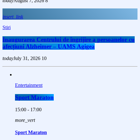
today
August 7, 2026
8
insert_link
Stiri
Inaugurarea Centrului de îngrijire a persoanelor cu
afecțiuni Alzheimer – UAMS Agigea
today
July 31, 2026
10
Entertainment
Sport Maraton
15:00 - 17:00
more_vert
Sport Maraton