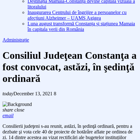
Destinația Mamaia-Constanța devine capitala vizuală a
litoralului
Inaugurarea Centrului de îngrijire a persoanelor cu
afecțiuni Alzheimer – UAMS Agigea
Luna august transformă Constanța și stațiunea Mamaia
în capitala verii din România
Administrație
Consiliul Judeţean Constanţa a
fost convocat, astăzi, în şedinţă
ordinară
today
December 13, 2021
8
share
close
email
Consilierii judeţeni s-au reunit, astăzi, în şedinţă ordinară, pentru a
dezbate şi vota cele 40 de proiecte de hotărâre aflate pe ordinea de
zi. 14 dintre acestea au vizat rectificări ale bugetelor instituțiilor