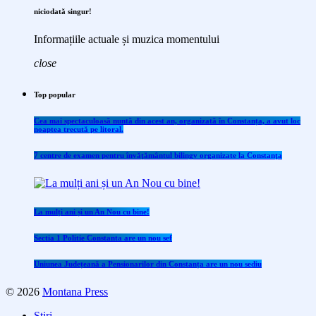
niciodată singur!
Informațiile actuale și muzica momentului
close
Top popular
Cea mai spectaculoasă nuntă din acest an, organizată în Constanța, a avut loc
noaptea trecută pe litoral.
7 centre de examen pentru învăţământul bilingv organizate la Constanţa
La mulți ani și un An Nou cu bine!
Sectia 1 Politie Constanta are un nou sef
Uniunea Județeană a Pensionarilor din Constanța are un nou sediu
© 2026
Montana Press
Stiri