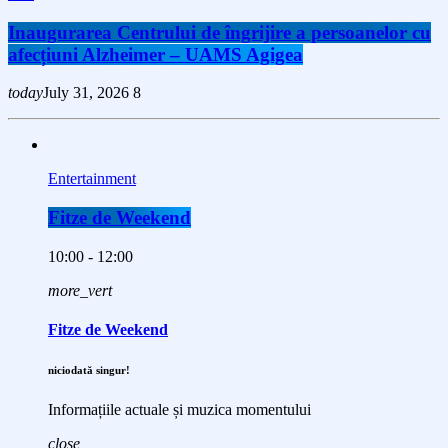
Inaugurarea Centrului de îngrijire a persoanelor cu
afecțiuni Alzheimer – UAMS Agigea
today
July 31, 2026
8
Entertainment
Fitze de Weekend
10:00 - 12:00
more_vert
Fitze de Weekend
niciodată singur!
Informațiile actuale și muzica momentului
close