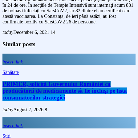
în 24 de ore. În secţiile de Terapie Intensivă sunt internaţi acum 881
de bolnavi infectaţi cu SarsCoV2, iar 82 dintre ei au certificat care
atestă vaccinarea. La Constanţa, de ieri până astăzi, au fost
confirmate pozitiv cu SarsCoV2 26 de persoane.
today
December 6, 2021
14
Similar posts
insert_link
Sănătate
PRIMER, solicită Guvernului României ca
producătorii de medicamente să fie incluși pe lista
consumatorilor strategici
today
August 7, 2026
8
insert_link
Stiri