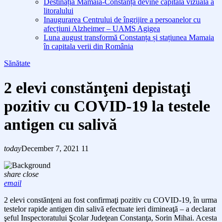
Destinația Mamaia-Constanța devine capitala vizuală a
litoralului
Inaugurarea Centrului de îngrijire a persoanelor cu
afecțiuni Alzheimer – UAMS Agigea
Luna august transformă Constanța și stațiunea Mamaia
în capitala verii din România
Sănătate
2 elevi constănţeni depistaţi
pozitiv cu COVID-19 la testele
antigen cu salivă
today
December 7, 2021
11
share
close
email
2 elevi constănţeni au fost confirmaţi pozitiv cu COVID-19, în urma
testelor rapide antigen din salivă efectuate ieri dimineaţă – a declarat
şeful Inspectoratului Şcolar Judeţean Constanţa, Sorin Mihai. Acesta