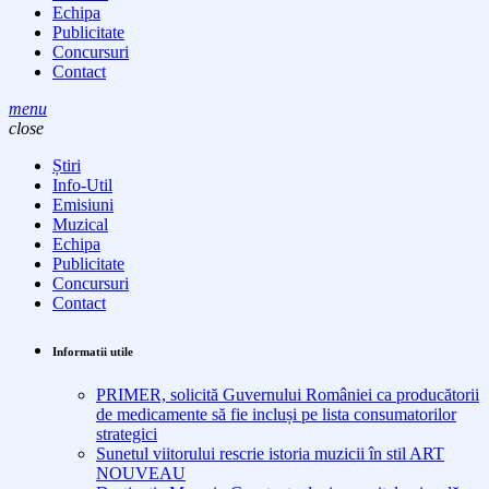
Echipa
Publicitate
Concursuri
Contact
menu
close
Știri
Info-Util
Emisiuni
Muzical
Echipa
Publicitate
Concursuri
Contact
Informatii utile
PRIMER, solicită Guvernului României ca producătorii
de medicamente să fie incluși pe lista consumatorilor
strategici
Sunetul viitorului rescrie istoria muzicii în stil ART
NOUVEAU