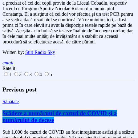
a precizat că cei doi copii provin de la Liceul Cobadin, respectiv
Liceul cu Program Sportiv Nicolae Rotaru din municipiul
Constanţa. El a susţinut că cei doi vor efectua şi un test PCR pentru
a se vedea dacă rezultatul se confirmă. Vă reamintim, ieri, a fost
prima zi în care elevii au avut la dispoziţie testele rapide pe bază de
salivă. Aceştia ar trebui să se testeze înainte de începerea orelor, dar
în cele mai multe unităţi de învăţământ s-a stabilit ca această
procedură să se efectueze acasă, de către părinţi.
Written by:
Stiri Radio Sky
email
Rate it
1
2
3
4
5
Previous post
Sănătate
Scădere a număruui de cazuri de COVID şi a
numărului de decese
Sub 1.000 de cazuri de COVID au fost înregistrate astăzi şi a scăzut
considerabil şi numărul deceselor. 54 de pacienţi şi-au pierdut viaţa