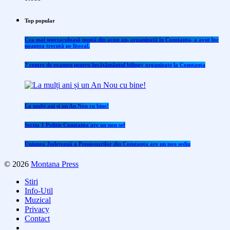
Top popular
Cea mai spectaculoasă nuntă din acest an, organizată în Constanța, a avut loc
noaptea trecută pe litoral.
7 centre de examen pentru învăţământul bilingv organizate la Constanţa
La mulți ani și un An Nou cu bine!
Sectia 1 Politie Constanta are un nou sef
Uniunea Județeană a Pensionarilor din Constanța are un nou sediu
© 2026
Montana Press
Stiri
Info-Util
Muzical
Privacy
Contact