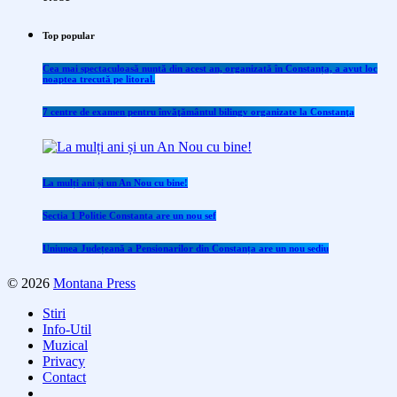
Top popular
Cea mai spectaculoasă nuntă din acest an, organizată în Constanța, a avut loc
noaptea trecută pe litoral.
7 centre de examen pentru învăţământul bilingv organizate la Constanţa
La mulți ani și un An Nou cu bine!
Sectia 1 Politie Constanta are un nou sef
Uniunea Județeană a Pensionarilor din Constanța are un nou sediu
© 2026
Montana Press
Stiri
Info-Util
Muzical
Privacy
Contact