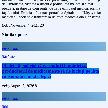
de Ambulanţă, victima a suferit o politraumă majoră şi a fost
preluată, în stare de conştienţă, de către echipajul medical sosit la
faţa locului. Femeia a fost transportată la Spitalul din Hârşova, iar
medicii au decis să o transfere la unitatea medicală din Constanţa.
today
November 4, 2021
20
Similar posts
insert_link
Sănătate
PRIMER, solicită Guvernului României ca
producătorii de medicamente să fie incluși pe lista
consumatorilor strategici
today
August 7, 2026
8
insert_link
Stiri