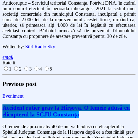
Anticorupție – Serviciul teritorial Constanța. Potrivit DNA, în cadrul
unui control efectuat în perioada iulie-august 2021 la sediul unei
societăți comerciale din municipiul Constanța, inculpatul a primit
suma de 2.000 lei, de la reprezentantul
acestei firme, urmând ca,
ulterior, să primească alţi 4.000 de lei în legătură cu efectuarea
aceluiaşi control.
Bărbatul urmează să fie prezentat Tribunalului
Constanța cu propunere de arestare preventivă pentru 30 de zile.
Written by:
Stiri Radio Sky
email
Rate it
1
2
3
4
5
Previous post
Eveniment
Accident rutier grav la Hîrşova. O femeie adusă cu
elicopterul la SCJU Constanţa
O femeie de aproximativ 40 de ani va fi adusă cu elicopterul la
Spitalul Judeţean Constnaţa de la Hârşova după ce a fost rănită grav
într-un accident rutier. Potrivit reprezentanţilor Serviciului Judeţean