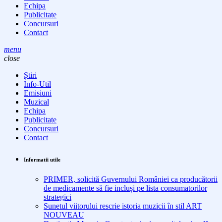
Echipa
Publicitate
Concursuri
Contact
menu
close
Știri
Info-Util
Emisiuni
Muzical
Echipa
Publicitate
Concursuri
Contact
Informatii utile
PRIMER, solicită Guvernului României ca producătorii
de medicamente să fie incluși pe lista consumatorilor
strategici
Sunetul viitorului rescrie istoria muzicii în stil ART
NOUVEAU