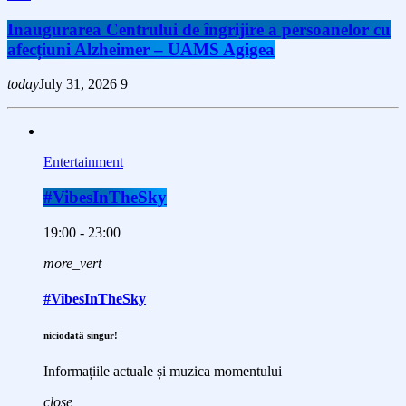
Inaugurarea Centrului de îngrijire a persoanelor cu
afecțiuni Alzheimer – UAMS Agigea
today
July 31, 2026
9
Entertainment
#VibesInTheSky
19:00 - 23:00
more_vert
#VibesInTheSky
niciodată singur!
Informațiile actuale și muzica momentului
close