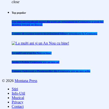
close
Top popular
Cea mai spectaculoasă nuntă din acest an, organizată în Constanța, a avut loc
noaptea trecută pe litoral.
7 centre de examen pentru învăţământul bilingv organizate la Constanţa
La mulți ani și un An Nou cu bine!
Sectia 1 Politie Constanta are un nou sef
Uniunea Județeană a Pensionarilor din Constanța are un nou sediu
© 2026
Montana Press
Stiri
Info-Util
Muzical
Privacy
Contact