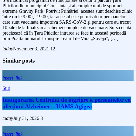
S-a modificat programul de funcționare al celor 3 parcuri Țara
Piticilor din municipiul Constanța și al complexului de sporturi
extreme Gravity Park. Potrivit Primăriei, acestea sunt deschise zilnic,
între orele 9.00 şi 19.00, iar accesul este permis doar persoanelor
care sunt vaccinate împotriva SARS-CoV-2 și pentru care au trecut
10 zile de la finalizarea schemei complete de vaccinare. Sursa citată
precizează că în Țara Piticilor intrarea se face în această perioadă
prin Poarta numărul 1 dinspre Teatrul de Vară „Soveja”, […]
today
November 3, 2021
12
Similar posts
insert_link
Stiri
Inaugurarea Centrului de îngrijire a persoanelor cu
afecțiuni Alzheimer – UAMS Agigea
today
July 31, 2026
8
insert_link