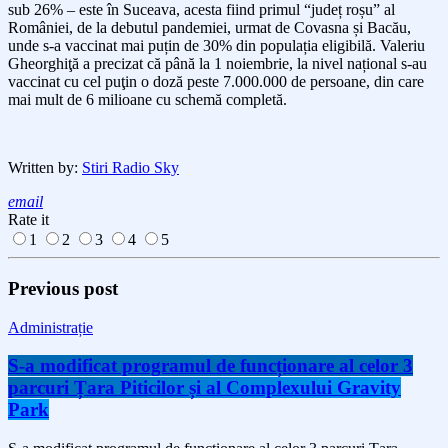
sub 26% – este în Suceava, acesta fiind primul “județ roșu” al
României, de la debutul pandemiei, urmat de Covasna și Bacău,
unde s-a vaccinat mai puțin de 30% din populația eligibilă. Valeriu
Gheorghiţă a precizat că până la 1 noiembrie, la nivel național s-au
vaccinat cu cel puţin o doză peste 7.000.000 de persoane, din care
mai mult de 6 milioane cu schemă completă.
Written by:
Stiri Radio Sky
email
Rate it
1
2
3
4
5
Previous post
Administrație
S-a modificat programul de funcționare al celor 3
parcuri Țara Piticilor și al Complexului Gravity
Park