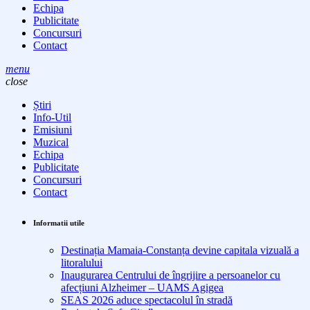
Echipa
Publicitate
Concursuri
Contact
menu
close
Știri
Info-Util
Emisiuni
Muzical
Echipa
Publicitate
Concursuri
Contact
Informatii utile
Destinația Mamaia-Constanța devine capitala vizuală a
litoralului
Inaugurarea Centrului de îngrijire a persoanelor cu
afecțiuni Alzheimer – UAMS Agigea
SEAS 2026 aduce spectacolul în stradă