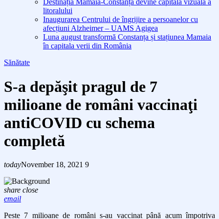
Destinația Mamaia-Constanța devine capitala vizuală a
litoralului
Inaugurarea Centrului de îngrijire a persoanelor cu
afecțiuni Alzheimer – UAMS Agigea
Luna august transformă Constanța și stațiunea Mamaia
în capitala verii din România
Sănătate
S-a depăşit pragul de 7
milioane de români vaccinaţi
antiCOVID cu schema
completă
today
November 18, 2021
9
share
close
email
Peste 7 milioane de români s-au vaccinat până acum
împotriva