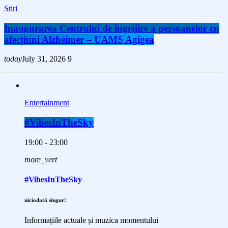
Stiri
Inaugurarea Centrului de îngrijire a persoanelor cu
afecțiuni Alzheimer – UAMS Agigea
today
July 31, 2026
9
Entertainment
#VibesInTheSky
19:00 - 23:00
more_vert
#VibesInTheSky
niciodată singur!
Informațiile actuale și muzica momentului