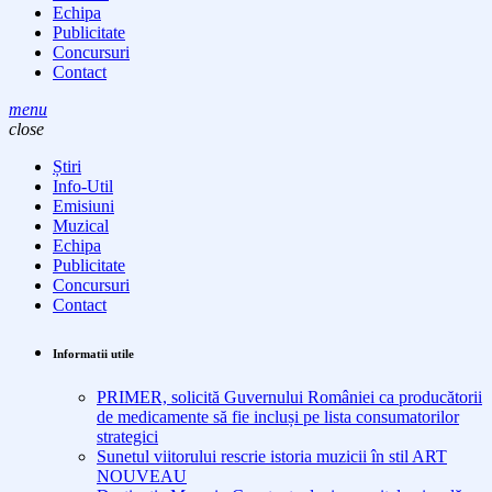
Echipa
Publicitate
Concursuri
Contact
menu
close
Știri
Info-Util
Emisiuni
Muzical
Echipa
Publicitate
Concursuri
Contact
Informatii utile
PRIMER, solicită Guvernului României ca producătorii
de medicamente să fie incluși pe lista consumatorilor
strategici
Sunetul viitorului rescrie istoria muzicii în stil ART
NOUVEAU