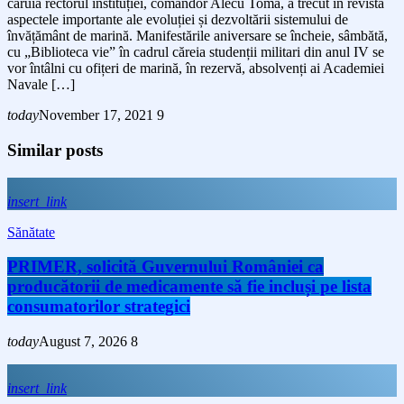
căruia rectorul instituției, comandor Alecu Toma, a trecut în revistă
aspectele importante ale evoluției și dezvoltării sistemului de
învățământ de marină. Manifestările aniversare se încheie, sâmbătă,
cu „Biblioteca vie” în cadrul căreia studenții militari din anul IV se
vor întâlni cu ofițeri de marină, în rezervă, absolvenți ai Academiei
Navale […]
today
November 17, 2021
9
Similar posts
insert_link
Sănătate
PRIMER, solicită Guvernului României ca
producătorii de medicamente să fie incluși pe lista
consumatorilor strategici
today
August 7, 2026
8
insert_link