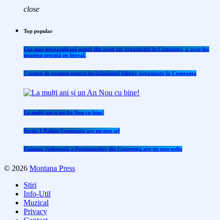
close
Top popular
Cea mai spectaculoasă nuntă din acest an, organizată în Constanța, a avut loc
noaptea trecută pe litoral.
7 centre de examen pentru învăţământul bilingv organizate la Constanţa
La mulți ani și un An Nou cu bine!
Sectia 1 Politie Constanta are un nou sef
Uniunea Județeană a Pensionarilor din Constanța are un nou sediu
© 2026
Montana Press
Stiri
Info-Util
Muzical
Privacy