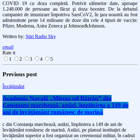
COVID 19 cu doza completă. Potrivit ultimelor date, aproape
1.248.000 de persoane au făcut şi doza booster. De la debutul
campaniei de imunizare împotriva SarsCoV2, în ţara noastră au fost
admisnitrate peste 14 milioane de doze din cele 4 tipuri de vaccin:
Pfizer, Moderna, Astra Zeneca şi Johnson&
Johnson.
Written by:
Stiri Radio Sky
email
Rate it
1
2
3
4
5
Previous post
Învățământ
Academia Navală „Mircea cel Bătrân” din
Constanţa marchează, astăzi, împlinirea a 149 de
ani de învățământ românesc de marină
c din Constanţa marchează, astăzi, împlinirea a 149 de ani de
învățământ românesc de marină. Astăzi, pe platoul instituţiei de
învăţământ superior a fost organizat un ceremonial militar, în cadrul