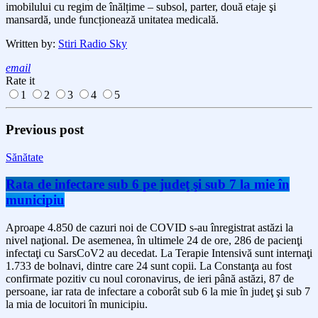
imobilului cu regim de înălțime – subsol, parter, două etaje şi
mansardă, unde funcționează unitatea medicală.
Written by:
Stiri Radio Sky
email
Rate it
1
2
3
4
5
Previous post
Sănătate
Rata de infectare sub 6 pe judeţ şi sub 7 la mie în
municipiu
Aproape 4.850 de cazuri noi de COVID s-au înregistrat astăzi la
nivel naţional. De asemenea, în ultimele 24 de ore, 286 de pacienţi
infectaţi cu SarsCoV2 au decedat. La Terapie Intensivă sunt internaţi
1.733 de bolnavi, dintre care 24 sunt copii. La Constanţa au fost
confirmate pozitiv cu noul coronavirus, de ieri până astăzi, 87 de
persoane, iar rata de infectare a coborât sub 6 la mie în judeţ şi sub 7
la mia de locuitori în municipiu.