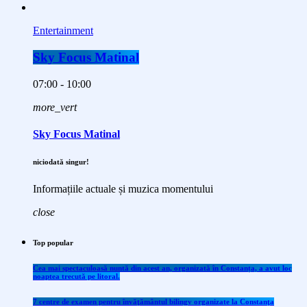
Entertainment
Sky Focus Matinal
07:00 - 10:00
more_vert
Sky Focus Matinal
niciodată singur!
Informațiile actuale și muzica momentului
close
Top popular
Cea mai spectaculoasă nuntă din acest an, organizată în Constanța, a avut loc
noaptea trecută pe litoral.
7 centre de examen pentru învăţământul bilingv organizate la Constanţa