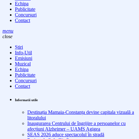
Echipa
Publicitate
Concursuri
Contact
menu
close
Știri
Info-Util
Emisiuni
Muzical
Echipa
Publicitate
Concursuri
Contact
Informatii utile
Destinația Mamaia-Constanța devine capitala vizuală a
litoralului
Inaugurarea Centrului de îngrijire a persoanelor cu
afecțiuni Alzheimer – UAMS Agigea
SEAS 2026 aduce spectacolul în stradă