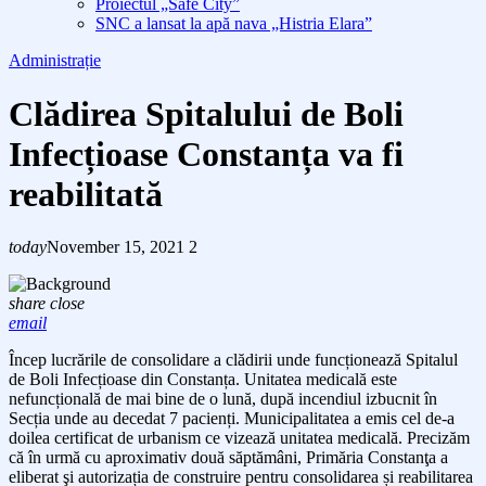
Proiectul „Safe City”
SNC a lansat la apă nava „Histria Elara”
Administrație
Clădirea Spitalului de Boli
Infecțioase Constanța va fi
reabilitată
today
November 15, 2021
2
share
close
email
Încep lucrările de consolidare a clădirii unde funcționează Spitalul
de Boli Infecțioase din Constanța. Unitatea medicală este
nefuncțională de mai bine de o lună, după incendiul izbucnit în
Secția unde au decedat 7 pacienți. Municipalitatea a emis cel de-a
doilea certificat de urbanism ce vizează unitatea medicală. Precizăm
că în urmă cu aproximativ două săptămâni, Primăria Constanţa a
eliberat şi autorizația de construire pentru consolidarea și reabilitarea