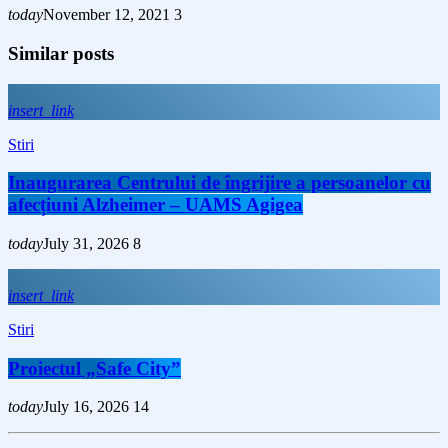
today
November 12, 2021
3
Similar posts
insert_link
Stiri
Inaugurarea Centrului de îngrijire a persoanelor cu
afecțiuni Alzheimer – UAMS Agigea
today
July 31, 2026
8
insert_link
Stiri
Proiectul „Safe City”
today
July 16, 2026
14