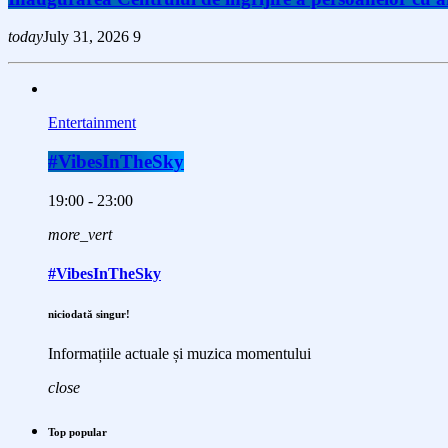
today
July 31, 2026
9
Entertainment
#VibesInTheSky
19:00 - 23:00
more_vert
#VibesInTheSky
niciodată singur!
Informațiile actuale și muzica momentului
close
Top popular