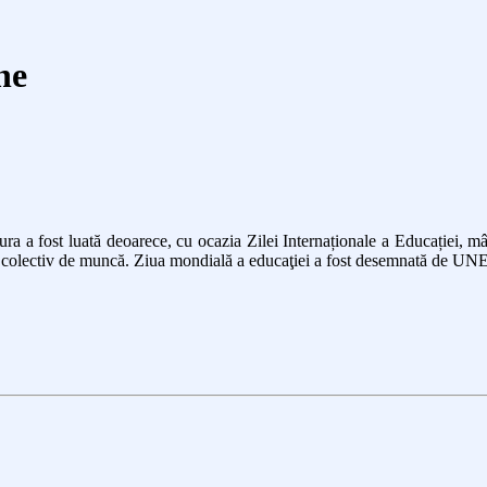
ne
 a fost luată deoarece, cu ocazia Zilei Internaționale a Educației, mâi
l colectiv de muncă.
Ziua mondială a educaţiei a fost desemnată de UN