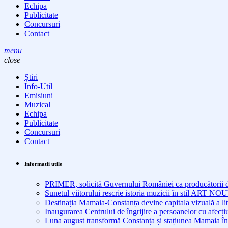
Echipa
Publicitate
Concursuri
Contact
menu
close
Știri
Info-Util
Emisiuni
Muzical
Echipa
Publicitate
Concursuri
Contact
Informatii utile
PRIMER, solicită Guvernului României ca producătorii de 
Sunetul viitorului rescrie istoria muzicii în stil ART 
Destinația Mamaia-Constanța devine capitala vizuală a lit
Inaugurarea Centrului de îngrijire a persoanelor cu afe
Luna august transformă Constanța și stațiunea Mamaia în