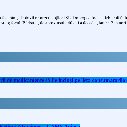
 fost răniţi. Potrivti reprezentanţilor ISU Dobrogea focul a izbucnit în 
ă sting focul. Bărbatul, de aproximativ 40 ani a decedat, iar cei 2 minori 
de medicamente să fie incluși pe lista consumatorilor 
 afecțiuni Alzheimer – UAMS Agigea