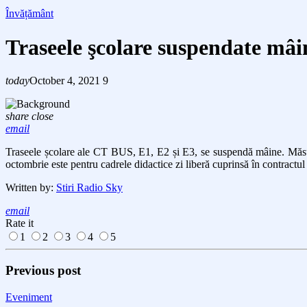
Învățământ
Traseele şcolare suspendate mâi
today
October 4, 2021
9
share
close
email
Traseele școlare ale CT BUS, E1, E2 și E3, se suspendă mâine. Măsura
octombrie este pentru cadrele didactice zi liberă cuprinsă în contractu
Written by:
Stiri Radio Sky
email
Rate it
1
2
3
4
5
Previous post
Eveniment