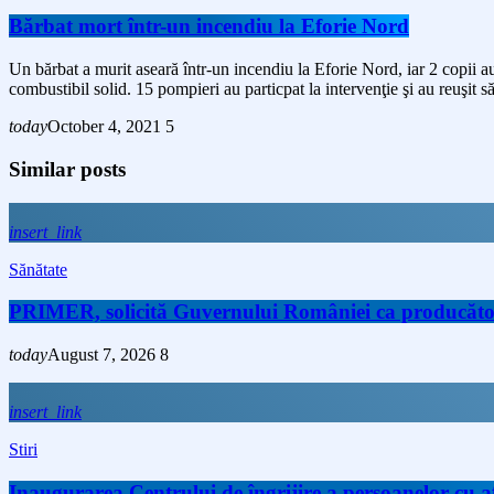
Bărbat mort într-un incendiu la Eforie Nord
Un bărbat a murit aseară într-un incendiu la Eforie Nord, iar 2 copii au
combustibil solid. 15 pompieri au particpat la intervenţie şi au reuşit s
today
October 4, 2021
5
Similar posts
insert_link
Sănătate
PRIMER, solicită Guvernului României ca producătorii 
today
August 7, 2026
8
insert_link
Stiri
Inaugurarea Centrului de îngrijire a persoanelor cu