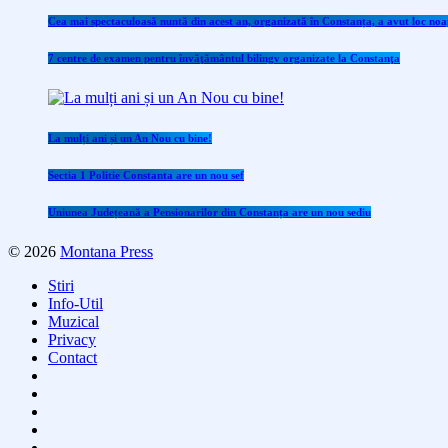
Cea mai spectaculoasă nuntă din acest an, organizată în Constanța, a avut loc noap
7 centre de examen pentru învăţământul bilingv organizate la Constanţa
La mulți ani și un An Nou cu bine!
Sectia 1 Politie Constanta are un nou sef
Uniunea Județeană a Pensionarilor din Constanța are un nou sediu
© 2026
Montana Press
Stiri
Info-Util
Muzical
Privacy
Contact