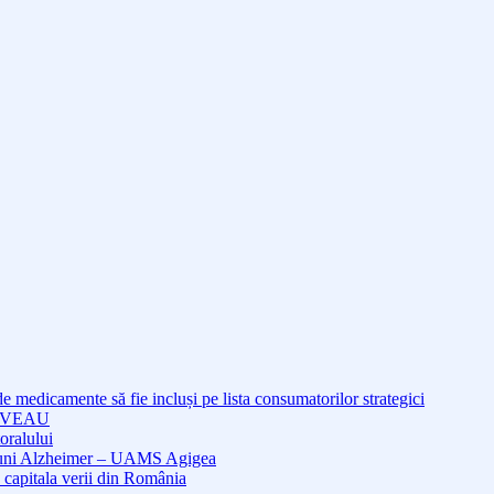
medicamente să fie incluși pe lista consumatorilor strategici
NOUVEAU
oralului
cțiuni Alzheimer – UAMS Agigea
 capitala verii din România