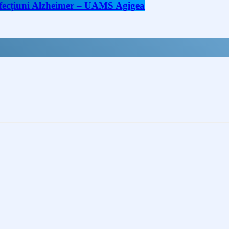
 afecțiuni Alzheimer – UAMS Agigea