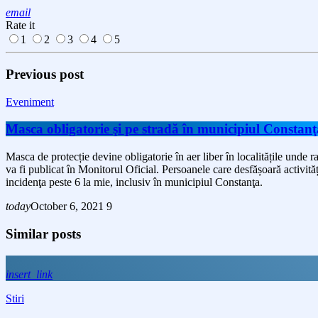
email
Rate it
1
2
3
4
5
Previous post
Eveniment
Masca obligatorie şi pe stradă în municipiul Constanţ
Masca de protecție devine obligatorie în aer liber în localitățile unde 
va fi publicat în Monitorul Oficial. Persoanele care desfășoară activită
incidenţa peste 6 la mie, inclusiv în municipiul Constanţa.
today
October 6, 2021
9
Similar posts
insert_link
Stiri