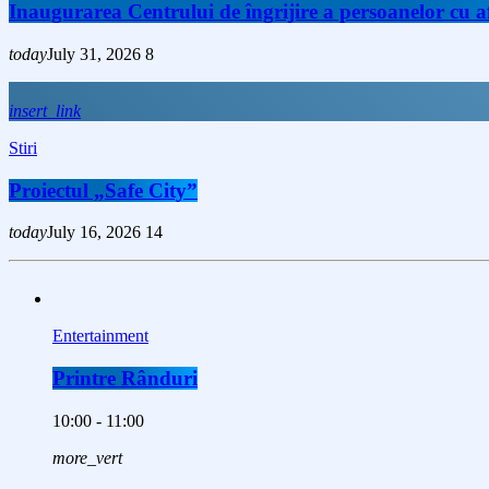
Inaugurarea Centrului de îngrijire a persoanelor cu
today
July 31, 2026
8
insert_link
Stiri
Proiectul „Safe City”
today
July 16, 2026
14
Entertainment
Printre Rânduri
10:00 - 11:00
more_vert