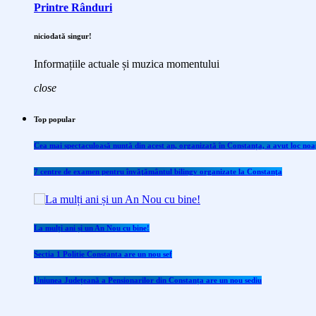
Printre Rânduri
niciodată singur!
Informațiile actuale și muzica momentului
close
Top popular
Cea mai spectaculoasă nuntă din acest an, organizată în Constanța, a avut loc noap
7 centre de examen pentru învăţământul bilingv organizate la Constanţa
La mulți ani și un An Nou cu bine!
Sectia 1 Politie Constanta are un nou sef
Uniunea Județeană a Pensionarilor din Constanța are un nou sediu