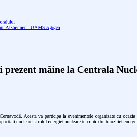
oralului
cțiuni Alzheimer – UAMS Agigea
fi prezent mâine la Centrala Nuc
ernavodă. Acesta va participa la evenimentele organizate cu ocazia an
pacitati nucleare si rolul energiei nucleare in contextul tranzitiei energ