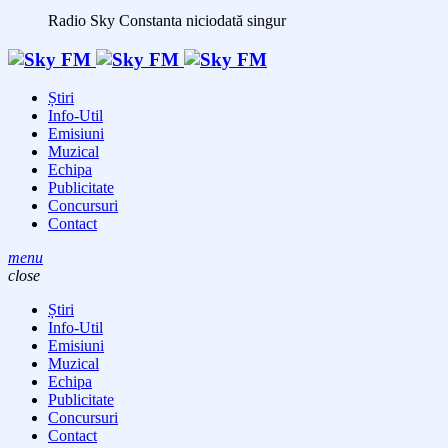
Radio Sky Constanta
niciodată singur
Știri
Info-Util
Emisiuni
Muzical
Echipa
Publicitate
Concursuri
Contact
menu
close
Știri
Info-Util
Emisiuni
Muzical
Echipa
Publicitate
Concursuri
Contact