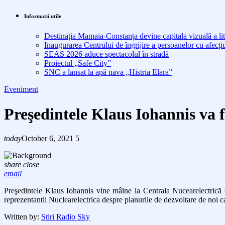
Informatii utile
Destinația Mamaia-Constanța devine capitala vizuală a lit
Inaugurarea Centrului de îngrijire a persoanelor cu afe
SEAS 2026 aduce spectacolul în stradă
Proiectul „Safe City”
SNC a lansat la apă nava „Histria Elara”
Eveniment
Preşedintele Klaus Iohannis va 
today
October 6, 2021
5
share
close
email
Preşedintele Klaus Iohannis vine mâine la Centrala Nucearelectrică C
reprezentantii Nuclearelectrica despre planurile de dezvoltare de noi ca
Written by:
Stiri Radio Sky