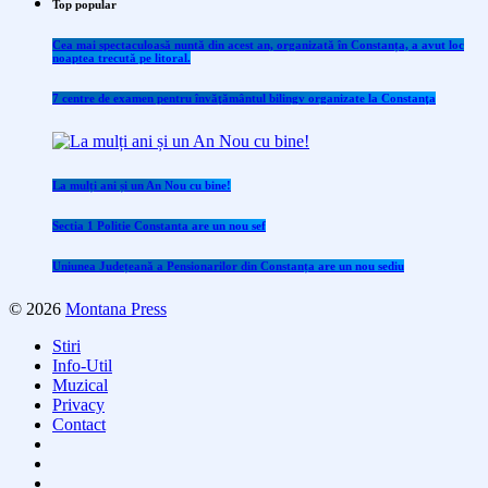
Top popular
Cea mai spectaculoasă nuntă din acest an, organizată în Constanța, a avut loc
noaptea trecută pe litoral.
7 centre de examen pentru învăţământul bilingv organizate la Constanţa
La mulți ani și un An Nou cu bine!
Sectia 1 Politie Constanta are un nou sef
Uniunea Județeană a Pensionarilor din Constanța are un nou sediu
© 2026
Montana Press
Stiri
Info-Util
Muzical
Privacy
Contact