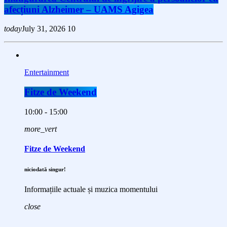
afecțiuni Alzheimer – UAMS Agigea
today
July 31, 2026
10
Entertainment
Fitze de Weekend
10:00 - 15:00
more_vert
Fitze de Weekend
niciodată singur!
Informațiile actuale și muzica momentului
close