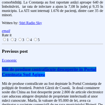
comorbidităţi. La Constanţa au fost raportate astăzi aproape 640 de
îmbolnăviri, iar rata de infectare a ajuns la 7,08 în judeţ şi 9,35 în
municipiu. La ATI sunt internaţi 1.676 de pacienţi, dintre care 35 de
minori.
Written by:
Stiri Radio Sky
email
Rate it
1
2
3
4
5
Previous post
Economic
Mii de produse contrafăcute descoperite în Portul
Constnaţa Sud Agigea
Mii de produse contrafăcute au fost depistate în Portul Constanța de
poliţiştii de frontieră. Potrivit Gărzii de Coastă, în două containere
sosite din China au fost desoperite peste 2.800 de articole electronice
care aduceau atingere dreptului de proprietate intelectuală al unor
mărci cunoscute. Marfa, în valoare de 95.000 de lei, avea ca
destinatar o societate comercială de pe raza municipiului Ploieşti. De