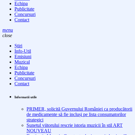
Echipa
Publicitate
Concursuri
Contact
menu
close
Știri
Info-Util
Emisiuni
Muzical
Echipa
Publicitate
Concursuri
Contact
Informatii utile
PRIMER, solicită Guvernului României ca producătorii
de medicamente să fie incluși pe lista consumatorilor
strategici
Sunetul viitorului rescrie istoria muzicii în stil ART
NOUVEAU