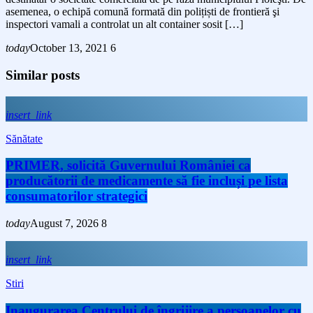
asemenea, o echipă comună formată din polițiști de frontieră şi
inspectori vamali a controlat un alt container sosit […]
today
October 13, 2021
6
Similar posts
insert_link
Sănătate
PRIMER, solicită Guvernului României ca
producătorii de medicamente să fie incluși pe lista
consumatorilor strategici
today
August 7, 2026
8
insert_link
Stiri
Inaugurarea Centrului de îngrijire a persoanelor cu