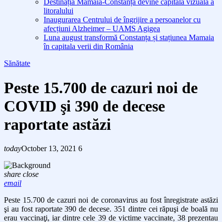
Destinația Mamaia-Constanța devine capitala vizuală a
litoralului
Inaugurarea Centrului de îngrijire a persoanelor cu
afecțiuni Alzheimer – UAMS Agigea
Luna august transformă Constanța și stațiunea Mamaia
în capitala verii din România
Sănătate
Peste 15.700 de cazuri noi de
COVID şi 390 de decese
raportate astăzi
today
October 13, 2021
6
share
close
email
Peste 15.700 de cazuri noi de coronavirus au fost înregistrate astăzi
şi au fost raportate 390 de decese. 351 dintre cei răpuşi de boală nu
erau vaccinaţi, iar dintre cele 39 de victime vaccinate, 38 prezentau