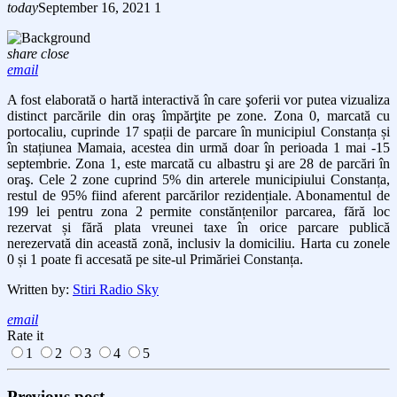
today
September 16, 2021
1
share
close
email
A fost elaborată o hartă interactivă în care şoferii vor putea vizualiza
distinct parcările din oraş împărţite pe zone. Zona 0, marcată cu
portocaliu, cuprinde 17 spații de parcare în municipiul Constanța și
în stațiunea Mamaia, acestea din urmă doar în perioada 1 mai -15
septembrie. Zona 1, este marcată cu albastru şi are 28 de parcări în
oraş. Cele 2 zone cuprind 5% din arterele municipiului Constanța,
restul de 95% fiind aferent parcărilor rezidențiale. Abonamentul de
199 lei pentru zona 2 permite constănțenilor parcarea, fără loc
rezervat și fără plata vreunei taxe în orice parcare publică
nerezervată din această zonă, inclusiv la domiciliu. Harta cu zonele
0 și 1 poate fi accesată pe site-ul Primăriei Constanța.
Written by:
Stiri Radio Sky
email
Rate it
1
2
3
4
5
Previous post