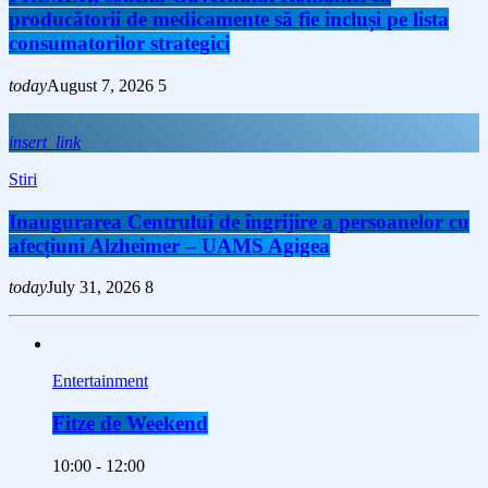
producătorii de medicamente să fie incluși pe lista
consumatorilor strategici
today
August 7, 2026
5
insert_link
Stiri
Inaugurarea Centrului de îngrijire a persoanelor cu
afecțiuni Alzheimer – UAMS Agigea
today
July 31, 2026
8
Entertainment
Fitze de Weekend
10:00 - 12:00