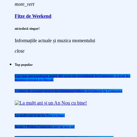
more_vert
Fitze de Weekend
niciodată singur!
Informațiile actuale și muzica momentului
close
Top popular
Cea mai spectaculoasă nuntă din acest an, organizată în Constanța, a avut loc
noaptea trecută pe litoral.
7 centre de examen pentru învăţământul bilingv organizate la Constanţa
La mulți ani și un An Nou cu bine!
Sectia 1 Politie Constanta are un nou sef