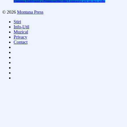
Uniunea Județeană a Pensionarilor din Constanța are un nou sediu
© 2026
Montana Press
Stiri
Info-Util
Muzical
Privacy
Contact