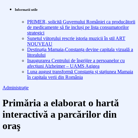
Informatii utile
PRIMER, solicită Guvernului României ca producătorii
de medicamente să fie incluși pe lista consumatorilor
strategici
Sunetul viitorului rescrie istoria muzicii în stil ART
NOUVEAU
Destinația Mamaia-Constanța devine capitala vizuală a
litoralului
Inaugurarea Centrului de îngrijire a persoanelor cu
afecțiuni Alzheimer – UAMS Agigea
Luna august transformă Constanța și stațiunea Mamaia
în capitala verii din România
Administrație
Primăria a elaborat o hartă
interactivă a parcărilor din
oraş