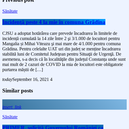
Sănătate
Incidenţă peste 4 la mie în comuna Grădina
CJSU a adoptat hotărârea care prevede încadrarea în limitele de
incidență cumulată la 14 zile între 2 şi 3/1.000 de locuitori pentru
Mangalia și Mihai Viteazu şi mai mare de 4/1.000 pentru comuna
Grădina. Pentru celelalte UAT uri din județ se menține încadrarea
stabilită luni de Comitetul Judeţean pentru Situaţii de Urgenţă. De
asemenea, s-a decis că în localităţile din județul Constanța unde sunt
mai mult de 2 cazuri de COVID la mia de locuitori este obligatorie
purtarea măștii de […]
today
September 16, 2021
4
Similar posts
insert_link
Sănătate
PRIMER, solicită Guvernului României ca