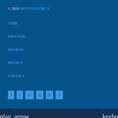
© 2026
MONTANA PRESS
STIRI
INFO-UTIL
MUZICAL
PRIVACY
CONTACT
play_arrow
keybo