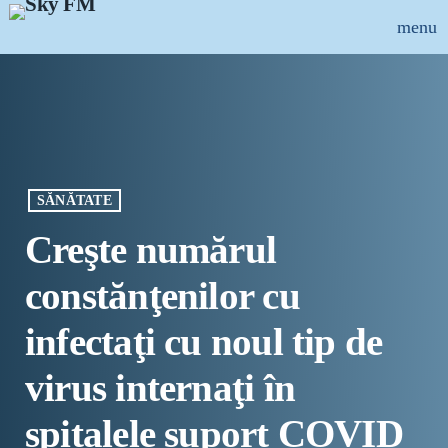
menu
close
ȘTIRI
INFO-UTIL
SĂNĂTATE
EMISIUNI
Creşte numărul
MUZICAL
constănţenilor cu
ECHIPA
infectaţi cu noul tip de
PUBLICITATE
virus internaţi în
CONCURSURI
spitalele suport COVID