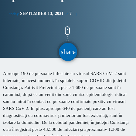
CONTACT
SEPTEMBER 13, 2021
7
today
INFORMATII UTILE
Destinația Mamaia-Constanța devine capitala vizuală a
share
email
litoralului
Inaugurarea Centrului de îngrijire a persoanelor cu
afecțiuni Alzheimer – UAMS Agigea
Aproape 190 de persoane infectate cu virusul SARS-CoV- 2 sunt
internate, în acest moment, în spitalele suport COVID din judeţul
SEAS 2026 aduce spectacolul în stradă
Constanţa. Potrivit Prefecturii, peste 1.600 de persoane sunt în
carantină, după ce au venit din zone cu risc epidemiologic ridicat
Bulevardul Tomis pietonal – OMD Mamaia Constanța
sau au intrat în contact cu persoane confirmate pozitiv cu virusul
propune o dezbatere publică și o decizie echilibrată, în
SARS-CoV-2. În plus, aproape 640 de pacienţi care au fost
interesul comunității
diagnosticaţi cu coronavirus şi ulterior au fost externaţi, sunt în
izolare la domiciliu. De la debutul pandemiei, în judeţul Constanţa
Proiectul „Safe City”
s-au înregistrat peste 43.500 de infectări şi aproximativ 1.300 de