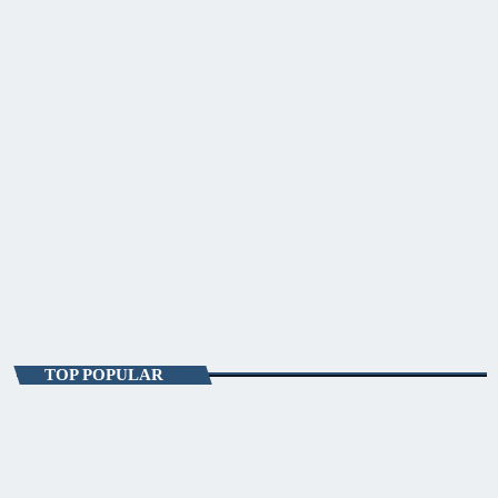
ENTERTAINMENT
Poveştile Oraşului Meu
12:00 - 13:00
Poveştile Oraşului Meu
TOP POPULAR