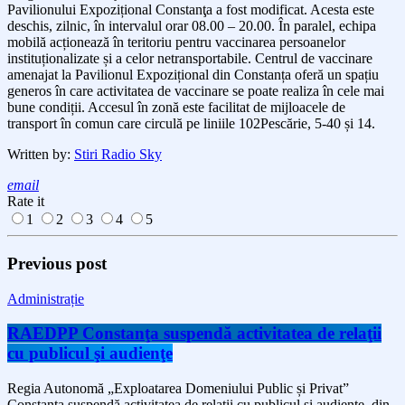
Pavilionului Expozițional Constanţa a fost modificat. Acesta este
deschis, zilnic, în intervalul orar 08.00 – 20.00. În paralel, echipa
mobilă acționează în teritoriu pentru vaccinarea persoanelor
instituționalizate și a celor netransportabile. Centrul de vaccinare
amenajat la Pavilionul Expozițional din Constanța oferă un spațiu
generos în care activitatea de vaccinare se poate realiza în cele mai
bune condiții. Accesul în zonă este facilitat de mijloacele de
transport în comun care circulă pe liniile 102Pescărie, 5-40 și 14.
Written by:
Stiri Radio Sky
email
Rate it
1
2
3
4
5
Previous post
Administrație
RAEDPP Constanţa suspendă activitatea de relaţii
cu publicul şi audienţe
Regia Autonomă „Exploatarea Domeniului Public și Privat”
Constanța suspendă activitatea de relaţii cu publicul şi audienţe, din