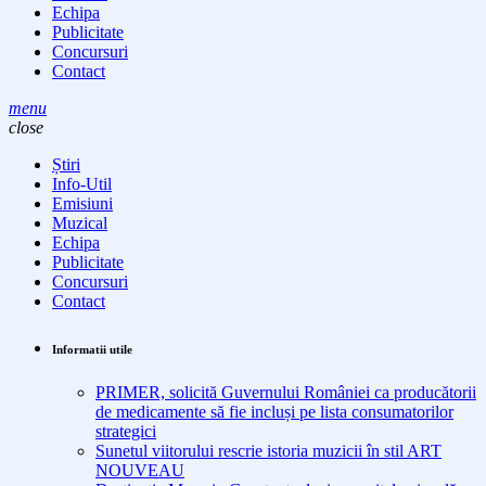
Echipa
Publicitate
Concursuri
Contact
menu
close
Știri
Info-Util
Emisiuni
Muzical
Echipa
Publicitate
Concursuri
Contact
Informatii utile
PRIMER, solicită Guvernului României ca producătorii
de medicamente să fie incluși pe lista consumatorilor
strategici
Sunetul viitorului rescrie istoria muzicii în stil ART
NOUVEAU