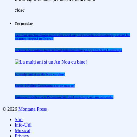
close
Top popular
Cea mai spectaculoasă nuntă din acest an, organizată în Constanța, a avut loc
noaptea trecută pe litoral.
7 centre de examen pentru învăţământul bilingv organizate la Constanţa
La mulți ani și un An Nou cu bine!
Sectia 1 Politie Constanta are un nou sef
Uniunea Județeană a Pensionarilor din Constanța are un nou sediu
© 2026
Montana Press
Stiri
Info-Util
Muzical
Privacy