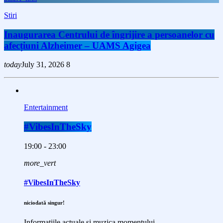
Stiri
Inaugurarea Centrului de îngrijire a persoanelor cu
afecțiuni Alzheimer – UAMS Agigea
today
July 31, 2026
8
Entertainment
#VibesInTheSky
19:00 - 23:00
more_vert
#VibesInTheSky
niciodată singur!
Informațiile actuale și muzica momentului