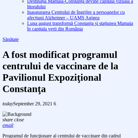
Destinația Mamaia-Constanța devine capitala vizuală a
litoralului
Inaugurarea Centrului de îngrijire a persoanelor cu
afecțiuni Alzheimer – UAMS Agigea
Luna august transformă Constanța și stațiunea Mamaia
în capitala verii din România
Sănătate
A fost modificat programul
centrului de vaccinare de la
Pavilionul Expoziţional
Constanţa
today
September 29, 2021
6
share
close
email
Programul de funcţionare al centrului de vaccinare din cadrul