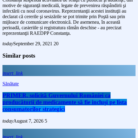
motive de siguranţă medicală, legate de prevenirea răspândirii şi
infectării cu noul coronavirus. Reprezentanţii acestei instituţii au
declarat că cererile şi sesizările se pot trimite prin Poştă sau prin
mijloace de comunicare electronică. De asemenea, în această
perioadă, casieriile și registratura rămân deschise - au precizat
reprezentanţii RAEDPP Constanţa.
today
September 29, 2021
20
Similar posts
insert_link
Sănătate
PRIMER, solicită Guvernului României ca
producătorii de medicamente să fie incluși pe lista
consumatorilor strategici
today
August 7, 2026
5
insert_link