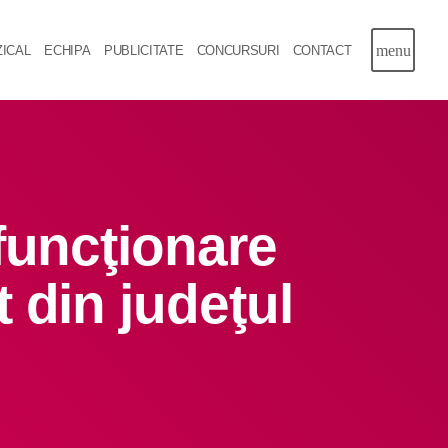
menu
ICAL
ECHIPA
PUBLICITATE
CONCURSURI
CONTACT
close
Informatii utile
PRIMER, solicită Guvernului României ca
producătorii de medicamente să fie incluși pe lista
consumatorilor strategici
funcţionare
Sunetul viitorului rescrie istoria muzicii în stil ART
 din judeţul
NOUVEAU
Destinația Mamaia-Constanța devine capitala vizuală
a litoralului
Inaugurarea Centrului de îngrijire a persoanelor cu
afecțiuni Alzheimer – UAMS Agigea