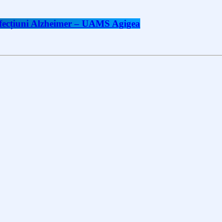
 afecțiuni Alzheimer – UAMS Agigea