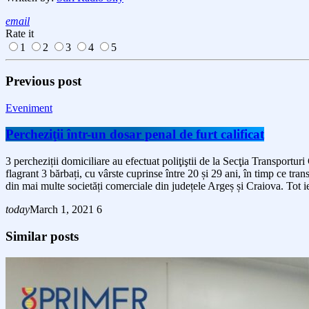
email
Rate it
1
2
3
4
5
Previous post
Eveniment
Percheziţii într-un dosar penal de furt calificat
3 percheziții domiciliare au efectuat poliţiştii de la Secţia Transporturi
flagrant 3 bărbați, cu vârste cuprinse între 20 și 29 ani, în timp ce tra
din mai multe societăți comerciale din județele Argeș și Craiova. Tot ie
today
March 1, 2021
6
Similar posts