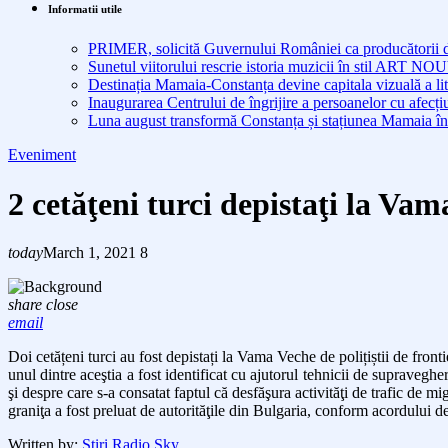
Informatii utile
PRIMER, solicită Guvernului României ca producătorii de 
Sunetul viitorului rescrie istoria muzicii în stil ART 
Destinația Mamaia-Constanța devine capitala vizuală a lit
Inaugurarea Centrului de îngrijire a persoanelor cu afe
Luna august transformă Constanța și stațiunea Mamaia în
Eveniment
2 cetăţeni turci depistaţi la Vam
today
March 1, 2021
8
share
close
email
Doi cetățeni turci au fost depistați la Vama Veche de polițiștii de fronti
unul dintre aceştia a fost identificat cu ajutorul tehnicii de supraveghe
şi despre care s-a consatat faptul că desfăşura activităţi de trafic de mi
graniţa a fost preluat de autorităţile din Bulgaria, conform acordului de
Written by:
Stiri Radio Sky