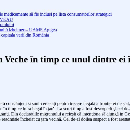
medicamente să fie incluși pe lista consumatorilor strategici
NOUVEAU
oralului
cțiuni Alzheimer – UAMS Agigea
 capitala verii din România
a Veche în timp ce unul dintre ei 
eră constănțeni şi sunt cercetaţi pentru trecere ilegală a frontierei de stat
re în timp ce intra ilegal în ţară. La scurt timp a fost descoperit şi cel
granţi. Din declaraţiile migrantului a reieşit că intenţiona să ajungă în G
 readmisie încheiat cu ţara vecină. Cel de-al doilea suspect a fost aresta