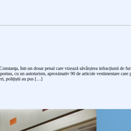
 Constanţa, într-un dosar penal care vizează săvârșirea infracțiunii de furt 
nsportau, cu un autoturism, aproximativ 90 de articole vestimentare care p
ri, polițiștii au pus […]