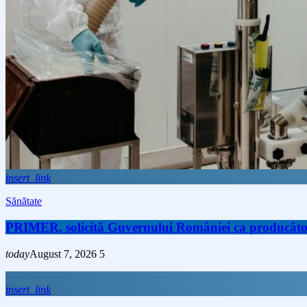
insert_link
Sănătate
PRIMER, solicită Guvernului României ca producătorii 
today
August 7, 2026
5
insert_link