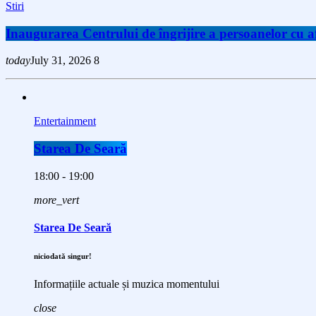
Stiri
Inaugurarea Centrului de îngrijire a persoanelor cu
today
July 31, 2026
8
Entertainment
Starea De Seară
18:00 - 19:00
more_vert
Starea De Seară
niciodată singur!
Informațiile actuale și muzica momentului
close