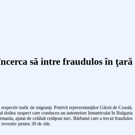
încerca să intre fraudulos în ţară
, respectiv trafic de migranţi. Potrivit reprezentanţilor Gărzii de Coastă,
 de-al doilea suspect care conducea un autoturism înmatriculat în Bulgaria
ermania, ajutat de celălalt cetăţean turc. Bărbatul care a trecut fraudulos
t reventiv pentru 30 de zile.