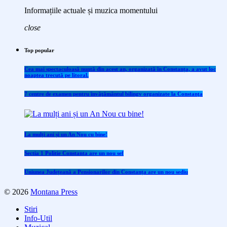
Informațiile actuale și muzica momentului
close
Top popular
Cea mai spectaculoasă nuntă din acest an, organizată în Constanța, a avut loc
noaptea trecută pe litoral.
7 centre de examen pentru învăţământul bilingv organizate la Constanţa
La mulți ani și un An Nou cu bine!
Sectia 1 Politie Constanta are un nou sef
Uniunea Județeană a Pensionarilor din Constanța are un nou sediu
© 2026
Montana Press
Stiri
Info-Util