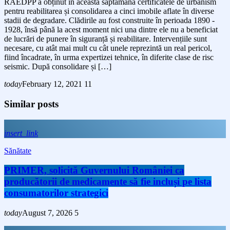
RAEDPP a obținut în această săptămână certificatele de urbanism
pentru reabilitarea și consolidarea a cinci imobile aflate în diverse
stadii de degradare. Clădirile au fost construite în perioada 1890 -
1928, însă până la acest moment nici una dintre ele nu a beneficiat
de lucrări de punere în siguranță și reabilitare. Intervențiile sunt
necesare, cu atât mai mult cu cât unele reprezintă un real pericol,
fiind încadrate, în urma expertizei tehnice, în diferite clase de risc
seismic. După consolidare și […]
today
February 12, 2021
11
Similar posts
insert_link
Sănătate
PRIMER, solicită Guvernului României ca
producătorii de medicamente să fie incluși pe lista
consumatorilor strategici
today
August 7, 2026
5