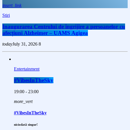
insert_link
Stiri
Inaugurarea Centrului de îngrijire a persoanelor cu
afecțiuni Alzheimer – UAMS Agigea
today
July 31, 2026
8
Entertainment
#VibesInTheSky
19:00 - 23:00
more_vert
#VibesInTheSky
niciodată singur!