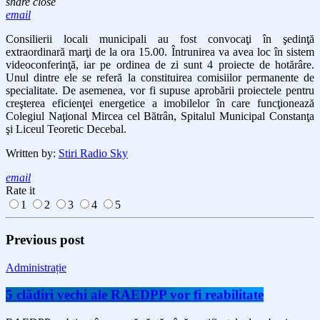
share
close
email
Consilierii locali municipali au fost convocaţi în şedinţă
extraordinară marţi de la ora 15.00. Întrunirea va avea loc în sistem
videoconferinţă, iar pe ordinea de zi sunt 4 proiecte de hotărâre.
Unul dintre ele se referă la constituirea comisiilor permanente de
specialitate. De asemenea, vor fi supuse aprobării proiectele pentru
creşterea eficienţei energetice a imobilelor în care funcţionează
Colegiul Naţional Mircea cel Bătrân, Spitalul Municipal Constanţa
şi Liceul Teoretic Decebal.
Written by:
Stiri Radio Sky
email
Rate it
1
2
3
4
5
Previous post
Administrație
5 clădiri vechi ale RAEDPP vor fi reabilitate