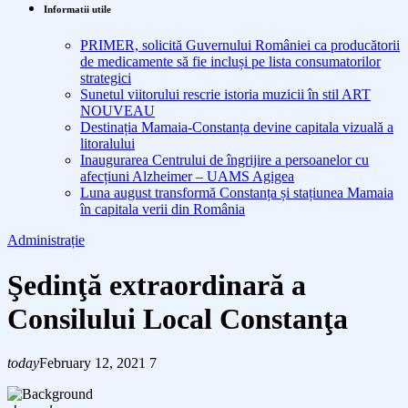
Informatii utile
PRIMER, solicită Guvernului României ca producătorii
de medicamente să fie incluși pe lista consumatorilor
strategici
Sunetul viitorului rescrie istoria muzicii în stil ART
NOUVEAU
Destinația Mamaia-Constanța devine capitala vizuală a
litoralului
Inaugurarea Centrului de îngrijire a persoanelor cu
afecțiuni Alzheimer – UAMS Agigea
Luna august transformă Constanța și stațiunea Mamaia
în capitala verii din România
Administrație
Şedinţă extraordinară a
Consilului Local Constanţa
today
February 12, 2021
7