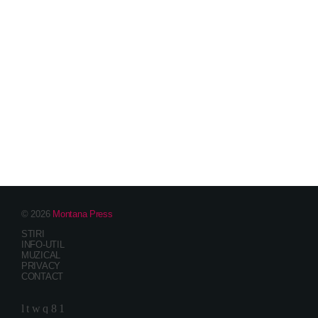
© 2026
Montana Press
STIRI
INFO-UTIL
MUZICAL
PRIVACY
CONTACT