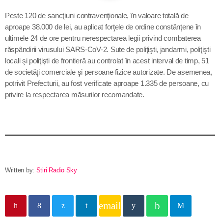
Contact
Peste
120
de sancţiuni contravenţionale, în valoare totală de
aproape 38.000
de lei, au aplicat forţele de ordine constănţene în
ultimele 24 de ore pentru nerespectarea legii privind combaterea
răspândirii virusului SARS-CoV-2. Sute de poliţişti, jandarmi, poliţişti
Informatii utile
locali şi poliţişti de frontieră au controlat în acest interval de timp, 5
1
de societăţi comerciale şi persoane fizice autorizate. De asemenea,
PRIMER, solicită Guvernului României ca producătorii
potrivit Prefecturii, au fost verificate aproape 1.
335
de persoane, cu
de medicamente să fie incluși pe lista consumatorilor
privire la respectarea măsurilor recomandate.
strategici
Sunetul viitorului rescrie istoria muzicii în stil ART
NOUVEAU
Destinația Mamaia-Constanța devine capitala vizuală a
litoralului
Written by:
Stiri Radio Sky
Inaugurarea Centrului de îngrijire a persoanelor cu
afecțiuni Alzheimer – UAMS Agigea
email
Luna august transformă Constanța și stațiunea Mamaia