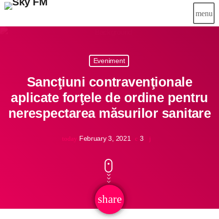
menu
close
Eveniment
Știri
Sancţiuni contravenţionale
Info-Util
aplicate forţele de ordine pentru
nerespectarea măsurilor sanitare
Emisiuni
Muzical
February 3, 2021
3
today
Echipa
Publicitate
share
email
Concursuri