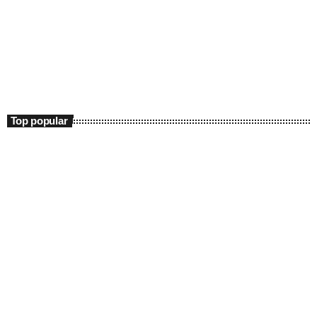
Entertainment
Starea De Seară
21:00 - 23:59
Starea De Seară
Top popular