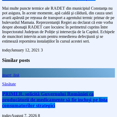
Mai multe puncte termice ale RADET din municipiul Constanţa nu
pot asigura, în aceste momente, apă caldă şi căldură, din cauza unei
avarii apărută pe rețeaua de transport a agentului termic primar de pe
bulevardul Mamaia. Reprezentanţii Regiei au declarat că este vorba
despre abonaţii RADET care locuiesc în perimetrul cuprins între
Inspectoratul Județean de Poliție și intersecția de la Capitol. Echipele
de muncitori intervin acum pentru remedierea defecţiunii şi se
estimează repornirea instalațiilor în cursul acestei seri.
today
January 12, 2021
3
Similar posts
insert_link
Sănătate
PRIMER, solicită Guvernului României ca
producătorii de medicamente să fie incluși pe lista
consumatorilor strategici
today
August 7, 2026
8