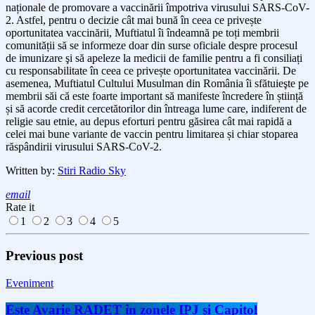
naționale de promovare a vaccinării împotriva virusului SARS-CoV-
2. Astfel, pentru o decizie cât mai bună în ceea ce privește
oportunitatea vaccinării, Muftiatul îi îndeamnă pe toți membrii
comunității să se informeze doar din surse oficiale despre procesul
de imunizare şi să apeleze la medicii de familie pentru a fi consiliați
cu responsabilitate în ceea ce privește oportunitatea vaccinării. De
asemenea, Muftiatul Cultului Musulman din România îi sfătuieşte pe
membrii săi că este foarte important să manifeste încredere în știință
și să acorde credit cercetătorilor din întreaga lume care, indiferent de
religie sau etnie, au depus eforturi pentru găsirea cât mai rapidă a
celei mai bune variante de vaccin pentru limitarea și chiar stoparea
răspândirii virusului SARS-CoV-2.
Written by:
Stiri Radio Sky
email
Rate it
1
2
3
4
5
Previous post
Eveniment
Este Avarie RADET în zonele IPJ şi Capitol