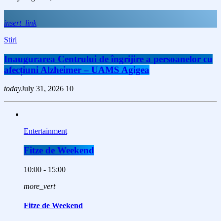
insert_link
Stiri
Inaugurarea Centrului de îngrijire a persoanelor cu
afecțiuni Alzheimer – UAMS Agigea
today
July 31, 2026
10
Entertainment
Fitze de Weekend
10:00 - 15:00
more_vert
Fitze de Weekend