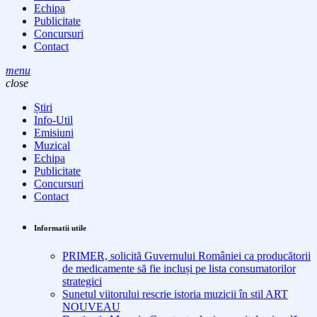
Echipa
Publicitate
Concursuri
Contact
menu
close
Știri
Info-Util
Emisiuni
Muzical
Echipa
Publicitate
Concursuri
Contact
Informatii utile
PRIMER, solicită Guvernului României ca producătorii
de medicamente să fie incluși pe lista consumatorilor
strategici
Sunetul viitorului rescrie istoria muzicii în stil ART
NOUVEAU