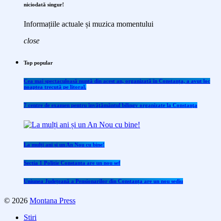
niciodată singur!
Informațiile actuale și muzica momentului
close
Top popular
Cea mai spectaculoasă nuntă din acest an, organizată în Constanța, a avut loc
noaptea trecută pe litoral.
7 centre de examen pentru învăţământul bilingv organizate la Constanţa
La mulți ani și un An Nou cu bine!
Sectia 1 Politie Constanta are un nou sef
Uniunea Județeană a Pensionarilor din Constanța are un nou sediu
© 2026
Montana Press
Stiri