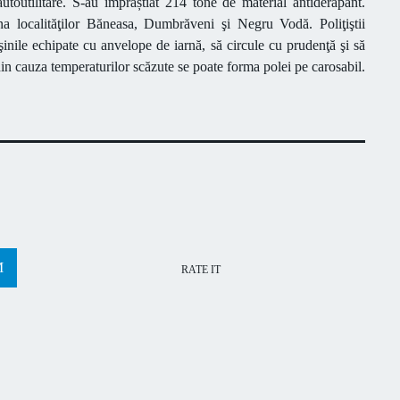
utoutilitare. S-au împrăștiat 214 tone de material antiderapant.
a localităţilor Băneasa, Dumbrăveni şi Negru Vodă. Poliţiştii
nile echipate cu anvelope de iarnă, să circule cu prudenţă şi să
in cauza temperaturilor scăzute se poate forma polei pe carosabil.
RATE IT