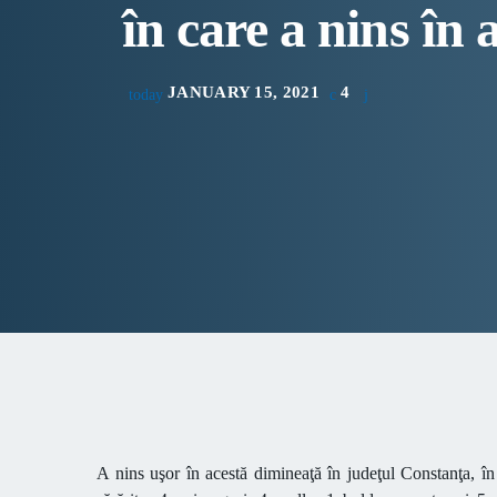
în care a nins în
JANUARY 15, 2021
4
today
A nins uşor în acestă dimineaţă în judeţul Constanţa, î