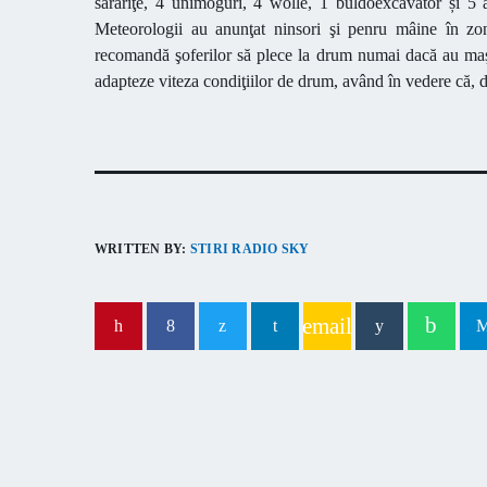
sărăriţe, 4 unimoguri, 4 wolle, 1 buldoexcavator și 5 a
Meteorologii au anunţat ninsori şi penru mâine în zon
recomandă şoferilor să plece la drum numai dacă au maşi
adapteze viteza condiţiilor de drum, având în vedere că, d
WRITTEN BY:
STIRI RADIO SKY
email
PREVIOUS POST