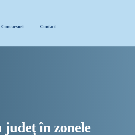
Concursuri
Contact
close
vernului României ca producătorii de medicamente să
onsumatorilor strategici
escrie istoria muzicii în stil ART NOUVEAU
stanța devine capitala vizuală a litoralului
 de îngrijire a persoanelor cu afecțiuni Alzheimer –
 judeţ în zonele
ă Constanța și stațiunea Mamaia în capitala verii din