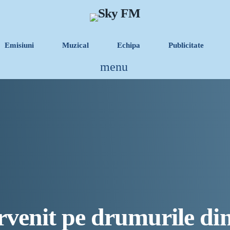
Emisiuni
Muzical
Echipa
Publicitate
menu
INFORMATII UTILE
PRIMER, solicită Gu
fie incluși pe lista c
Sunetul viitorului r
Destinația Mamaia-Con
Inaugurarea Centrului
UAMS Agigea
venit pe drumurile din
Luna august transform