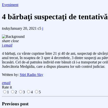
Eveniment
4 bărbaţi suspectaţi de tentativă 
today
January 20, 2021
5
share
close
email
4 bărbați, cu vârste cuprinse între 21 și 40 de ani, suspecta
ţi de săvârș
anul trecut,
în noaptea de 3
spre
4
decembrie, 3
dintre
suspecţi au
pătr
încasări. Cel de-al patrulea
individ este bănuit că i-a transportat pe cei
Judecătoria Medgidia, care a dispus plasarea
lor
sub control judiciar.
Written by:
Stiri Radio Sky
email
Rate it
1
2
3
4
5
Previous post