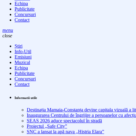
Echipa
Publicitate
Concursuri
Contact
menu
close
Știri
Info-Util
Emisiuni
Muzical
Echipa
Publicitate
Concursuri
Contact
Informatii utile
Destinația Mamaia-Constanța devine capitala vizuală a lit
Inaugurarea Centrului de îngrijire a persoanelor cu afe
SEAS 2026 aduce spectacolul în stradă
Proiectul „Safe City”
SNC a lansat la apă nava „Histria Elara”