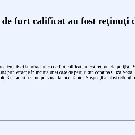
de furt calificat au fost reţinuţi 
irea tentativei la infracțiunea de furt calificat au fost reţinuţi de poliţi
uns prin efracție în incinta unei case de pariuri din comuna Cuza Vodă, 
lalți 3 cu autoturismul personal la locul faptei. Suspecţii
au fost
reținuţi
p