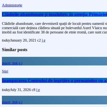
Administrație
Clădirile abandonate și insalubre, în atenția Primări
Clădirile abandonate, care deveniseră spații de locuit pentru oamenii străz
comercială care deținea clădirea situată pe bulevardul Aurel Vlaicu numere
imobil au fost identificate 38 de persoane de etnie rromă, care sunt c
today
January 20, 2021
2
Similar posts
insert_link
Stiri
Inaugurarea Centrului de îngrijire a persoanelor cu
today
July 31, 2026
8
insert_link