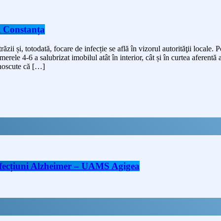
ei Constanța
ii și, totodată, focare de infecție se află în vizorul autorităţii locale. Po
le 4-6 a salubrizat imobilul atât în interior, cât și în curtea aferentă ac
unoscute că […]
 afecțiuni Alzheimer – UAMS Agigea