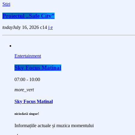
Stiri
Proiectul „Safe City”
today
July 16, 2026
14
Entertainment
Sky Focus Matinal
07:00 - 10:00
more_vert
Sky Focus Matinal
niciodată singur!
Informațiile actuale și muzica momentului