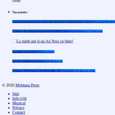
close
Top popular
Cea mai spectaculoasă nuntă din acest an, organizată în Constanța, a avut loc noap
7 centre de examen pentru învăţământul bilingv organizate la Constanţa
La mulți ani și un An Nou cu bine!
Sectia 1 Politie Constanta are un nou sef
Uniunea Județeană a Pensionarilor din Constanța are un nou sediu
© 2026
Montana Press
Stiri
Info-Util
Muzical
Privacy
Contact