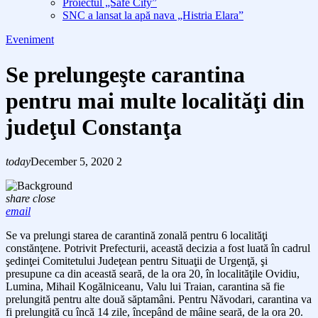
Proiectul „Safe City”
SNC a lansat la apă nava „Histria Elara”
Eveniment
Se prelungeşte carantina
pentru mai multe localităţi din
judeţul Constanţa
today
December 5, 2020
2
share
close
email
Se va prelungi starea de carantină zonală pentru 6 localităţi
constănţene. Potrivit Prefecturii, această decizia a fost luată în cadrul
şedinţei Comitetului Judeţean pentru Situaţii de Urgenţă, şi
presupune ca din această seară, de la ora 20, în localităţile Ovidiu,
Lumina, Mihail Kogălniceanu, Valu lui Traian, carantina să fie
prelungită pentru alte două săptamâni. Pentru Năvodari, carantina va
fi prelungită cu încă 14 zile, începând de mâine seară, de la ora 20.