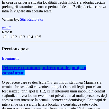
În ceea ce priveşte situaţia localităţii Techirghiol, s-a adoptat decizia
prelungirii carantinei pentru o perioadă de alte 7 zile, decizie care va
intra în vigoare din această seară.
Written by:
Stiri Radio Sky
email
Rate it
1
2
3
4
5
Previous post
Eveniment
Petrecere cu minori, întreruptă de poliţiştii
constănţeni
O petrecere care se desfăşura într-un imobil staţiunea Mamaia s-a
terminat brusc odată cu venirea poliţiei. Oamenii legii spun că au
fost sesizaţi, prin apel la 112, că în interiorul unui imobil din centrul
staţiunii, ar avea loc un eveniment privat cu mai multe persoane, deşi
acestea sunt interzise în actualul context epidemiologic. Echipajul de
intervenţie care a ajuns la faţa locului, a constatat că este vorba
despre o petrecere la care participau aproximativ 12 de persoane,