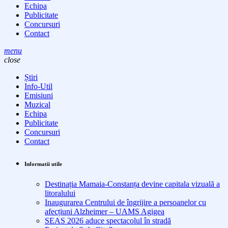
Echipa
Publicitate
Concursuri
Contact
menu
close
Știri
Info-Util
Emisiuni
Muzical
Echipa
Publicitate
Concursuri
Contact
Informatii utile
Destinația Mamaia-Constanța devine capitala vizuală a
litoralului
Inaugurarea Centrului de îngrijire a persoanelor cu
afecțiuni Alzheimer – UAMS Agigea
SEAS 2026 aduce spectacolul în stradă