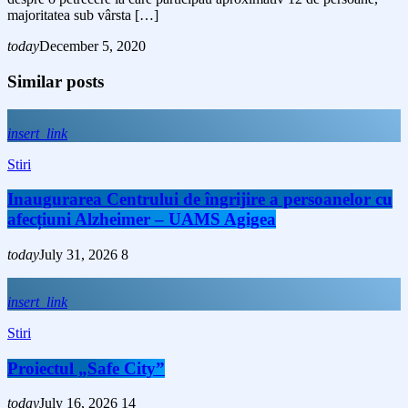
majoritatea sub vârsta […]
today
December 5, 2020
Similar posts
insert_link
Stiri
Inaugurarea Centrului de îngrijire a persoanelor cu
afecțiuni Alzheimer – UAMS Agigea
today
July 31, 2026
8
insert_link
Stiri
Proiectul „Safe City”
today
July 16, 2026
14