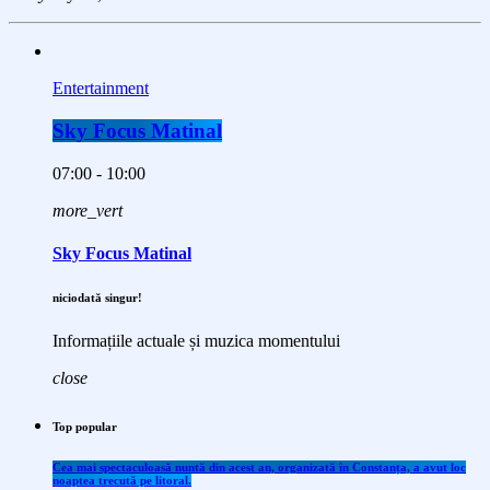
Entertainment
Sky Focus Matinal
07:00 - 10:00
more_vert
Sky Focus Matinal
niciodată singur!
Informațiile actuale și muzica momentului
close
Top popular
Cea mai spectaculoasă nuntă din acest an, organizată în Constanța, a avut loc
noaptea trecută pe litoral.