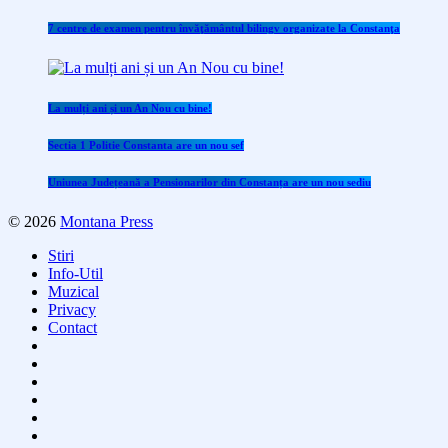
7 centre de examen pentru învăţământul bilingv organizate la Constanţa
La mulți ani și un An Nou cu bine!
Sectia 1 Politie Constanta are un nou sef
Uniunea Județeană a Pensionarilor din Constanța are un nou sediu
© 2026
Montana Press
Stiri
Info-Util
Muzical
Privacy
Contact