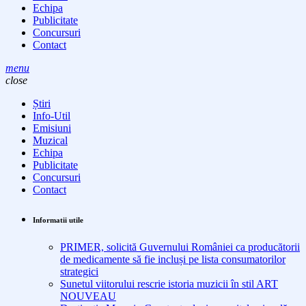
Echipa
Publicitate
Concursuri
Contact
menu
close
Știri
Info-Util
Emisiuni
Muzical
Echipa
Publicitate
Concursuri
Contact
Informatii utile
PRIMER, solicită Guvernului României ca producătorii
de medicamente să fie incluși pe lista consumatorilor
strategici
Sunetul viitorului rescrie istoria muzicii în stil ART
NOUVEAU