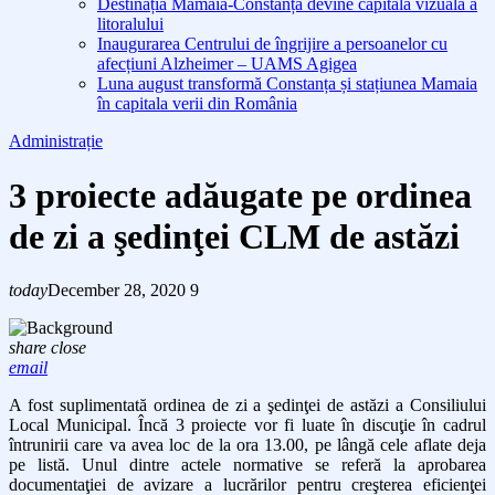
Destinația Mamaia-Constanța devine capitala vizuală a
litoralului
Inaugurarea Centrului de îngrijire a persoanelor cu
afecțiuni Alzheimer – UAMS Agigea
Luna august transformă Constanța și stațiunea Mamaia
în capitala verii din România
Administrație
3 proiecte adăugate pe ordinea
de zi a şedinţei CLM de astăzi
today
December 28, 2020
9
share
close
email
A fost suplimentată ordinea de zi a şedinţei de astăzi a Consiliului
Local Municipal. Încă 3 proiecte vor fi luate în discuţie în cadrul
întrunirii care va avea loc de la ora 13.00, pe lângă cele aflate deja
pe listă. Unul dintre actele normative se referă la aprobarea
documentaţiei de avizare a lucrărilor pentru creşterea eficienţei