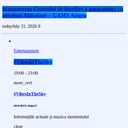
Inaugurarea Centrului de îngrijire a persoanelor cu
afecțiuni Alzheimer – UAMS Agigea
today
July 31, 2026
9
Entertainment
#VibesInTheSky
19:00 - 23:00
more_vert
#VibesInTheSky
niciodată singur!
Informațiile actuale și muzica momentului
close