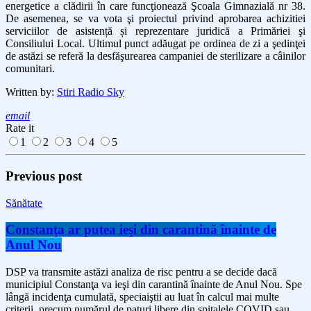
energetice a clădirii în care funcţionează Şcoala Gimnazială nr 38.
De asemenea, se va vota şi proiectul privind
aprobarea achizitiei
serviciilor de asistență și reprezentare juridică a Primăriei şi
Consiliului Local. Ultimul punct adăugat pe ordinea de zi a şedinţei
de astăzi se referă la desfăşurearea campaniei de sterilizare a câinilor
comunitari.
Written by:
Stiri Radio Sky
email
Rate it
1
2
3
4
5
Previous post
Sănătate
Constanţa ar putea ieşi din carantină înainte de
Anul Nou
DSP va transmite astăzi analiza de risc pentru a se decide dacă
municipiul Constanţa va ieşi din carantină înainte de Anul Nou. Spe
lângă incidenţa cumulată, speciaiştii au luat în calcul mai multe
criterii, precum numărul de paturi libere din spitalele COVID sau