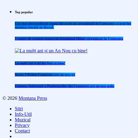
Top popular
Cea mai spectaculoasă nuntă din acest an, organizată în Constanța, a avut loc
noaptea trecută pe litoral.
7 centre de examen pentru învăţământul bilingv organizate la Constanţa
La mulți ani și un An Nou cu bine!
Sectia 1 Politie Constanta are un nou sef
Uniunea Județeană a Pensionarilor din Constanța are un nou sediu
© 2026
Montana Press
Stiri
Info-Util
Muzical
Privacy
Contact