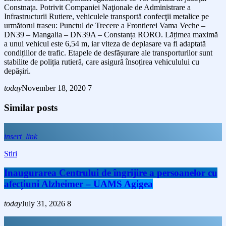
Constnaţa. Potrivit Companiei Naţionale de Administrare a
Infrastructurii Rutiere, vehiculele transportă confecţii metalice pe
următorul traseu: Punctul de Trecere a Frontierei Vama Veche –
DN39 – Mangalia – DN39A – Constanța RORO. Lățimea maximă
a unui vehicul este 6,54 m, iar viteza de deplasare va fi adaptată
condițiilor de trafic. Etapele de desfășurare ale transporturilor sunt
stabilite de poliția rutieră, care asigură însoțirea vehiculului cu
depășiri.
today
November 18, 2020
7
Similar posts
insert_link
Stiri
Inaugurarea Centrului de îngrijire a persoanelor cu
afecțiuni Alzheimer – UAMS Agigea
today
July 31, 2026
8