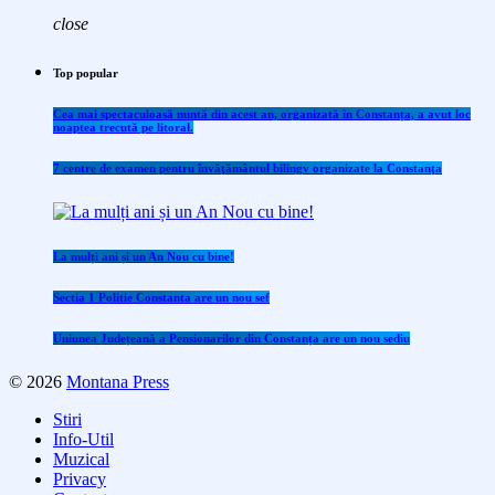
close
Top popular
Cea mai spectaculoasă nuntă din acest an, organizată în Constanța, a avut loc
noaptea trecută pe litoral.
7 centre de examen pentru învăţământul bilingv organizate la Constanţa
La mulți ani și un An Nou cu bine!
Sectia 1 Politie Constanta are un nou sef
Uniunea Județeană a Pensionarilor din Constanța are un nou sediu
© 2026
Montana Press
Stiri
Info-Util
Muzical
Privacy