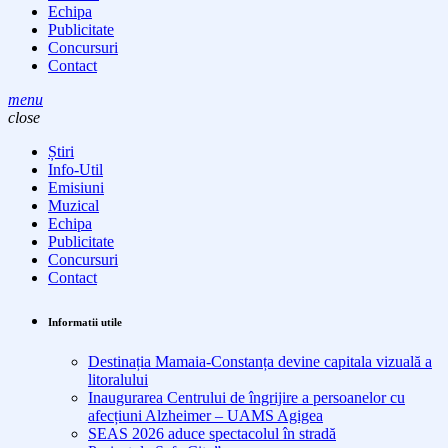
Echipa
Publicitate
Concursuri
Contact
menu
close
Știri
Info-Util
Emisiuni
Muzical
Echipa
Publicitate
Concursuri
Contact
Informatii utile
Destinația Mamaia-Constanța devine capitala vizuală a
litoralului
Inaugurarea Centrului de îngrijire a persoanelor cu
afecțiuni Alzheimer – UAMS Agigea
SEAS 2026 aduce spectacolul în stradă