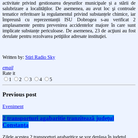
activitate privind gestionarea deșeurilor municipale și a stării de
salubrizare a localităților. De asemenea, au avut loc şi controale
tematice referitoare la regulamentul privind substanțele chimice, iar
împreună cu reprezentanții ISU Dobrogea s-au verificat 2
amplasamente pentru prevenirea accidentelor majore în care sunt
implicate substanțe periculoase. De asemenea, 23 de acţiuni au fost
derulate pentru rezolvarea petiţiilor adresate instituţiei.
Written by:
Stiri Radio Sky
email
Rate it
1
2
3
4
5
Previous post
Eveniment
2 transporturi agabaritie tranzitează judeţul
Constanţa
Zilele acestea 2 transporturi agabaritice se vor deplasa în judeţul