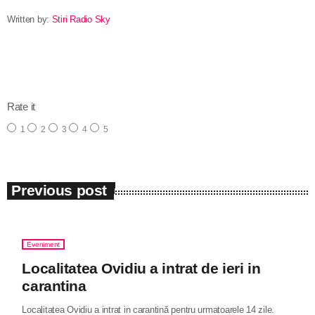
Written by:
Stiri Radio Sky
email
Rate it
1
2
3
4
5
Previous post
Eveniment
Localitatea Ovidiu a intrat de ieri in
carantina
Localitatea Ovidiu a intrat in carantină pentru urmatoarele 14 zile.