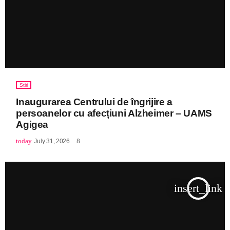
Stiri
Inaugurarea Centrului de îngrijire a
persoanelor cu afecțiuni Alzheimer – UAMS
Agigea
today
July 31, 2026
8
insert_link