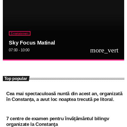
Entertainment
Sky Focus Matinal
more_vert
07:00 - 10:00
close
Sky Focus Matinal
niciodată singur!
Top popular
Informațiile actuale și muzica momentului
Cea mai spectaculoasă nuntă din acest an, organizată
în Constanța, a avut loc noaptea trecută pe litoral.
7 centre de examen pentru învăţământul bilingv
organizate la Constanţa