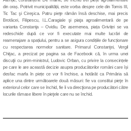
Contact
din oraș. Potrivit municipalității, este vorba despre cele din Tomis III,
Tic Tac şi Cireşica. Patru pieţe rămân însă deschise, mai precis
Brotăcei, Filipescu, I.L.Caragiale şi piaţa agroalimentară de pe
varianta Constanţa – Ovidiu. De asemenea, p
iața Grivi
ț
ei se va
Informatii utile
redeschide după ce vor fi executate mai multe lucrări de
reamenajare a spațiului, pentru a se asigura condițiile de funcționare
Destinația Mamaia-Constanța devine capitala vizuală a
cu respectarea normelor sanitare.
Primarul Constanţei, Vergil
litoralului
Chiţac, a precizat pe pagina sa de Facebook că, în urma unei
discuţii cu prim-ministrul, Ludovic Orban, cu privire la consecințele
Inaugurarea Centrului de îngrijire a persoanelor cu
pe care le are această decizie asupra producătorilor români care își
afecțiuni Alzheimer – UAMS Agigea
desfac marfa în piețe ce vor fi închise, a hotărât ca Primăria să
aplice una dintre următoarele două măsuri: fie va constitui pieţe în
SEAS 2026 aduce spectacolul în stradă
exteriorul celor care se închid, fie îi va direcţiona pe producători către
locurile rămase libere în pieţele care nu se închid.
Proiectul „Safe City”
SNC a lansat la apă nava „Histria Elara”