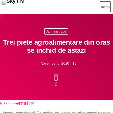
menu
close
Administrație
Știri
Trei piete agroalimentare din oras
Info-Util
se inchid de astazi
Emisiuni
November 8, 2020
13
today
Muzical
Echipa
Publicitate
email
Concursuri
share
close
Atenție, constănțeni! De mâine, se închid trei piețe agroalimentare