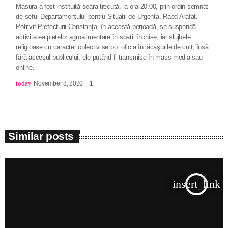
Masura a fost instituită seara trecută, la ora 20:00, prin ordin semnat
de seful Departamentului pentru Situatii de Urgenta, Raed Arafat.
Potrivit Prefecturii Constanţa, în această perioadă, se suspendă
activitatea piețelor agroalimentare în spații închise, iar slujbele
religioase cu caracter colectiv se pot oficia în lăcaşurile de cult, însă
fără accesul publicului, ele putând fi transmise în mass media sau
online.
today
November 8, 2020
1
Similar posts
insert_link