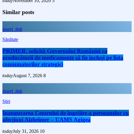
today
November 10, 2020
5
Similar posts
insert_link
Sănătate
PRIMER, solicită Guvernului României ca
producătorii de medicamente să fie incluși pe lista
consumatorilor strategici
today
August 7, 2026
8
insert_link
Stiri
Inaugurarea Centrului de îngrijire a persoanelor cu
afecțiuni Alzheimer – UAMS Agigea
today
July 31, 2026
10