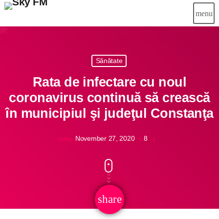
menu
close
Sănătate
Știri
Rata de infectare cu noul
Info-Util
coronavirus continuă să crească
în municipiul şi judeţul Constanţa
Emisiuni
Muzical
November 27, 2020
8
today
Echipa
Publicitate
share
email
Concursuri