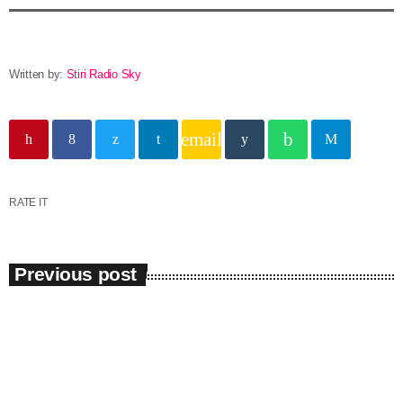
în capitala verii din România
Written by:
Stiri Radio Sky
email
RATE IT
Previous post
Eveniment
Vor fi restricții de trafic în municipiul
Constanța până la jumătatea lunii