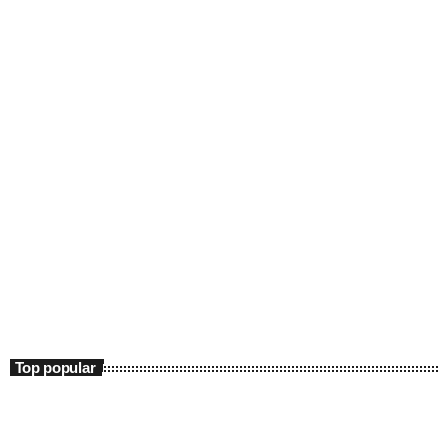
Entertainment
Poveştile Oraşului Meu
12:00 - 13:00
Poveştile Oraşului Meu
Top popular