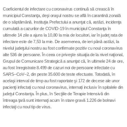
Contact
Coeficientul de infectare cu coronavirus
continuă să crească în
municipiul Constanţa, deşi oraşul nostru se află în carantină zonală
de o săptămână. Instituţia Prefectului a anunţat că, astăzi, incidenţa
cumulată a cazurilor de COVID-19 în municipiul Constanţa în
Informatii utile
ultimele 14 zile a ajuns la 10,80 la mia de locuitori, iar în judeţ rata de
infectare este de 7,53 la mie. De asemenea, de ieri până astăzi, la
PRIMER, solicită Guvernului României ca producătorii
nivelul judeţului nostru au fost confirmate pozitiv cu noul coronavirus
de medicamente să fie incluși pe lista consumatorilor
alte 536 de persoane. În ceea ce priveşte situaţia de la nivel naţional,
strategici
Grupul de Comunicare Strategică a anunţat că, în ultimele 24 de ore,
au fost înregistrate 8.499 de cazuri noi de persoane infectate cu
Sunetul viitorului rescrie istoria muzicii în stil ART
SARS–CoV–2, din peste 35.600 de teste efectuate. Totodată, în
NOUVEAU
acelaşi interval de timp au fost raportate şi 172 de decese ale unor
pacienţi infectați cu noul coronavirus, internați inclusiv în spitalele din
Destinația Mamaia-Constanța devine capitala vizuală a
judeţul Constanţa. În plus, în Secţiile de Terapie Intensivă din
litoralului
întreaga ţară sunt internaţi acum în stare gravă 1.226 de bolnavi
Inaugurarea Centrului de îngrijire a persoanelor cu
infectaţi cu noul tip de virus.
afecțiuni Alzheimer – UAMS Agigea
Luna august transformă Constanța și stațiunea Mamaia