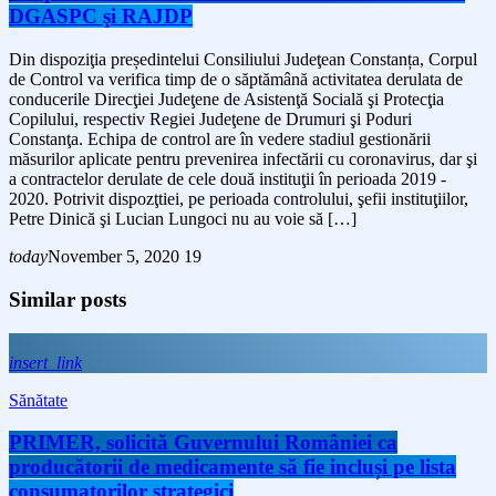
DGASPC şi RAJDP
Din dispoziţia președintelui Consiliului Judeţean Constanța, Corpul
de Control va verifica timp de o săptămână activitatea derulata de
conducerile Direcţiei Judeţene de Asistenţă Socială şi Protecţia
Copilului, respectiv Regiei Judeţene de Drumuri şi Poduri
Constanţa. Echipa de control are în vedere stadiul gestionării
măsurilor aplicate pentru prevenirea infectării cu coronavirus, dar şi
a contractelor derulate de cele două instituţii în perioada 2019 -
2020. Potrivit dispozţtiei, pe perioada controlului, şefii instituţiilor,
Petre Dinică şi Lucian Lungoci nu au voie să […]
today
November 5, 2020
19
Similar posts
insert_link
Sănătate
PRIMER, solicită Guvernului României ca
producătorii de medicamente să fie incluși pe lista
consumatorilor strategici