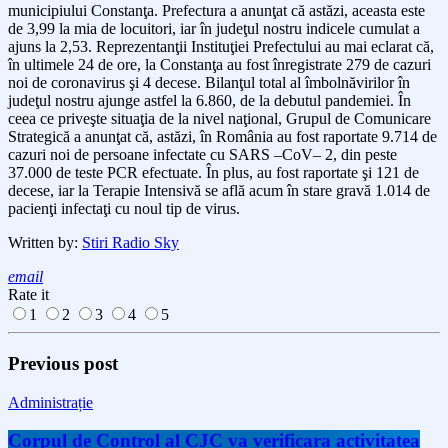
municipiului Constanţa.
Prefectura a anunţat că
astăzi,
aceasta este
de 3,
99
la mia de locuitori, iar în judeţ
ul nostru
indicele cumulat a
ajuns
la 2,
53.
Reprezentanţii Instituţiei Prefectului au mai eclarat că,
în ultimele 24 de ore, la Constanţa au fost înregistrate 279 de cazuri
noi de coronavirus şi 4 decese. Bilanţul total al îmbolnăvirilor în
judeţul nostru ajunge astfel la 6.860, de la debutul pandemiei. În
ceea ce priveşte situaţia de la nivel naţional, Grupul de Comunicare
Strategică a anunţat că, astăzi, în România au fost raportate 9.714 de
cazuri noi de persoane infectate cu SARS –CoV– 2, din peste
37.000 de teste PCR efectuate. În plus, au fost raportate şi 121 de
decese, iar la Terapie Intensivă se află acum în stare gravă 1.014 de
pacienţi infectaţi cu noul tip de virus.
Written by:
Stiri Radio Sky
email
Rate it
1
2
3
4
5
Previous post
Administrație
Corpul de Control al CJC va verificara activitatea