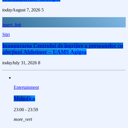
today
August 7, 2026
5
insert_link
Stiri
Inaugurarea Centrului de îngrijire a persoanelor cu
afecțiuni Alzheimer – UAMS Agigea
today
July 31, 2026
8
Entertainment
Melodica
23:00 - 23:59
more_vert