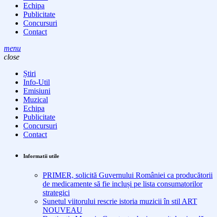
Echipa
Publicitate
Concursuri
Contact
menu
close
Știri
Info-Util
Emisiuni
Muzical
Echipa
Publicitate
Concursuri
Contact
Informatii utile
PRIMER, solicită Guvernului României ca producătorii
de medicamente să fie incluși pe lista consumatorilor
strategici
Sunetul viitorului rescrie istoria muzicii în stil ART
NOUVEAU