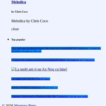
Melodica
by Chris Coco
Melodica by Chris Coco
close
Top popular
Cea mai spectaculoasă nuntă din acest an, organizată în Constanța, a avut loc
noaptea trecută pe litoral.
7 centre de examen pentru învăţământul bilingv organizate la Constanţa
La mulți ani și un An Nou cu bine!
Sectia 1 Politie Constanta are un nou sef
Uniunea Județeană a Pensionarilor din Constanța are un nou sediu
© 2026
Montana Press