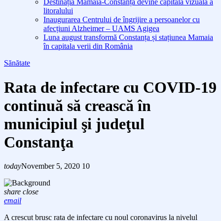
Destinația Mamaia-Constanța devine capitala vizuală a
litoralului
Inaugurarea Centrului de îngrijire a persoanelor cu
afecțiuni Alzheimer – UAMS Agigea
Luna august transformă Constanța și stațiunea Mamaia
în capitala verii din România
Sănătate
Rata de infectare cu COVID-19
continuă să crească în
municipiul şi judeţul
Constanţa
today
November 5, 2020
10
share
close
email
A crescut brusc r
ata de infectare cu noul coronavirus la nivelul