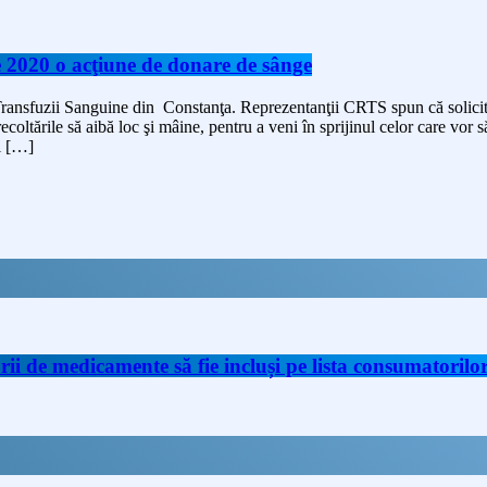
2020 o acţiune de donare de sânge
ransfuzii Sanguine din Constanţa. Reprezentanţii CRTS spun că solicităr
ecoltările să aibă loc şi mâine, pentru a veni în sprijinul celor care vor 
al […]
de medicamente să fie incluși pe lista consumatorilor 