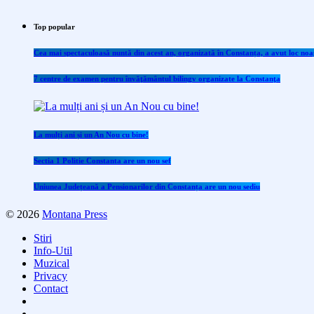
Top popular
Cea mai spectaculoasă nuntă din acest an, organizată în Constanța, a avut loc noap
7 centre de examen pentru învăţământul bilingv organizate la Constanţa
La mulți ani și un An Nou cu bine!
Sectia 1 Politie Constanta are un nou sef
Uniunea Județeană a Pensionarilor din Constanța are un nou sediu
© 2026
Montana Press
Stiri
Info-Util
Muzical
Privacy
Contact