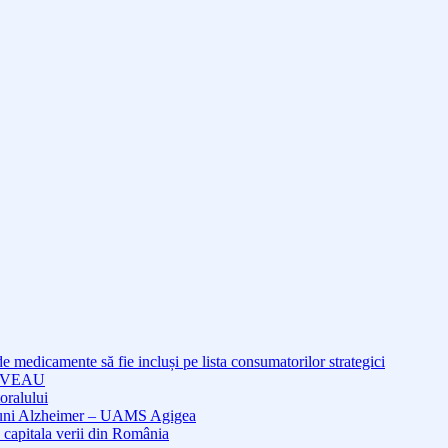
medicamente să fie incluși pe lista consumatorilor strategici
NOUVEAU
oralului
cțiuni Alzheimer – UAMS Agigea
 capitala verii din România