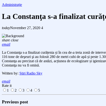
Administrație
La Constanţa s-a finalizat curățe
today
November 27, 2020
4
share
close
email
La Constanţa s
-a
finalizat
curățenia și în cea de-a treia zonă de interv
116 tone de deşeuri şi au folosit
280 de metri cubi de apă și
peste 1.3
Constanţa au precizat că d
e astăzi, acțiunea de ecologizare și igienizar
Constanţa
nu va fi omisă.
Written by:
Stiri Radio Sky
email
Rate it
1
2
3
4
5
Previous post