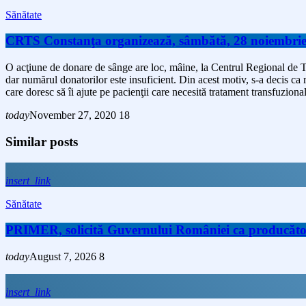
Sănătate
CRTS Constanţa organizează, sâmbătă, 28 noiembrie 
O acţiune de donare de sânge are loc, mâine, la Centrul Regional de T
dar numărul donatorilor este insuficient. Din acest motiv, s-a decis ca r
care doresc să îi ajute pe pacienţii care necesită tratament transfuzion
today
November 27, 2020
18
Similar posts
insert_link
Sănătate
PRIMER, solicită Guvernului României ca producătorii 
today
August 7, 2026
8
insert_link