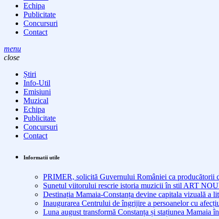
Echipa
Publicitate
Concursuri
Contact
menu
close
Știri
Info-Util
Emisiuni
Muzical
Echipa
Publicitate
Concursuri
Contact
Informatii utile
PRIMER, solicită Guvernului României ca producătorii de 
Sunetul viitorului rescrie istoria muzicii în stil ART 
Destinația Mamaia-Constanța devine capitala vizuală a lit
Inaugurarea Centrului de îngrijire a persoanelor cu afe
Luna august transformă Constanța și stațiunea Mamaia în