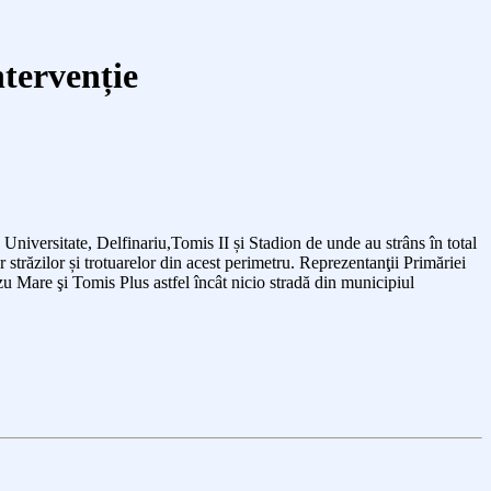
ntervenție
, Universitate, Delfinariu,Tomis II și Stadion
de unde au strâns în total
 străzilor și trotuarelor din acest perimetru.
Reprezentanţii Primăriei
azu Mare
şi
Tomis Plus astfel încât nicio stradă
din municipiul