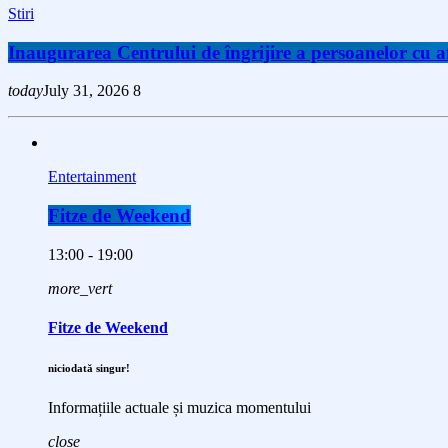
Stiri
Inaugurarea Centrului de îngrijire a persoanelor cu
today
July 31, 2026
8
Entertainment
Fitze de Weekend
13:00 - 19:00
more_vert
Fitze de Weekend
niciodată singur!
Informațiile actuale și muzica momentului
close