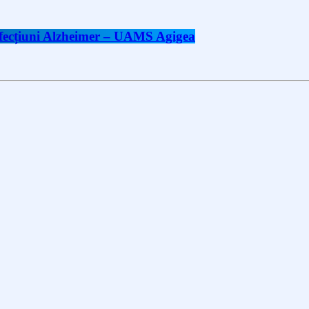
 afecțiuni Alzheimer – UAMS Agigea