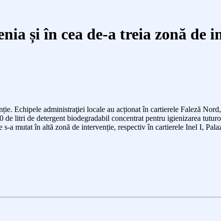
nia și în cea de-a treia zonă de i
enție. Echipele
administraţiei locale au
acționat în cartierele Faleză Nord
00
de litri de detergent biodegradabil concentrat pentru igienizarea tuturor
e s-a mutat în altă zonă de intervenție,
respectiv în cartierele
Inel I, Pal