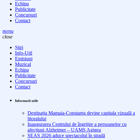
Echipa
Publicitate
Concursuri
Contact
menu
close
Știri
Info-Util
Emisiuni
Muzical
Echipa
Publicitate
Concursuri
Contact
Informatii utile
Destinația Mamaia-Constanța devine capitala vizuală a
litoralului
Inaugurarea Centrului de îngrijire a persoanelor cu
afecțiuni Alzheimer – UAMS Agigea
SEAS 2026 aduce spectacolul în stradă