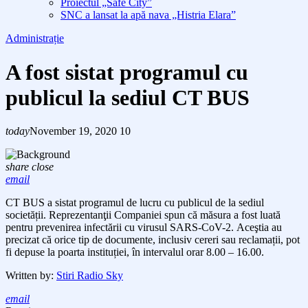
Proiectul „Safe City”
SNC a lansat la apă nava „Histria Elara”
Administrație
A fost sistat programul cu
publicul la sediul CT BUS
today
November 19, 2020
10
share
close
email
CT BUS
a
sist
at
programul
de lucru
cu publicul de la sediul
societății.
Reprezentanţii Companiei spun că măsura a fost luată
pentru
prevenirea infectării cu virusul SARS-CoV-2.
Aceştia au
precizat că o
rice tip de documente, inclusiv cereri sau reclamații,
pot
fi depuse la poarta instituției, în intervalul orar 8.00 – 16.00.
Written by:
Stiri Radio Sky
email