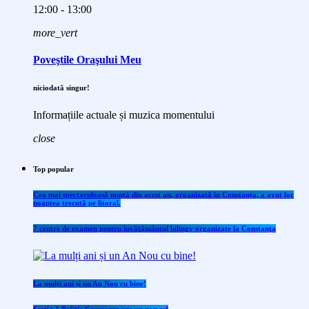
12:00 - 13:00
more_vert
Poveştile Oraşului Meu
niciodată singur!
Informațiile actuale și muzica momentului
close
Top popular
Cea mai spectaculoasă nuntă din acest an, organizată în Constanța, a avut loc
noaptea trecută pe litoral.
7 centre de examen pentru învăţământul bilingv organizate la Constanţa
La mulți ani și un An Nou cu bine!
Sectia 1 Politie Constanta are un nou sef