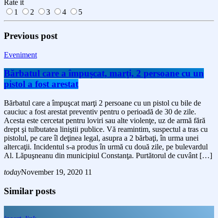
Rate it
1
2
3
4
5
Previous post
Eveniment
Bărbatul care a împuşcat, marţi, 2 persoane cu un
pistol a fost arestat
Bărbatul care a împuşcat marţi 2 persoane cu un pistol cu bile de
cauciuc a fost arestat preventiv pentru o perioadă de 30 de zile.
Acesta este cercetat pentru loviri sau alte violenţe, uz de armă fără
drept şi tulbutatea liniştii publice. Vă reamintim, suspectul a tras cu
pistolul, pe care îl deţinea legal, asupra a 2 bărbaţi, în urma unei
altercaţii. Incidentul s-a produs în urmă cu două zile, pe bulevardul
Al. Lăpuşneanu din municipiul Constanţa. Purtătorul de cuvânt […]
today
November 19, 2020
11
Similar posts