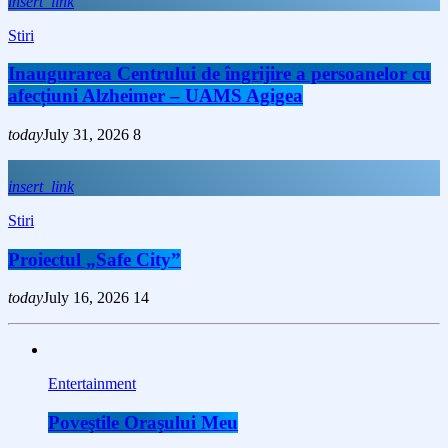
insert_link
Stiri
Inaugurarea Centrului de îngrijire a persoanelor cu
afecțiuni Alzheimer – UAMS Agigea
today
July 31, 2026
8
insert_link
Stiri
Proiectul „Safe City”
today
July 16, 2026
14
Entertainment
Poveştile Oraşului Meu