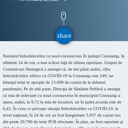
CONTACT
INFORMATII UTILE
share
email
Destinația Mamaia-Constanța devine capitala vizuală a
litoralului
Numărul îmbolnăvirilor cu noul coronavirus în judeţul Constanţa, în
Inaugurarea Centrului de îngrijire a persoanelor cu
ultimele 24 de ore, a mai scăzut faţă de ultima raportare. Grupul de
afecțiuni Alzheimer – UAMS Agigea
Comunicare Strategică a anunţat că, de ieri până astăzi, cifra
îmbolnăvirilor zilnice cu COVID-19 la Constanţa este 249, iar
SEAS 2026 aduce spectacolul în stradă
bilanţul total se apropie de 13.600 de cazuri de la debutul
pandemiei. Pe de altă parte, Direcţia de Sănătate Publică a anunţat
Proiectul „Safe City”
că rata de infectare cu noul coronavirus în municipiul Constanţa a
ajuns, astăzi, la 9,72 la mia de locuitori, iar în judeţ aceasta este de
SNC a lansat la apă nava „Histria Elara”
6,42. În ceea ce priveşte situaţia îmbolnăvirilor cu COVID-19, la
nivel naţional, în 24 de ore au fost înregistrate 5.837 de cazuri noi
din peste 20.700 de teste PCR efectuate. În plus, au fost raportate şi