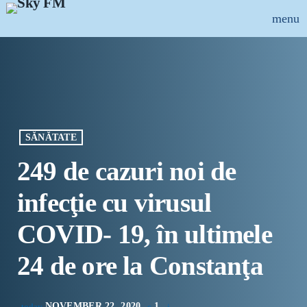
menu
close
ȘTIRI
INFO-UTIL
SĂNĂTATE
EMISIUNI
249 de cazuri noi de
MUZICAL
infecţie cu virusul
ECHIPA
COVID- 19, în ultimele
PUBLICITATE
24 de ore la Constanţa
CONCURSURI
NOVEMBER 22, 2020
1
today