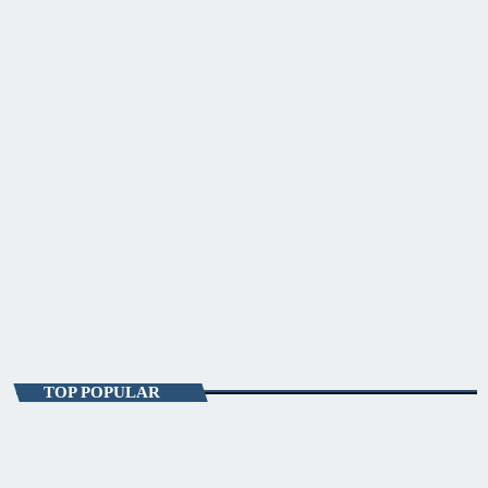
ENTERTAINMENT
Sky Focus Matinal
07:00 - 10:00
Sky Focus Matinal
TOP POPULAR