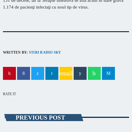
131 de decese, iar la Terapie Intensivă se află acum în stare gravă
1.174 de pacienţi infectaţi cu noul tip de virus.
WRITTEN BY:
STIRI RADIO SKY
email
RATE IT
PREVIOUS POST