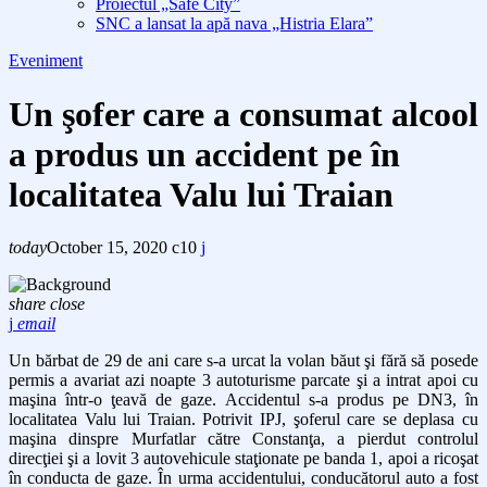
Proiectul „Safe City”
SNC a lansat la apă nava „Histria Elara”
Eveniment
Un şofer care a consumat alcool
a produs un accident pe în
localitatea Valu lui Traian
today
October 15, 2020
10
share
close
email
Un bărbat de 29 de ani care s-a urcat la volan băut şi fără să posede
permis a avariat azi noapte 3 autoturisme parcate şi a intrat apoi cu
maşina într-o ţeavă de gaze. Accidentul s-a produs pe DN3, în
localitatea Valu lui Traian. Potrivit IPJ, şoferul care se deplasa cu
maşina dinspre Murfatlar către Constanţa, a pierdut controlul
direcţiei şi a lovit 3 autovehicule staţionate pe banda 1, apoi a ricoşat
în conducta de gaze. În urma accidentului, conducătorul auto a fost