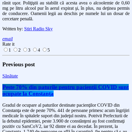
rănit uşor. Poliţiştii au stabilit că acesta avea o alcoolemie de 0,60
mg pe litru alcool pur în aerul expirat şi, în plus, nu deţinea permis
de conducere. Oamenii legii au deschis pe numele lui un dosar de
cercetare penală.
Written by:
Stiri Radio Sky
email
Rate it
1
2
3
4
5
Previous post
Sănătate
Peste 70% din paturile pentru pacienţii COVID sunt
ocupate la Constanţa
Gradul de ocupare al paturilor destinate pacienţilor COVID din
Constanţa este de peste 70%. 441 de persoane primesc acum îngrijiri
medicale în spitalele suport din judeţul nostru. Potrivit Prefecturii de
la debutul epidemiei, peste 3.900 de constănţeni au fost confirmaţi
pozitiv cu SarsCoV2, iar 92 dintre ei au decedat. În prezent, la
Constanţa, 1.740 de persoane se află în carantină, fie pentru că s-au