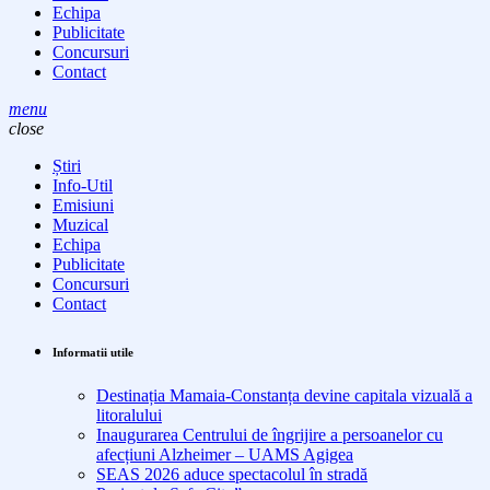
Echipa
Publicitate
Concursuri
Contact
menu
close
Știri
Info-Util
Emisiuni
Muzical
Echipa
Publicitate
Concursuri
Contact
Informatii utile
Destinația Mamaia-Constanța devine capitala vizuală a
litoralului
Inaugurarea Centrului de îngrijire a persoanelor cu
afecțiuni Alzheimer – UAMS Agigea
SEAS 2026 aduce spectacolul în stradă