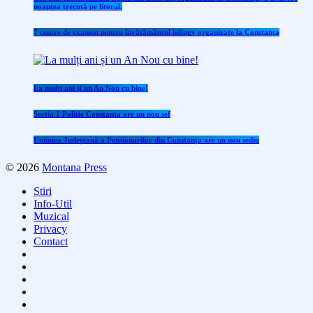
noaptea trecută pe litoral.
7 centre de examen pentru învăţământul bilingv organizate la Constanţa
La mulți ani și un An Nou cu bine!
Sectia 1 Politie Constanta are un nou sef
Uniunea Județeană a Pensionarilor din Constanța are un nou sediu
© 2026
Montana Press
Stiri
Info-Util
Muzical
Privacy
Contact