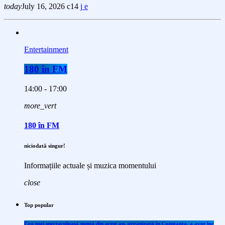
today
July 16, 2026
14
Entertainment
180 în FM
14:00 - 17:00
more_vert
180 în FM
niciodată singur!
Informațiile actuale și muzica momentului
close
Top popular
Cea mai spectaculoasă nuntă din acest an, organizată în Constanța, a avut loc