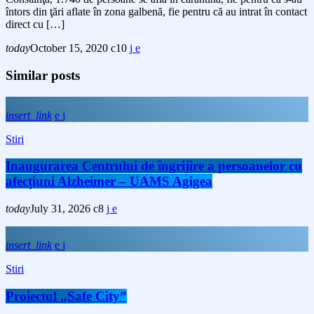
întors din ţări aflate în zona galbenă, fie pentru că au intrat în contact
direct cu […]
today
October 15, 2020
10
Similar posts
insert_link
Stiri
Inaugurarea Centrului de îngrijire a persoanelor cu
afecțiuni Alzheimer – UAMS Agigea
today
July 31, 2026
8
insert_link
Stiri
Proiectul „Safe City”