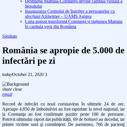
Destinația Mamaia-Constanța devine capitala vizuală a
litoralului
Inaugurarea Centrului de îngrijire a persoanelor cu
afecțiuni Alzheimer – UAMS Agigea
Luna august transformă Constanța și stațiunea Mamaia
în capitala verii din România
Sănătate
România se apropie de 5.000 de
infectări pe zi
today
October 21, 2020
3
share
close
email
Record de infecări cu noul coronavirus în ultimele 24 de ore.
Aproape 4.850 de îmbolnăviri au fost raportate la nivel naţional, iar
la Constanţa au fost confirmate pozitiv peste 100 de persoane.
Potrivit ultimului raport dat publicităţii, 69 de bolnavi au decedat, iar
printre victime sunt şi constănţeni. De asemenea, 766 de pacienţi