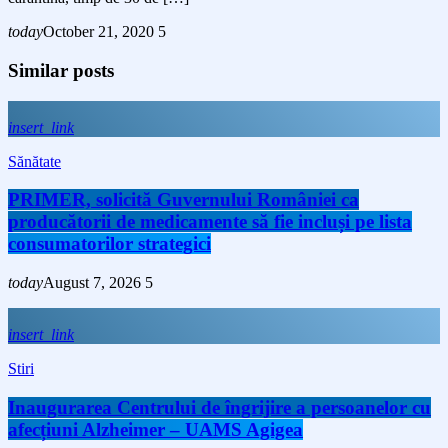
today
October 21, 2020
5
Similar posts
insert_link
Sănătate
PRIMER, solicită Guvernului României ca
producătorii de medicamente să fie incluși pe lista
consumatorilor strategici
today
August 7, 2026
5
insert_link
Stiri
Inaugurarea Centrului de îngrijire a persoanelor cu
afecțiuni Alzheimer – UAMS Agigea