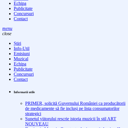
Echipa
Publicitate
Concursuri
Contact
menu
close
Știri
Info-Util
Emisiuni
Muzical
Echipa
Publicitate
Concursuri
Contact
Informatii utile
PRIMER, solicită Guvernului României ca producătorii
de medicamente să fie incluși pe lista consumatorilor
strategici
Sunetul viitorului rescrie istoria muzicii în stil ART
NOUVEAU