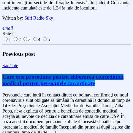
sunt internaţi în secţiile de Terapie Intensivă. În judeţul Constanţa,
incidenţa cumulată este de 1.34 la mia de locuitori.
Written by:
Stiri Radio Sky
email
Rate it
1
2
3
4
5
Previous post
Sănătate
Care este procedura pentru eliberarea concediului
medical pentru persoanele carantinate
Persoanele care intră în contact direct cu bolnavi confirmaţi cu noul
coronavirus sunt obligate să rămână în carantină la domiciliu timp de
14 zile. Preşedintele Asociaţiei Medicilor de Familie Tomis, Zitta
Popa, ne-a explicat că pentru a beneficia de concediu medical,
aceştia au nevoie de decizia de carantinare emisă de către DSP. În
baza acestui document persoanele aflate în această situaţie se pot
prezenta la medicul de familie începând din prima zi după ieşirea din
carantină, timp de 30 de […]