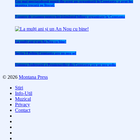
Cea mai spectaculoasă nuntă din acest an, organizată în Constanța, a avut loc
noaptea trecută pe litoral.
7 centre de examen pentru învăţământul bilingv organizate la Constanţa
La mulți ani și un An Nou cu bine!
Sectia 1 Politie Constanta are un nou sef
Uniunea Județeană a Pensionarilor din Constanța are un nou sediu
© 2026
Montana Press
Stiri
Info-Util
Muzical
Privacy
Contact