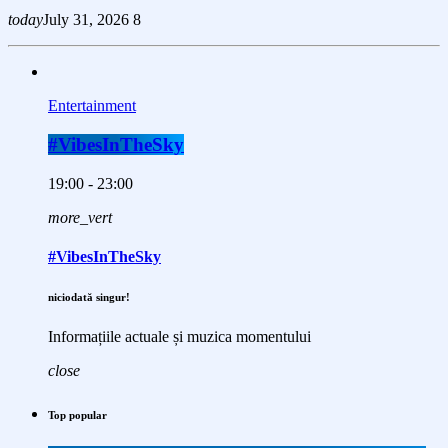
today
July 31, 2026
8
Entertainment
#VibesInTheSky
19:00 - 23:00
more_vert
#VibesInTheSky
niciodată singur!
Informațiile actuale și muzica momentului
close
Top popular