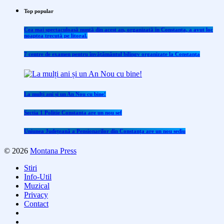
Top popular
Cea mai spectaculoasă nuntă din acest an, organizată în Constanța, a avut loc
noaptea trecută pe litoral.
7 centre de examen pentru învăţământul bilingv organizate la Constanţa
La mulți ani și un An Nou cu bine!
Sectia 1 Politie Constanta are un nou sef
Uniunea Județeană a Pensionarilor din Constanța are un nou sediu
© 2026
Montana Press
Stiri
Info-Util
Muzical
Privacy
Contact