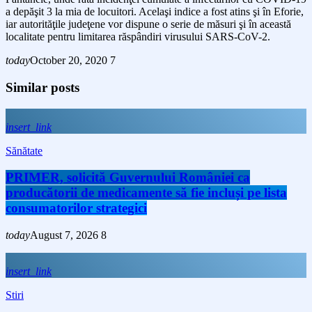
a depăşit 3 la mia de locuitori. Acelaşi indice a fost atins şi în Eforie,
iar autorităţile judeţene vor dispune o serie de măsuri şi în această
localitate pentru limitarea răspândiri virusului SARS-CoV-2.
today
October 20, 2020
7
Similar posts
insert_link
Sănătate
PRIMER, solicită Guvernului României ca
producătorii de medicamente să fie incluși pe lista
consumatorilor strategici
today
August 7, 2026
8
insert_link
Stiri