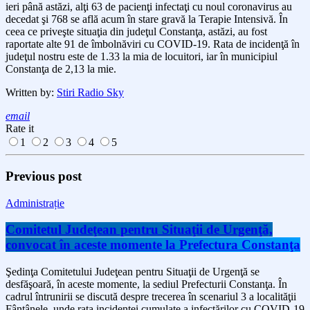
ieri până astăzi, alţi 63 de pacienţi infectaţi cu noul coronavirus au
decedat şi 768 se află acum în stare gravă la Terapie Intensivă. În
ceea ce priveşte situaţia din judeţul Constanţa, astăzi, au fost
raportate alte 91 de îmbolnăviri cu COVID-19. Rata de incidenţă în
judeţul nostru este de 1.33 la mia de locuitori, iar în municipiul
Constanţa de 2,13 la mie.
Written by:
Stiri Radio Sky
email
Rate it
1
2
3
4
5
Previous post
Administrație
Comitetul Judeţean pentru Situaţii de Urgenţă,
convocat în aceste momente la Prefectura Constanţa
Şedinţa Comitetului Judeţean pentru Situaţii de Urgenţă se
desfăşoară, în aceste momente, la sediul Prefecturii Constanţa. În
cadrul întrunirii se discută despre trecerea în scenariul 3 a localităţii
Fântânele, unde rata incidenţei cumulate a infectărilor cu COVID-19