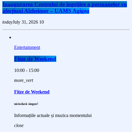
Inaugurarea Centrului de îngrijire a persoanelor cu
afecțiuni Alzheimer – UAMS Agigea
today
July 31, 2026
10
Entertainment
Fitze de Weekend
10:00 - 15:00
more_vert
Fitze de Weekend
niciodată singur!
Informațiile actuale și muzica momentului
close