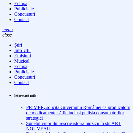
Echipa
Publicitate
Concursuri
Contact
menu
close
Știri
Info-Util
Emisiuni
Muzical
Echipa
Publicitate
Concursuri
Contact
Informatii utile
PRIMER, solicită Guvernului României ca producătorii
de medicamente să fie incluși pe lista consumatorilor
strategici
Sunetul viitorului rescrie istoria muzicii în stil ART
NOUVEAU