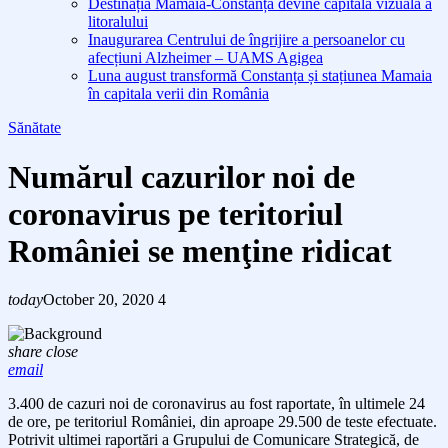
Destinația Mamaia-Constanța devine capitala vizuală a
litoralului
Inaugurarea Centrului de îngrijire a persoanelor cu
afecțiuni Alzheimer – UAMS Agigea
Luna august transformă Constanța și stațiunea Mamaia
în capitala verii din România
Sănătate
Numărul cazurilor noi de
coronavirus pe teritoriul
României se menţine ridicat
today
October 20, 2020
4
share
close
email
3.400 de cazuri noi de coronavirus au fost raportate, în ultimele 24
de ore, pe teritoriul României, din aproape 29.500 de teste efectuate.
Potrivit ultimei raportări a Grupului de Comunicare Strategică, de