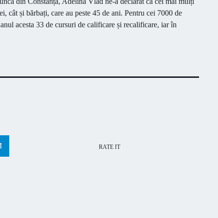
ncă din Constanța, Adelina Vlad ne-a declarat că cei mai mulți
i, cât și bărbați, care au peste 45 de ani. Pentru cei 7000 de
l acesta 33 de cursuri de calificare și recalificare, iar în
RATE IT