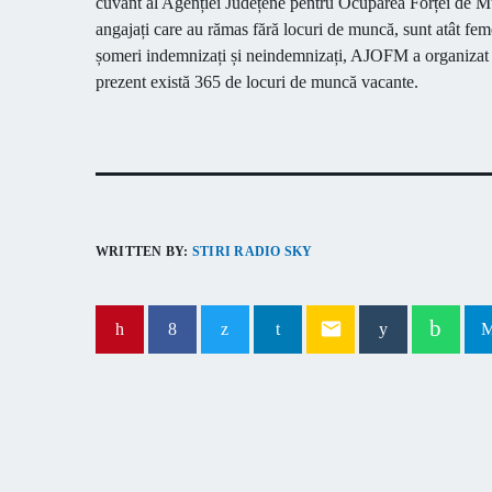
cuvânt al Agenției Județene pentru Ocuparea Forței de Mu
angajați care au rămas fără locuri de muncă, sunt atât feme
șomeri indemnizați și neindemnizați, AJOFM a organizat anu
prezent există 365 de locuri de muncă vacante.
WRITTEN BY:
STIRI RADIO SKY
email
PREVIOUS POST