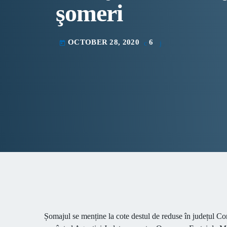
şomeri
OCTOBER 28, 2020
6
today
Șomajul se menține la cote destul de reduse în județul Cons