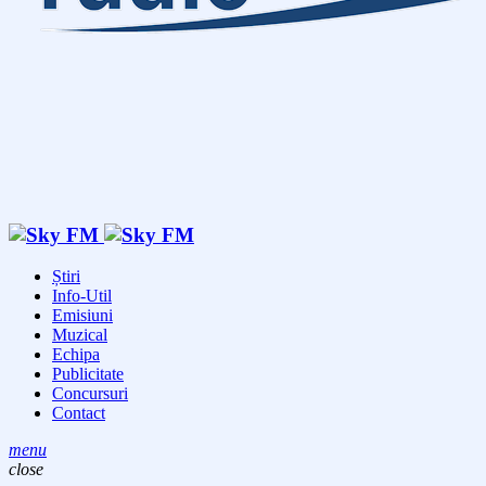
Știri
Info-Util
Emisiuni
Muzical
Echipa
Publicitate
Concursuri
Contact
menu
close