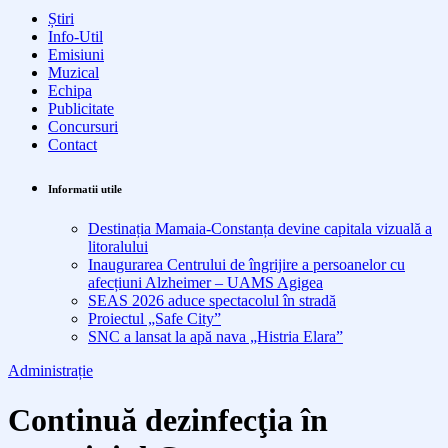
Știri
Info-Util
Emisiuni
Muzical
Echipa
Publicitate
Concursuri
Contact
Informatii utile
Destinația Mamaia-Constanța devine capitala vizuală a
litoralului
Inaugurarea Centrului de îngrijire a persoanelor cu
afecțiuni Alzheimer – UAMS Agigea
SEAS 2026 aduce spectacolul în stradă
Proiectul „Safe City”
SNC a lansat la apă nava „Histria Elara”
Administrație
Continuă dezinfecţia în