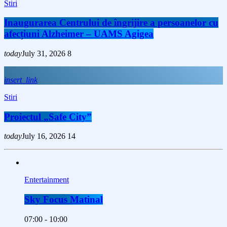
Stiri
Inaugurarea Centrului de îngrijire a persoanelor cu
afecțiuni Alzheimer – UAMS Agigea
today
July 31, 2026
8
insert_link
Stiri
Proiectul „Safe City”
today
July 16, 2026
14
Entertainment
Sky Focus Matinal
07:00 - 10:00