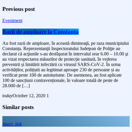
Previous post
Eveniment
Razii de amploare la Constanţa
Au fost razii de amploare, în această dimineaţă, pe raza municipiului
Constanța. Reprezentanţii Inspectoratului Judeţean de Poliţie au
declarat că acţiunile s-au desfăşurat în intervalul orar 6.00 – 10.00 şi
au vizat respectarea măsurilor de protecție sanitară, în vederea
prevenirii și limitării infectării cu virusul SARS-CoV-2. În urma
activităților, polițiștii au legitimat aproape 230 de persoane și au
verificat peste 100 de autoturisme. De asemenea, au fost aplicate
100 de sancțiuni contravenționale, în valoare totală de peste de
28.000 de […]
today
October 12, 2020
1
Similar posts
insert_link