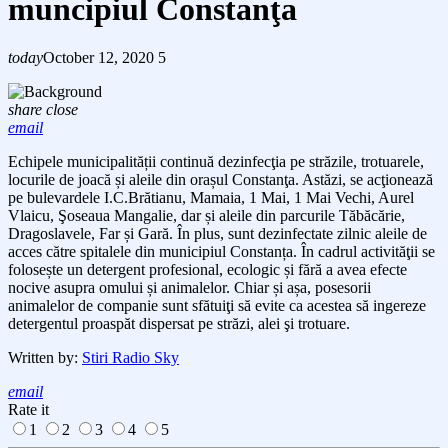
muncipiul Constanţa
today
October 12, 2020
5
share
close
email
Echipele municipalității
continuă dezinfecţia pe străzile, trotuarele,
locurile de joacă și aleile din orașul Constanţa. Astăzi, se acţionează
pe
bulevardele
I.C.Brătianu, Mamaia, 1 Mai, 1 Mai Vechi, Aurel
Vlaicu,
Ş
oseaua Mangalie, dar și aleile din parcurile Tăbăcărie,
Dragoslavele, Far și Gară.
În plus, sunt dezinfectate zilnic
aleile de
acces către spitalele din municipiul Constanța. În cadrul activităţii se
folosește un detergent profesional, ecologic și fără a avea efecte
nocive asupra omului și animalelor. Chiar și așa, posesorii
animalelor de companie
sunt sfătuiţi
să evite ca acestea să ingereze
detergentul proaspăt dispersat pe străzi, alei
şi
trotuare.
Written by:
Stiri Radio Sky
email
Rate it
1
2
3
4
5