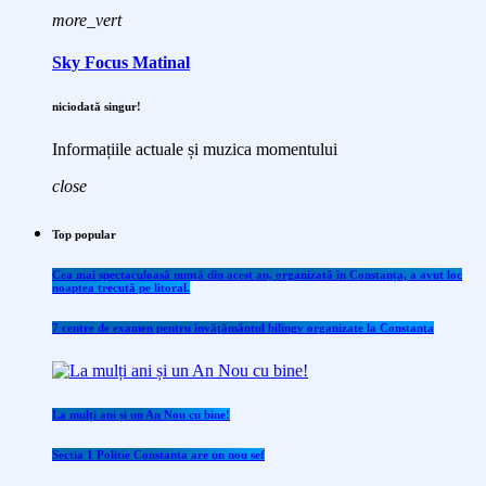
more_vert
Sky Focus Matinal
niciodată singur!
Informațiile actuale și muzica momentului
close
Top popular
Cea mai spectaculoasă nuntă din acest an, organizată în Constanța, a avut loc
noaptea trecută pe litoral.
7 centre de examen pentru învăţământul bilingv organizate la Constanţa
La mulți ani și un An Nou cu bine!
Sectia 1 Politie Constanta are un nou sef