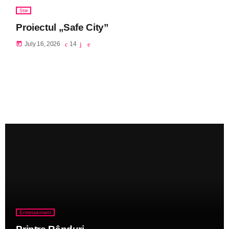
Stiri
Proiectul „Safe City”
today
July 16, 2026
14
Entertainment