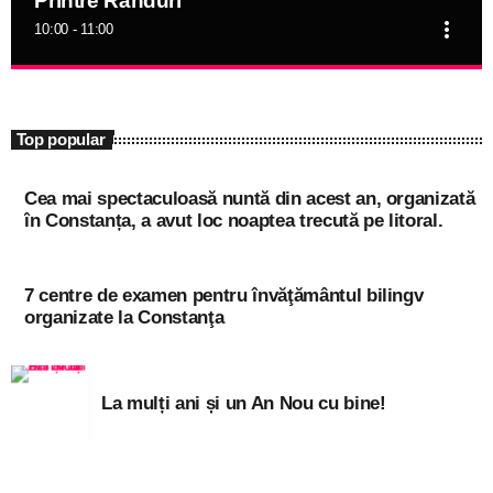
Printre Rânduri
more_vert
10:00 - 11:00
close
Printre Rânduri
niciodată singur!
Top popular
Informațiile actuale și muzica momentului
Cea mai spectaculoasă nuntă din acest an, organizată
în Constanța, a avut loc noaptea trecută pe litoral.
7 centre de examen pentru învăţământul bilingv
organizate la Constanţa
La mulți ani și un An Nou cu bine!