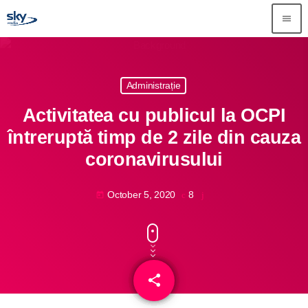
menu
close
Administrație
Știri
Activitatea cu publicul la OCPI
Info-Util
întreruptă timp de 2 zile din cauza
coronavirusului
Emisiuni
Muzical
October 5, 2020
8
today
Echipa
Publicitate
share
email
Concursuri