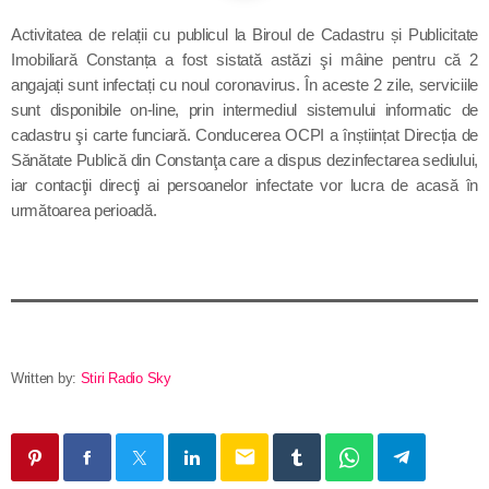
Contact
Activitatea de relații cu publicul la Biroul de Cadastru și Publicitate
Imobiliară Constanța a fost sistată astăzi şi mâine pentru că 2
angajați sunt infectați cu noul coronavirus. În aceste 2 zile, serviciile
sunt disponibile on-line, prin intermediul sistemului informatic de
Informatii utile
cadastru şi carte funciară.
Conducerea OCPI a înștiințat Direcția de
S
ănătate Publică din Constanţa care a dispus dezinfectarea sediului,
Destinația Mamaia-Constanța devine capitala vizuală a
iar contacţii direcţi ai persoanelor infectate vor lucra de acasă în
litoralului
următoarea perioadă.
Inaugurarea Centrului de îngrijire a persoanelor cu
afecțiuni Alzheimer – UAMS Agigea
SEAS 2026 aduce spectacolul în stradă
Proiectul „Safe City”
Written by:
Stiri Radio Sky
SNC a lansat la apă nava „Histria Elara”
email