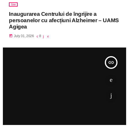
Stiri
Inaugurarea Centrului de îngrijire a
persoanelor cu afecțiuni Alzheimer – UAMS
Agigea
today
July 31, 2026
8
insert_link