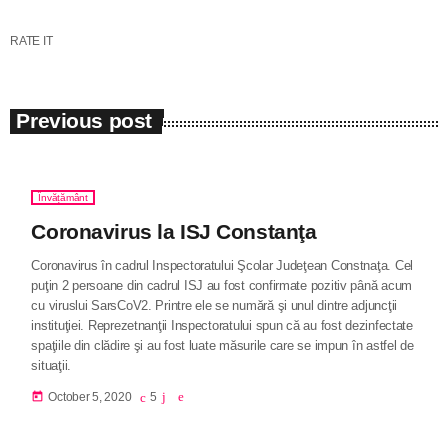
RATE IT
Previous post
Învățământ
Coronavirus la ISJ Constanţa
Coronavirus în cadrul Inspectoratului Şcolar Judeţean Constnaţa. Cel
puţin 2 persoane din cadrul ISJ au fost confirmate pozitiv până acum
cu viruslui SarsCoV2. Printre ele se numără şi unul dintre adjuncţii
instituţiei. Reprezetnanţii Inspectoratului spun că au fost dezinfectate
spaţiile din clădire şi au fost luate măsurile care se impun în astfel de
situaţii.
today
October 5, 2020
5