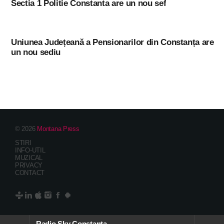
Sectia 1 Politie Constanta are un nou sef
Uniunea Județeană a Pensionarilor din Constanța are
un nou sediu
© 2026
Montana Press
STIRI
INFO-UTIL
MUZICAL
PRIVACY
CONTACT
Radio Sky Constanta