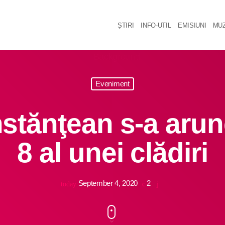
ȘTIRI
INFO-UTIL
EMISIUNI
MUZ
Eveniment
tănţean s-a arunc
8 al unei clădiri
September 4, 2020
2
today