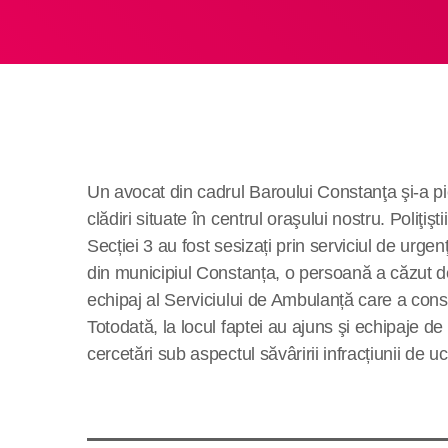
Un avocat din cadrul Baroului Constanţa şi-a pie
clădiri situate în centrul oraşului nostru. Poliţiş
Secției 3 au fost sesizați prin serviciul de urge
din municipiul Constanța, o persoană a căzut d
echipaj al Serviciului de Ambulanță
c
are a cons
Totodată, la locul faptei au ajuns şi echipaje de 
cercetări sub aspectul săvâririi infracțiunii de u