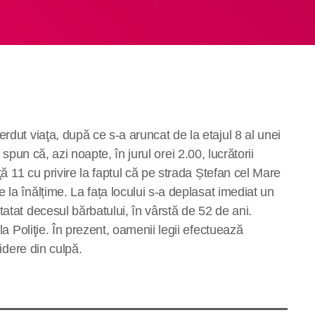
rdut viaţa, după ce s-a aruncat de la etajul 8 al unei
tii spun că, azi noapte,
în jurul orei 2.
00
,
lucrătorii
nţă 11 cu privire la faptul că pe strada Ștefan cel Mare
e la înălțime.
L
a fața locului s-a deplasat
imediat
un
tatat decesul bărbatului,
în vârstă de 52 de ani.
la Poliţie. În prezent, oamenii legii efectuează
cidere din culpă.