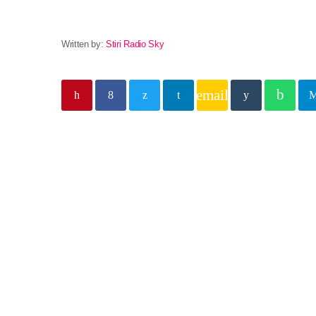
Written by:
Stiri Radio Sky
email
Previous post
Eveniment
Un TIR a intrat într-o c