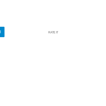
RATE IT
asă din Ovidiu