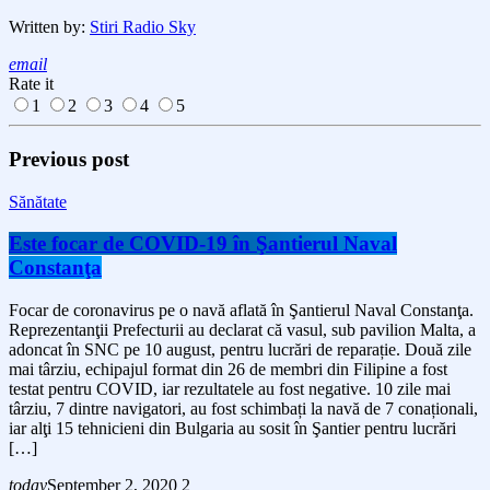
Written by:
Stiri Radio Sky
email
Rate it
1
2
3
4
5
Previous post
Sănătate
Este focar de COVID-19 în Şantierul Naval
Constanţa
Focar de coronavirus pe o navă aflată în Şantierul Naval Constanţa.
Reprezentanţii Prefecturii au declarat că vasul, sub pavilion Malta, a
adoncat în SNC pe 10 august, pentru lucrări de reparație. Două zile
mai târziu, echipajul format din 26 de membri din Filipine a fost
testat pentru COVID, iar rezultatele au fost negative. 10 zile mai
târziu, 7 dintre navigatori, au fost schimbați la navă de 7 conaționali,
iar alţi 15 tehnicieni din Bulgaria au sosit în Şantier pentru lucrări
[…]
today
September 2, 2020
2