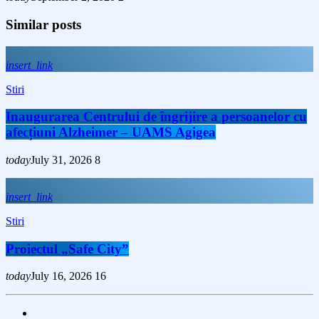
Similar posts
insert_link
Stiri
Inaugurarea Centrului de îngrijire a persoanelor cu
afecțiuni Alzheimer – UAMS Agigea
today
July 31, 2026
8
insert_link
Stiri
Proiectul „Safe City”
today
July 16, 2026
16