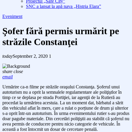
Proiectul „Safe City”
SNC a lansat la apă nava „Histria Elara”
Eveniment
Şofer fără permis urmărit pe
străzile Constanţei
today
September 2, 2020
1
share
close
email
Urmărire ca-n filme pe străzile oraşului Constanţa. Şoferul unui
autoturism nu a oprit la semnalele regulamentare ale poliţiştlor în
timp ce se deplasa pe strada Portiţiei, iar agenţii de la Rutieră au
procedat la urmărirea acestuia.
La un moment dat, bărbatul a sărit
din vehiculul aflat în mers, care a rulat o porțiune de drum
şi
ulterior
s-a
opri
t
într-un autoturism. În urma evenimentului rutier s-au produs
doar pagube materiale.
Din cercetări poliţiştii au stabilit că şoferul nu
avea
permis de conducere pentru nicio categorie de vehicule.
Î
n
această a fost
întocmit un dosar de cercetare penală.