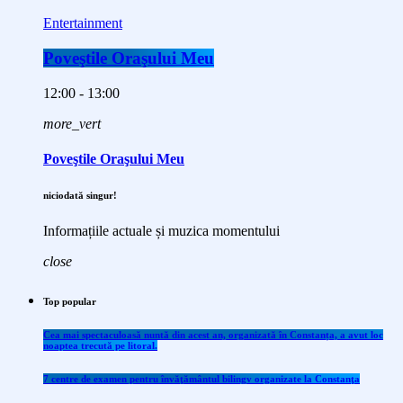
Entertainment
Poveştile Oraşului Meu
12:00 - 13:00
more_vert
Poveştile Oraşului Meu
niciodată singur!
Informațiile actuale și muzica momentului
close
Top popular
Cea mai spectaculoasă nuntă din acest an, organizată în Constanța, a avut loc
noaptea trecută pe litoral.
7 centre de examen pentru învăţământul bilingv organizate la Constanţa