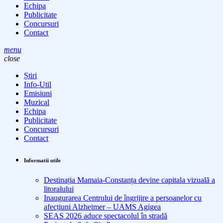
Echipa
Publicitate
Concursuri
Contact
menu
close
Știri
Info-Util
Emisiuni
Muzical
Echipa
Publicitate
Concursuri
Contact
Informatii utile
Destinația Mamaia-Constanța devine capitala vizuală a
litoralului
Inaugurarea Centrului de îngrijire a persoanelor cu
afecțiuni Alzheimer – UAMS Agigea
SEAS 2026 aduce spectacolul în stradă