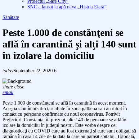
Proiectul „Safe City”
SNC a lansat la apă nava „Histria Elara”
Sănătate
Peste 1.000 de constănţeni se
află în carantină şi alţi 140 sunt
în izolare la domiciliu
today
September 22, 2020
6
share
close
email
Peste 1.000
de constănţeni se află în carantină în acest moment.
Aceştia s-au întors din ţări aflate în zona galbenă sau au intrat în
contact cu persoane confirmate cu noul coronavirus. Potrivit
Prefecturii Constanţa, în prezent, alte 1
40
de persoane se află în
izolare la domiciliu în judeţul nostru. Este vorba despre cei
diagnosticaţi cu COVID care au fost externaţi şi care sunt obligaţi să
rămână în casă 14 zile de la data la care au părăsit spitalul. Totodată,