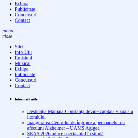
Echipa
Publicitate
Concursuri
Contact
menu
close
Știri
Info-Util
Emisiuni
Muzical
Echipa
Publicitate
Concursuri
Contact
Informatii utile
Destinația Mamaia-Constanța devine capitala vizuală a
litoralului
Inaugurarea Centrului de îngrijire a persoanelor cu
afecțiuni Alzheimer – UAMS Agigea
SEAS 2026 aduce spectacolul în stradă