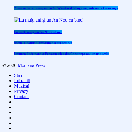
7 centre de examen pentru învăţământul bilingv organizate la Constanţa
La mulți ani și un An Nou cu bine!
Sectia 1 Politie Constanta are un nou sef
Uniunea Județeană a Pensionarilor din Constanța are un nou sediu
© 2026
Montana Press
Stiri
Info-Util
Muzical
Privacy
Contact