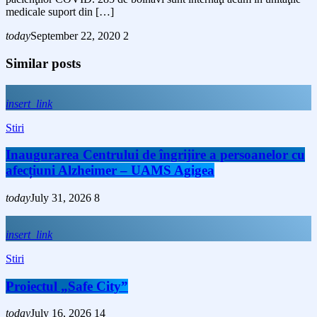
medicale suport din […]
today
September 22, 2020
2
Similar posts
insert_link
Stiri
Inaugurarea Centrului de îngrijire a persoanelor cu
afecțiuni Alzheimer – UAMS Agigea
today
July 31, 2026
8
insert_link
Stiri
Proiectul „Safe City”
today
July 16, 2026
14