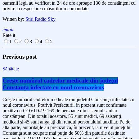
oamenii legii au verificat în 24 de ore
aproape 130 d
e constănţeni cu
privire la respectarea măsurilor recomandate.
Written by:
Stiri Radio Sky
email
Rate it
1
2
3
4
5
Previous post
Sănătate
Creşte numărul cadrelor medicale din judeţul
Constanţa infectate cu noul coronavirus
Creşte numărul cadrelor medicale din judeţul Constanţa infectate cu
noul coronavirus. Potrivit Prefecturii, în prezent sunt confirmate
pozitiv cu COVID-19 169 de persoane din sistemul sanitar
constănţean. Din totalul acestora, 55 sunt medici, 69 asistenți
medicali şi 45 sunt angajaţi din rândul personalului auxiliar. Pe de
altă parte, autorităţile au precizat că, în prezent, la nivelul județului
Constanța sunt ocupate mai puţin de 50% din paturile destinate
pacienţilor COVID. 285 de bolnavi sunt internaţi acum în unităţile