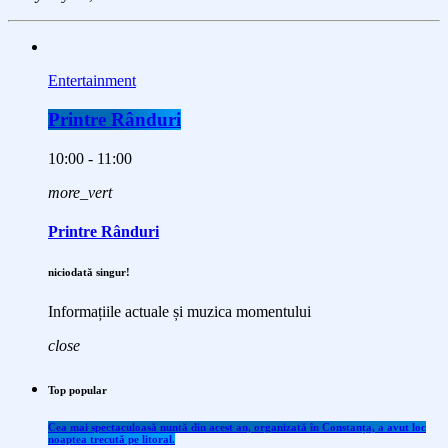
Entertainment
Printre Rânduri
10:00 - 11:00
more_vert
Printre Rânduri
niciodată singur!
Informațiile actuale și muzica momentului
close
Top popular
Cea mai spectaculoasă nuntă din acest an, organizată în Constanța, a avut loc
noaptea trecută pe litoral.