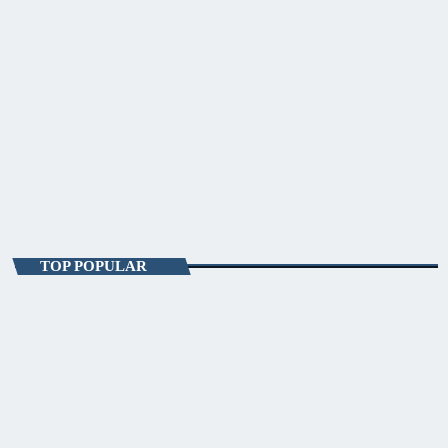
ENTERTAINMENT
Sky Focus Matinal
07:00 - 10:00
Sky Focus Matinal
TOP POPULAR