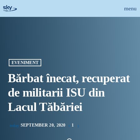
menu
close
ȘTIRI
INFO-UTIL
EVENIMENT
EMISIUNI
Bărbat înecat, recuperat
MUZICAL
de militarii ISU din
ECHIPA
Lacul Tăbăriei
PUBLICITATE
SEPTEMBER 20, 2020
1
today
CONCURSURI