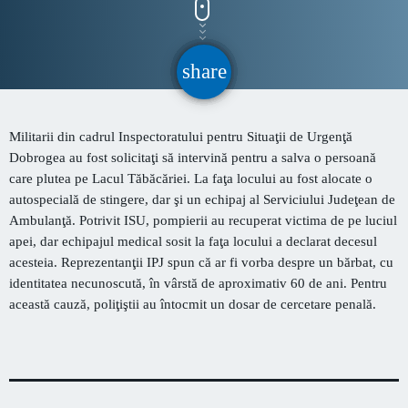
CONTACT
share
email
INFORMATII UTILE
Militarii din cadrul Inspectoratului pentru Situaţii de Urgenţă
PRIMER, solicită Guvernului României ca producătorii
Dobrogea au fost solicitaţi să intervină pentru a salva o persoană
de medicamente să fie incluși pe lista consumatorilor
care plutea pe Lacul Tăbăcăriei. La faţa locului au fost alocate o
strategici
autospecială de stingere, dar şi un echipaj al Serviciului Judeţean de
Sunetul viitorului rescrie istoria muzicii în stil ART
Ambulanţă. Potrivit ISU, pompierii au recuperat victima de pe luciul
NOUVEAU
apei, dar echipajul medical sosit la faţa locului a declarat decesul
acesteia. Reprezentanţii IPJ spun că ar fi vorba despre un bărbat, cu
Destinația Mamaia-Constanța devine capitala vizuală a
identitatea necunoscută, în vârstă de aproximativ 60 de ani. Pentru
litoralului
această cauză, poliţiştii au întocmit un dosar de cercetare penală.
Inaugurarea Centrului de îngrijire a persoanelor cu
afecțiuni Alzheimer – UAMS Agigea
Luna august transformă Constanța și stațiunea Mamaia în