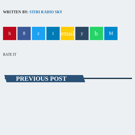
capitala verii din România
WRITTEN BY:
STIRI RADIO SKY
email
RATE IT
PREVIOUS POST
SĂNĂTATE
Un nou deces din cauza coronavirusului
înregistrat la Constanţa
S-a înregistrat un nou deces din cauza coronavirusului la nivelul
judeţului Constanţa. Reprezentanţii Prefecturii spun că este vorba