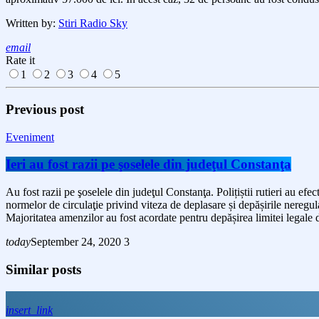
Written by:
Stiri Radio Sky
email
Rate it
1
2
3
4
5
Previous post
Eveniment
Ieri au fost razii pe şoselele din judeţul Constanţa
Au fost razii pe şoselele din judeţul Constanţa. Polițiștii rutieri au
normelor de circulaţie privind viteza de deplasare și depășirile neregul
Majoritatea amenzilor au fost acordate pentru depășirea limitei legale de
today
September 24, 2020
3
Similar posts
insert_link