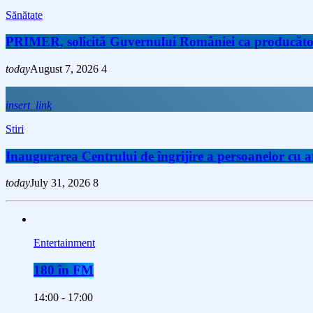
Sănătate
PRIMER, solicită Guvernului României ca producătorii 
today
August 7, 2026
4
insert_link
Stiri
Inaugurarea Centrului de îngrijire a persoanelor cu
today
July 31, 2026
8
Entertainment
180 în FM
14:00 - 17:00