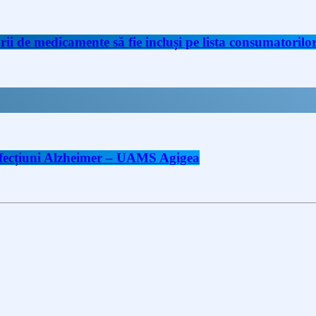
de medicamente să fie incluși pe lista consumatorilor 
 afecțiuni Alzheimer – UAMS Agigea