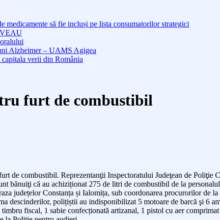
medicamente să fie incluși pe lista consumatorilor strategici
NOUVEAU
oralului
cțiuni Alzheimer – UAMS Agigea
 capitala verii din România
tru furt de combustibil
furt de combustibil.
Reprezentanţii Inspectoratului Judeţean de Poliţie Co
sunt bănuiţi că au achiziționat 275 de litri de combustibil de la person
pe raza județelor Constanța și Ialomița, sub coordonarea procurorilor de 
ma descinderilor, polițiștii au indisponibilizat 5 motoare de barcă şi 6 am
timbru fiscal, 1 sabie confecționată artizanal, 1 pistol cu aer comprimat
 la Poliție pentru audieri.