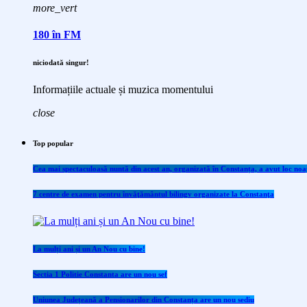
more_vert
180 în FM
niciodată singur!
Informațiile actuale și muzica momentului
close
Top popular
Cea mai spectaculoasă nuntă din acest an, organizată în Constanța, a avut loc noap
7 centre de examen pentru învăţământul bilingv organizate la Constanţa
La mulți ani și un An Nou cu bine!
Sectia 1 Politie Constanta are un nou sef
Uniunea Județeană a Pensionarilor din Constanța are un nou sediu