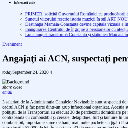
Informatii utile
PRIMER, solicită Guvernului României ca producătorii de 
Sunetul viitorului rescrie istoria muzicii în stil ART 
Destinația Mamaia-Constanța devine capitala vizuală a lit
Inaugurarea Centrului de îngrijire a persoanelor cu afe
Luna august transformă Constanța și stațiunea Mamaia în
Eveniment
Angajaţi ai ACN, suspectaţi pen
today
September 24, 2020
4
share
close
email
3 salariați
de la Administraţia Canalelor
Navigabile sunt suspectați de 
cadrul ACN şi fac parte dintr-un grup infracţional organizat. Aceştia 
poliţiştii de la Transporturi au efecuat 30 de percheziții domiciliare 
contrabandă cu combustibil şi cereale, delapidare, furt şi tăinuire În ur
combustibil, importante sume de bani, mai multe pachete cu țigări fără 
aproximativ 57.000 de lei.
În acest caz, 32 de persoane au fost conduse