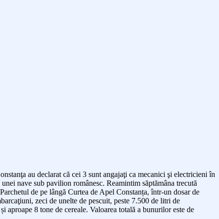
nstanţa au declarat că cei 3 sunt angajaţi ca mecanici şi electricieni în
alul unei nave sub pavilion românesc. Reamintim săptămâna trecută
la Parchetul de pe lângă Curtea de Apel Constanța, într-un dosar de
barcaţiuni, zeci de unelte de pescuit, peste 7.500 de litri de
 și aproape 8 tone de cereale.
Valoarea totală a bunurilor este de