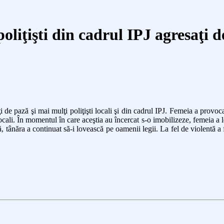
 poliţişti din cadrul IPJ agresaţi 
 de pază şi mai mulţi poliţişti locali şi din cadrul IPJ. Femeia a provoca
i locali. În momentul în care aceştia au încercat s-o imobilizeze, femeia a 
, tânăra a continuat să-i lovească pe oamenii legii. La fel de violentă a 