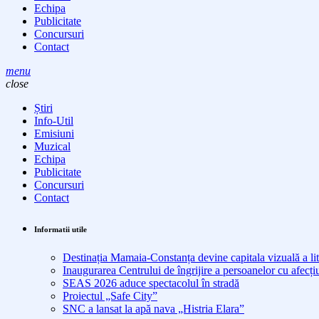
Echipa
Publicitate
Concursuri
Contact
menu
close
Știri
Info-Util
Emisiuni
Muzical
Echipa
Publicitate
Concursuri
Contact
Informatii utile
Destinația Mamaia-Constanța devine capitala vizuală a lit
Inaugurarea Centrului de îngrijire a persoanelor cu afe
SEAS 2026 aduce spectacolul în stradă
Proiectul „Safe City”
SNC a lansat la apă nava „Histria Elara”