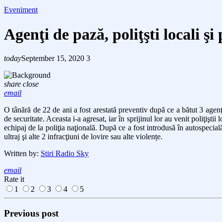
Eveniment
Agenţi de pază, poliţşti locali şi
today
September 15, 2020
3
share
close
email
O tânără de 22 de ani a fost arestată preventiv după ce a bătut 3 agenţi
de securitate. Aceasta i-a agresat, iar în sprijinul lor au venit poliţişti
echipaj de la poliţia naţională. După ce a fost introdusă în autospecială
ultraj şi alte 2 infracţiuni de lovire sau alte violențe.
Written by:
Stiri Radio Sky
email
Rate it
1
2
3
4
5
Previous post