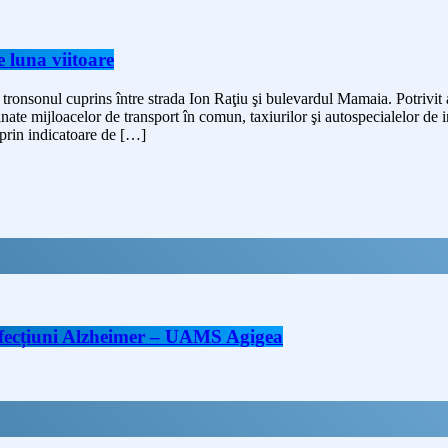
e luna viitoare
ronsonul cuprins între strada Ion Raţiu şi bulevardul Mamaia. Potrivit au
tinate mijloacelor de transport în comun, taxiurilor şi autospecialelor de
 prin indicatoare de […]
 afecțiuni Alzheimer – UAMS Agigea