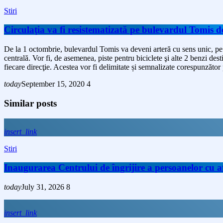
Stiri
Circulaţia va fi resistematizată pe bulevardul Tomis d
De la 1 octombrie, bulevardul Tomis va deveni arteră cu sens unic, pe t
centrală. Vor fi, de asemenea, piste pentru biciclete şi alte 2 benzi des
fiecare direcţie. Acestea vor fi delimitate și semnalizate corespunzător
today
September 15, 2020
4
Similar posts
insert_link
Stiri
Inaugurarea Centrului de îngrijire a persoanelor cu
today
July 31, 2026
8
insert_link