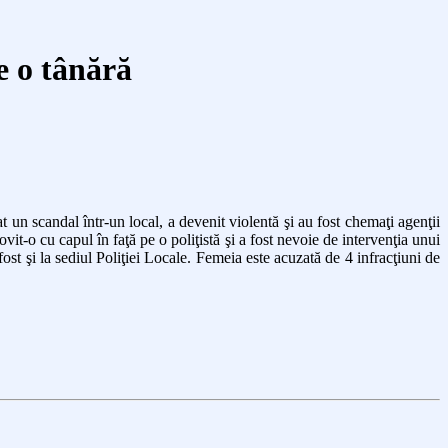
de o tânără
t un scandal într-un local, a devenit violentă şi au fost chemaţi agenţii
lovit-o cu capul în faţă pe o poliţistă şi a fost nevoie de intervenţia unui
fost şi la sediul Poliţiei Locale. Femeia este acuzată de 4 infracţiuni de