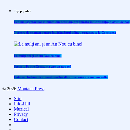
Top popular
Cea mai spectaculoasă nuntă din acest an, organizată în Constanța, a avut loc noap
7 centre de examen pentru învăţământul bilingv organizate la Constanţa
La mulți ani și un An Nou cu bine!
Sectia 1 Politie Constanta are un nou sef
Uniunea Județeană a Pensionarilor din Constanța are un nou sediu
© 2026
Montana Press
Stiri
Info-Util
Muzical
Privacy
Contact