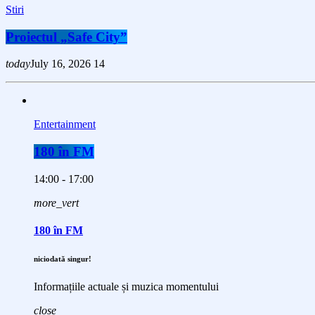
Stiri
Proiectul „Safe City”
today
July 16, 2026
14
Entertainment
180 în FM
14:00 - 17:00
more_vert
180 în FM
niciodată singur!
Informațiile actuale și muzica momentului
close