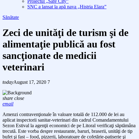
Proiectul „Safe City”
SNC a lansat la apă nava „Histria Elara”
Sănătate
Zeci de unităţi de turism şi de
alimentaţie publică au fost
sancţionate de medicii
veterinari
today
August 17, 2020
7
share
close
email
Amenzi contravenţionale în valoare totală de 112.000 de lei au
aplicat inspectorii sanitar-veterinari din cadrul Comandamentului
Sezon Estival la agenţii economici de pe Litoral verificaţi săptămâna
trecută. Este vorba despre
restaurante, baruri, braserii, unităţi de tip
bufet şi fast – food, pizzerii, laboratoare de cofetărie-patiserie şi