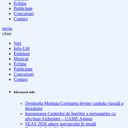
Echipa
Publicitate
Concursuri
Contact
menu
close
Știri
Info-Util
Emisiuni
Muzical
Echipa
Publicitate
Concursuri
Contact
Informatii utile
Destinația Mamaia-Constanța devine capitala vizuală a
litoralului
Inaugurarea Centrului de îngrijire a persoanelor cu
afecțiuni Alzheimer – UAMS Agigea
SEAS 2026 aduce spectacolul în stradă