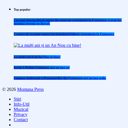
Top popular
Cea mai spectaculoasă nuntă din acest an, organizată în Constanța, a avut loc
noaptea trecută pe litoral.
7 centre de examen pentru învăţământul bilingv organizate la Constanţa
La mulți ani și un An Nou cu bine!
Sectia 1 Politie Constanta are un nou sef
Uniunea Județeană a Pensionarilor din Constanța are un nou sediu
© 2026
Montana Press
Stiri
Info-Util
Muzical
Privacy
Contact