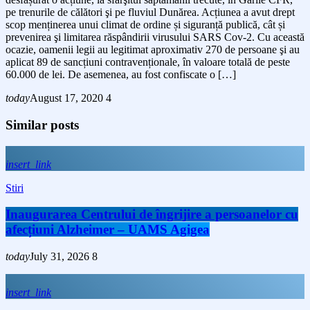
pe trenurile de călători şi pe fluviul Dunărea. Acțiunea a avut drept
scop menținerea unui climat de ordine și siguranță publică, cât și
prevenirea şi limitarea răspândirii virusului SARS Cov-2. Cu această
ocazie, oamenii legii au legitimat aproximativ 270 de persoane şi au
aplicat 89 de sancțiuni contravenționale, în valoare totală de peste
60.000 de lei. De asemenea, au fost confiscate o […]
today
August 17, 2020
4
Similar posts
insert_link
Stiri
Inaugurarea Centrului de îngrijire a persoanelor cu
afecțiuni Alzheimer – UAMS Agigea
today
July 31, 2026
8
insert_link