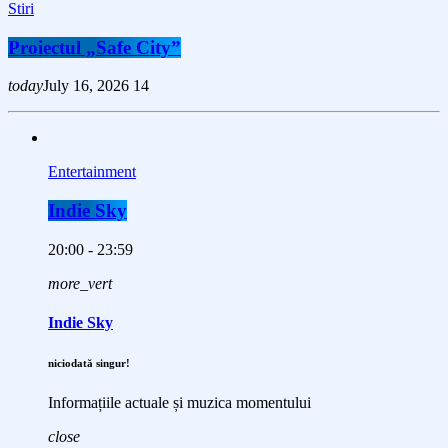
Stiri
Proiectul „Safe City”
today
July 16, 2026
14
Entertainment
Indie Sky
20:00 - 23:59
more_vert
Indie Sky
niciodată singur!
Informațiile actuale și muzica momentului
close