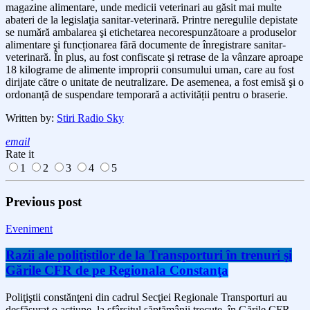
magazine alimentare, unde medicii veterinari au găsit mai multe
abateri de la legislaţia sanitar-veterinară. Printre neregulile depistate
se numără ambalarea şi etichetarea necorespunzătoare a produselor
alimentare şi funcționarea fără documente de înregistrare sanitar-
veterinară
. În plus, au fost confiscate şi retrase de la vânzare aproape
18 kilograme de alimente improprii consumului uman, care au fost
dirijate către o unitate de neutralizare. De asemenea, a fost emisă şi o
ordonanță de suspendare temporară a activității pentru o braserie.
Written by:
Stiri Radio Sky
email
Rate it
1
2
3
4
5
Previous post
Eveniment
Razii ale poliţiştilor de la Transporturi în trenuri şi
Gările CFR de pe Regionala Constanţa
Poliţiştii constănţeni din cadrul Secţiei Regionale Transporturi au
desfășurat o acțiune, la sfârşitul săptămânii trecute, în Gările CFR,