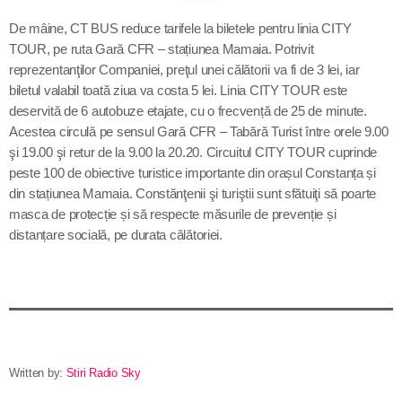
Contact
De mâine, CT BUS reduce tarifele la biletele pentru linia CITY
TOUR, pe ruta Gară CFR – stațiunea Mamaia. Potrivit
reprezentanţilor Companiei, preţul unei
călători
i va fi de
3 lei,
iar
biletul
valabil toată ziua
va costa 5
lei. Linia CITY TOUR este
Informatii utile
deservită de 6 autobuze etajate, cu o frecvență de 25 de minute.
Acestea circulă pe
sens
ul
Gară CFR – Tabără Turist
între orele
9.00
PRIMER, solicită Guvernului României ca producătorii
şi
19.
0
0
şi retur de la
9.00
la
20.20. Circuitul CITY TOUR cuprinde
de medicamente să fie incluși pe lista consumatorilor
peste 100 de obiective turistice importante din orașul Constanța și
strategici
din stațiunea Mamaia.
Constănţenii şi turiştii sunt sfătuiţi să poarte
masca de protecție și să respecte măsurile de prevenție și
Sunetul viitorului rescrie istoria muzicii în stil ART
distanțare socială, pe durata călătoriei.
NOUVEAU
Destinația Mamaia-Constanța devine capitala vizuală a
litoralului
Inaugurarea Centrului de îngrijire a persoanelor cu
afecțiuni Alzheimer – UAMS Agigea
Written by:
Stiri Radio Sky
Luna august transformă Constanța și stațiunea Mamaia