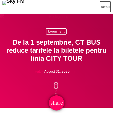
menu
close
Eveniment
Știri
De la 1 septembrie, CT BUS
Info-Util
reduce tarifele la biletele pentru
linia CITY TOUR
Emisiuni
Muzical
August 31, 2020
today
Echipa
Publicitate
share
email
Concursuri