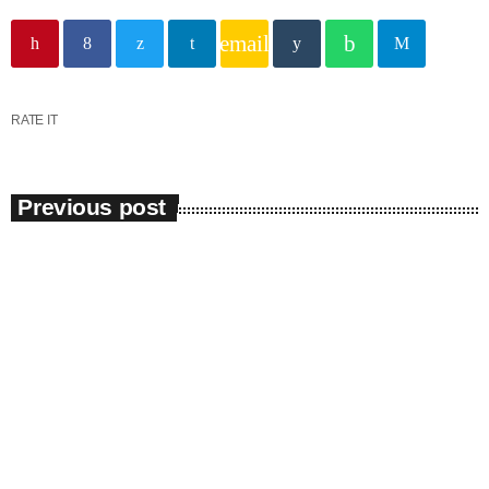
în capitala verii din România
email
RATE IT
Previous post
Eveniment
17 persoane s-au aflat în pericol de
înec pe Litoral în acest week-end
Scafandrii constănţeni au găsit, în această dimineaţă, cadavrul
bărbatului dispărut, ieri, la Venus. Potrivit reprezentanţilor
Inspectoratului pentru Situaţii de Urgenţă Dobrogea, trupul acestuia a
fost văzut plutind în mare şi a fost scos şi predat cadrelor medicale
de la Ambulanţă. Din nefericire acesta era decedat. Tot ieri la Olimp