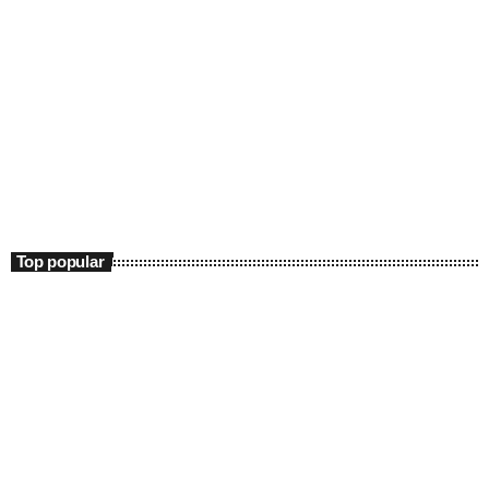
Entertainment
Fitze de Weekend
13:00 - 19:00
Fitze de Weekend
Top popular