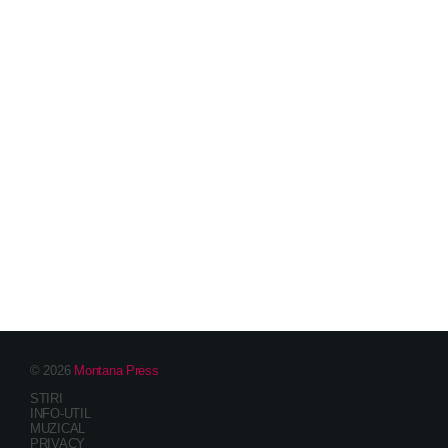
© 2026
Montana Press
STIRI
INFO-UTIL
MUZICAL
PRIVACY