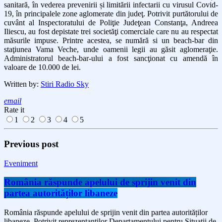
sanitară, în vederea prevenirii și limitării infectarii cu virusul Covid-
19, în principalele zone aglomerate din judeţ. Potrivit purtătorului de
cuvânt al Inspectoratului de Poliţie Judeţean Constanţa, Andreea
Iliescu, au fost depistate trei societăţi comerciale care nu au respectat
măsurile impuse. Printre acestea, se numără si un beach-bar din
staţiunea Vama Veche, unde oamenii legii au găsit aglomeraţie.
Administratorul beach-bar-ului a fost sancţionat cu amendă în
valoare de 10.000 de lei.
Written by:
Stiri Radio Sky
email
Rate it
1
2
3
4
5
Previous post
Eveniment
România răspunde apelului de sprijin venit din
partea autorităților libaneze
România răspunde apelului de sprijin venit din partea autorităților
libaneze. Potrivit reprezentanţilor Departamentului pentru Situaţii de