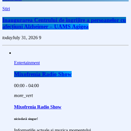
Stiri
Inaugurarea Centrului de îngrijire a persoanelor cu
afecțiuni Alzheimer – UAMS Agigea
today
July 31, 2026
9
Entertainment
Mixofrenia Radio Show
00:00 - 04:00
more_vert
Mixofrenia Radio Show
niciodată singur!
Informațiile actuale și muzica momentului