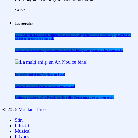
close
Top popular
Cea mai spectaculoasă nuntă din acest an, organizată în Constanța, a avut loc
noaptea trecută pe litoral.
7 centre de examen pentru învăţământul bilingv organizate la Constanţa
La mulți ani și un An Nou cu bine!
Sectia 1 Politie Constanta are un nou sef
Uniunea Județeană a Pensionarilor din Constanța are un nou sediu
© 2026
Montana Press
Stiri
Info-Util
Muzical
Privacy