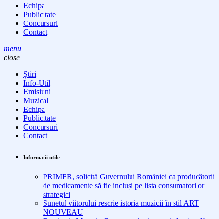
Echipa
Publicitate
Concursuri
Contact
menu
close
Știri
Info-Util
Emisiuni
Muzical
Echipa
Publicitate
Concursuri
Contact
Informatii utile
PRIMER, solicită Guvernului României ca producătorii
de medicamente să fie incluși pe lista consumatorilor
strategici
Sunetul viitorului rescrie istoria muzicii în stil ART
NOUVEAU