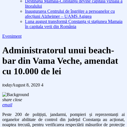
Destinația Mamaia-Constanța devine capitala vizuală a
litoralului
Inaugurarea Centrului de îngrijire a persoanelor cu
afecțiuni Alzheimer – UAMS Agigea
Luna august transformă Constanța și stațiunea Mamaia
în capitala verii din România
Eveniment
Administratorul unui beach-
bar din Vama Veche, amendat
cu 10.000 de lei
today
August 8, 2020
4
share
close
email
Peste 200 de polițiști, jandarmi, pompieri și reprezentanți ai
organelor abilitate de control din județul Constanța au acționat,
noaptea trecută, pentru verificarea respectării măsurilor de protecție