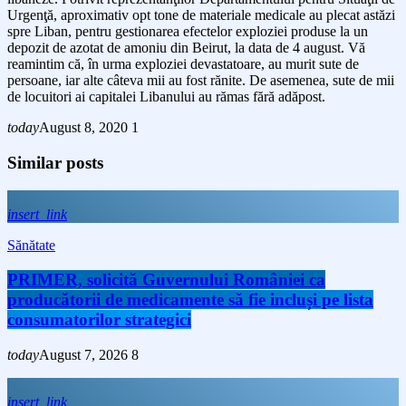
Urgenţă, aproximativ opt tone de materiale medicale au plecat astăzi
spre Liban, pentru gestionarea efectelor exploziei produse la un
depozit de azotat de amoniu din Beirut, la data de 4 august. Vă
reamintim că, în urma exploziei devastatoare, au murit sute de
persoane, iar alte câteva mii au fost rănite. De asemenea, sute de mii
de locuitori ai capitalei Libanului au rămas fără adăpost.
today
August 8, 2020
1
Similar posts
insert_link
Sănătate
PRIMER, solicită Guvernului României ca
producătorii de medicamente să fie incluși pe lista
consumatorilor strategici
today
August 7, 2026
8
insert_link