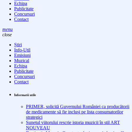
Echipa
Publicitate
Concursuri
Contact
menu
close
Știri
Info-Util
Emisiuni
Muzical
Echipa
Publicitate
Concursuri
Contact
Informatii utile
PRIMER, solicită Guvernului României ca producătorii
de medicamente să fie incluși pe lista consumatorilor
strategici
Sunetul viitorului rescrie istoria muzicii în stil ART
NOUVEAU