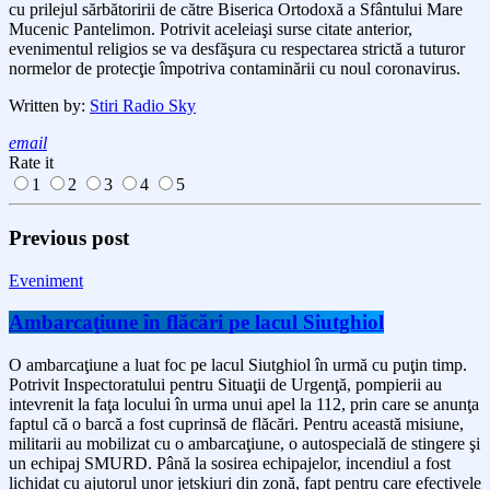
cu prilejul sărbătoririi de către Biserica Ortodoxă a Sfântului Mare
Mucenic Pantelimon. Potrivit aceleiaşi surse citate anterior,
evenimentul religios se va desfăşura cu respectarea strictă a tuturor
normelor de protecţie împotriva contaminării cu noul coronavirus.
Written by:
Stiri Radio Sky
email
Rate it
1
2
3
4
5
Previous post
Eveniment
Ambarcaţiune în flăcări pe lacul Siutghiol
O ambarcaţiune a luat foc pe lacul Siutghiol în urmă cu puţin timp.
Potrivit Inspectoratului pentru Situaţii de Urgenţă, pompierii au
intevrenit la faţa locului în urma unui apel la 112, prin care se anunţa
faptul că o barcă a fost cuprinsă de flăcări. Pentru această misiune,
militarii au mobilizat cu o ambarcaţiune, o autospecială de stingere şi
un echipaj SMURD. Până la sosirea echipajelor, incendiul a fost
lichidat cu ajutorul unor jetskiuri din zonă, fapt pentru care efectivele