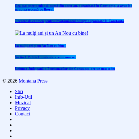
Cea mai spectaculoasă nuntă din acest an, organizată în Constanța, a avut loc
noaptea trecută pe litoral.
7 centre de examen pentru învăţământul bilingv organizate la Constanţa
La mulți ani și un An Nou cu bine!
Sectia 1 Politie Constanta are un nou sef
Uniunea Județeană a Pensionarilor din Constanța are un nou sediu
© 2026
Montana Press
Stiri
Info-Util
Muzical
Privacy
Contact