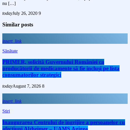
nu […]
today
July 26, 2020
9
Similar posts
insert_link
Sănătate
PRIMER, solicită Guvernului României ca
producătorii de medicamente să fie incluși pe lista
consumatorilor strategici
today
August 7, 2026
8
insert_link
Stiri
Inaugurarea Centrului de îngrijire a persoanelor cu
afecțiuni Alzheimer – UAMS Agigea