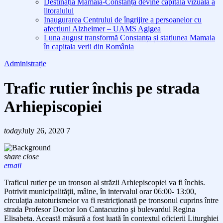
Destinația Mamaia-Constanța devine capitala vizuală a
litoralului
Inaugurarea Centrului de îngrijire a persoanelor cu
afecțiuni Alzheimer – UAMS Agigea
Luna august transformă Constanța și stațiunea Mamaia
în capitala verii din România
Administrație
Trafic rutier închis pe strada
Arhiepiscopiei
today
July 26, 2020
7
share
close
email
Traficul rutier pe un tronson al străzii Arhiepiscopiei va fi închis.
Potrivit municipalităţii, mâine, în intervalul orar 06:00- 13:00,
circulaţia autoturismelor va fi restricţionată pe tronsonul cuprins între
strada Profesor Doctor Ion Cantacuzino şi bulevardul Regina
Elisabeta. Această măsură a fost luată în contextul oficierii Liturghiei